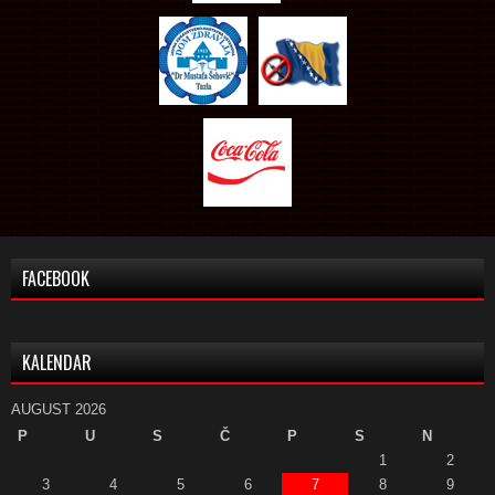
FACEBOOK
KALENDAR
AUGUST 2026
P
U
S
Č
P
S
N
1
2
3
4
5
6
7
8
9