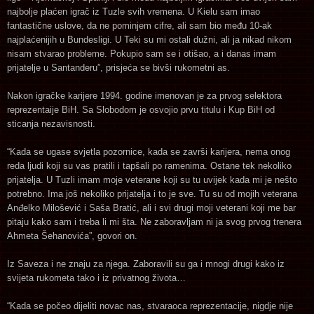
najbolje plaćen igrač iz Tuzle svih vremena. U Kielu sam imao
fantastične uslove, da ne pominjem cifre, ali sam bio među 10-ak
najplaćenijih u Bundesligi. U Teki su mi ostali dužni, ali ja nikad nikom
nisam stvarao probleme. Pokupio sam se i otišao, a i danas imam
prijatelje u Santanderu”, prisjeća se bivši rukometni as.
Nakon igračke karijere 1994. godine imenovan je za prvog selektora
reprezentaije BiH. Sa Slobodom je osvojio prvu titulu i Kup BiH od
sticanja nezavisnosti.
“Kada se ugase svjetla pozornice, kada se završi karijera, nema onog
reda ljudi koji su vas pratili i tapšali po ramenima. Ostane tek nekoliko
prijatelja. U Tuzli imam moje veterane koji su tu uvijek kada mi je nešto
potrebno. Ima još nekoliko prijatelja i to je sve. Tu su od mojih veterana
Anđelko Milošević i Saša Bratić, ali i svi drugi moji veterani koji me bar
pitaju kako sam i treba li mi šta. Ne zaboravljam ni ja svog prvog trenera
Ahmeta Šehanovića”, govori on.
Iz Saveza i ne znaju za njega. Zaboravili su ga i mnogi drugi kako iz
svijeta rukometa tako i iz privatnog života…
“Kada se počeo dijeliti novac nas, stvaraoca reprezentacije, nigdje nije