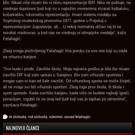
bilo. Nikad više nisam bio ni blizu reprezentacije BiH. Niko ne poštuje, ne
vrednuje doprinose ljudi koji su u najtežim vremenima stvarali fudbalsku,
košarkašku, rukometnu reprezentaciju. Imam srebrnu medalju sa
Svjetskog studentskog prvenstva 1977. godine u Poljskoj s
reprezentacijom Jugoslavije, ali… U nekoj normalnoj državi taj bi se
rezultat vrednovao, a kod nas ne vrednuju ni olimpijske medalje”, kaže
Fetahagić.
Zbog svega proživljenog Fetahagić ima poruku za sve one koji su sada
na vrhuncu karijere.
“Sve bude i prođe. Završite školu. Moja najveća greška je bila što nisam
završio DIF koji sam upisao u Sarajevu. Bio sam vrhunski sportista i
mogao sam to kao od šale završiti. Od vrhunskog sporta se može živjeti,
ali ne mogu svi biti vrhunski sportisti. Zbog toga prvo škola, ili škola i
sport uporedo. Kada završite karijeru, kada više ne budete najbolji igrači,
ponavljam, izgubit će se onaj red ljudi koji vas je tapšao po ramenima”,
završava Fetahagić.
rk sloboda
,
rsd sloboda
,
rukomet
,
senad fetahagic
NAJNOVIJI ČLANCI