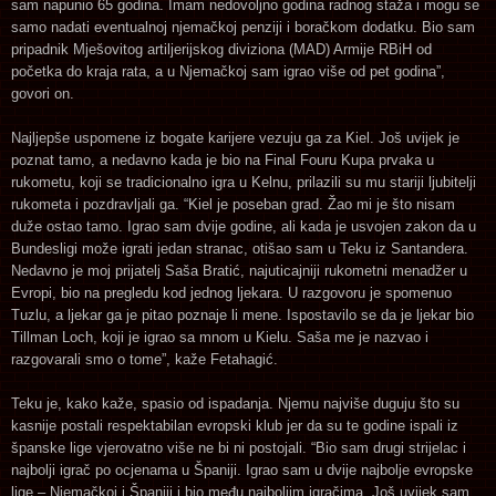
sam napunio 65 godina. Imam nedovoljno godina radnog staža i mogu se
samo nadati eventualnoj njemačkoj penziji i boračkom dodatku. Bio sam
pripadnik Mješovitog artiljerijskog diviziona (MAD) Armije RBiH od
početka do kraja rata, a u Njemačkoj sam igrao više od pet godina”,
govori on.
Najljepše uspomene iz bogate karijere vezuju ga za Kiel. Još uvijek je
poznat tamo, a nedavno kada je bio na Final Fouru Kupa prvaka u
rukometu, koji se tradicionalno igra u Kelnu, prilazili su mu stariji ljubitelji
rukometa i pozdravljali ga. “Kiel je poseban grad. Žao mi je što nisam
duže ostao tamo. Igrao sam dvije godine, ali kada je usvojen zakon da u
Bundesligi može igrati jedan stranac, otišao sam u Teku iz Santandera.
Nedavno je moj prijatelj Saša Bratić, najuticajniji rukometni menadžer u
Evropi, bio na pregledu kod jednog ljekara. U razgovoru je spomenuo
Tuzlu, a ljekar ga je pitao poznaje li mene. Ispostavilo se da je ljekar bio
Tillman Loch, koji je igrao sa mnom u Kielu. Saša me je nazvao i
razgovarali smo o tome”, kaže Fetahagić.
Teku je, kako kaže, spasio od ispadanja. Njemu najviše duguju što su
kasnije postali respektabilan evropski klub jer da su te godine ispali iz
španske lige vjerovatno više ne bi ni postojali. “Bio sam drugi strijelac i
najbolji igrač po ocjenama u Španiji. Igrao sam u dvije najbolje evropske
lige – Njemačkoj i Španiji i bio među najboljim igračima. Još uvijek sam