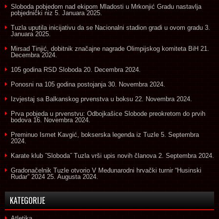
Sloboda pobjedom nad ekipom Mladosti u Mrkonjić Gradu nastavlja
pobjednički niz
5. Januara 2025.
Tuzla uputila inicijativu da se Nacionalni stadion gradi u ovom gradu
3.
Januara 2025.
Mirsad Tinjić, dobitnik značajne nagrade Olimpijskog komiteta BiH
21.
Decembra 2024.
105 godina RSD Sloboda
20. Decembra 2024.
Ponosni na 105 godina postojanja
30. Novembra 2024.
Izvjestaj sa Balkanskog prvenstva u boksu
22. Novembra 2024.
Prva pobjeda u prvenstvu: Odbojkašice Slobode preokretom do prvih
bodova
16. Novembra 2024.
Preminuo Ismet Kavgić, bokserska legenda iz Tuzle
5. Septembra
2024.
Karate klub ˝Sloboda˝ Tuzla vrši upis novih članova
2. Septembra 2024.
Gradonačelnik Tuzle otvorio V Međunarodni hrvački turnir “Husinski
Rudar” 2024
25. Augusta 2024.
KATEGORIJE
Atletika