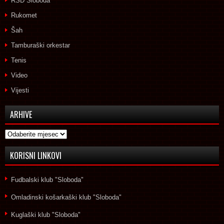
RSD Sloboda
Rukomet
Šah
Tamburaški orkestar
Tenis
Video
Vijesti
ARHIVE
Arhive
KORISNI LINKOVI
Fudbalski klub "Sloboda"
Omladinski košarkaški klub "Sloboda"
Kuglaški klub "Sloboda"