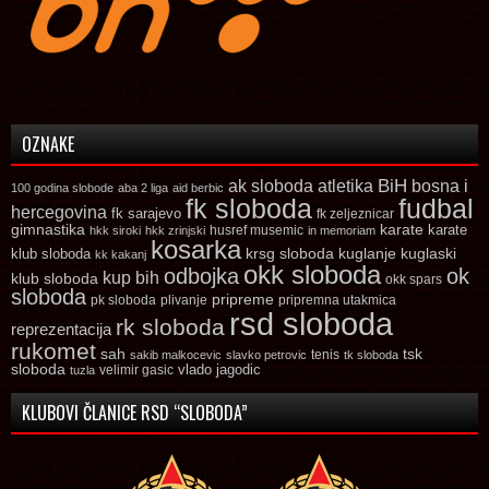
OZNAKE
ak sloboda
atletika
BiH
bosna i
100 godina slobode
aba 2 liga
aid berbic
fk sloboda
fudbal
hercegovina
fk sarajevo
fk zeljeznicar
gimnastika
karate
karate
husref musemic
hkk siroki
hkk zrinjski
in memoriam
kosarka
krsg sloboda
kuglaski
klub sloboda
kuglanje
kk kakanj
okk sloboda
odbojka
ok
kup bih
klub sloboda
okk spars
sloboda
pripreme
pk sloboda
plivanje
pripremna utakmica
rsd sloboda
rk sloboda
reprezentacija
rukomet
tsk
sah
sakib malkocevic
slavko petrovic
tenis
tk sloboda
sloboda
vlado jagodic
velimir gasic
tuzla
KLUBOVI ČLANICE RSD “SLOBODA”