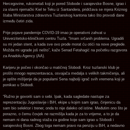
Hercegovine, rukometaš koji je pored Slobode i sarajevske Bosne, igrao i
za slavni njemački Kiel te Teku iz Santandera, pridržava se mjera Kriznog
štaba Ministarstva zdravstva Tuzlanskog kantona tako što provodi dane
između četiri zida.
Prije pojave pandemije COVID-19 imao je operativni zahvat u
Univerzitetsko-kliničkom centru Tuzla. “Imam srčanih problema. Ugradili
su mi jedan stent, a kada sve ovo prođe morat ću otići na nove preglede.
Možda mi ugrade još nešto”, kaže Senad Fetahagić na početku razgovora
za Anadolu Agency (AA).
Karijeru je počeo i okončao u matičnoj Slobodi. Kroz tuzlanski klub je
prošlo mnogo reprezentavaca, osvajača medalja s velikih takmičenja, ali
je opšte mišljenje da je popularni Sena najbolji igrač svih vremena koji je
ponikao u Slobodi.
“Ružno je govoriti sam o sebi. Ipak, kada sagledate nastupe za
reprezentaciju Jugoslavije i BiH, ekipe u kojim sam igrao, činjenicu da
sam bio selektor i trener, onda to nije daleko od istine. Međutim ono što je
porazno, o čemu čovjek ne razmišlja kada je za to vrijeme, a to je da
nemam ni dana radnog staža za godine koje sam igrao u Slobodi i
sarajevskoj Bosni. Zbog toga nemam pravo na penziju u BiH, a nedavno