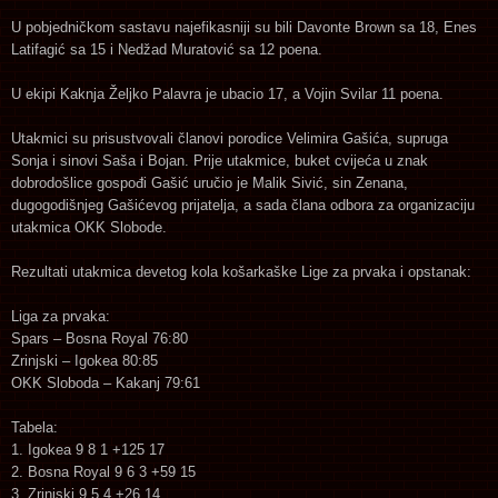
U pobjedničkom sastavu najefikasniji su bili Davonte Brown sa 18, Enes
Latifagić sa 15 i Nedžad Muratović sa 12 poena.
U ekipi Kaknja Željko Palavra je ubacio 17, a Vojin Svilar 11 poena.
Utakmici su prisustvovali članovi porodice Velimira Gašića, supruga
Sonja i sinovi Saša i Bojan. Prije utakmice, buket cvijeća u znak
dobrodošlice gospođi Gašić uručio je Malik Sivić, sin Zenana,
dugogodišnjeg Gašićevog prijatelja, a sada člana odbora za organizaciju
utakmica OKK Slobode.
Rezultati utakmica devetog kola košarkaške Lige za prvaka i opstanak:
Liga za prvaka:
Spars – Bosna Royal 76:80
Zrinjski – Igokea 80:85
OKK Sloboda – Kakanj 79:61
Tabela:
1. Igokea 9 8 1 +125 17
2. Bosna Royal 9 6 3 +59 15
3. Zrinjski 9 5 4 +26 14