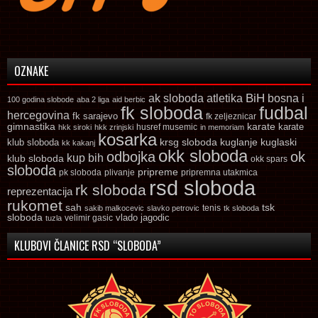
OZNAKE
ak sloboda
atletika
BiH
bosna i
100 godina slobode
aba 2 liga
aid berbic
fk sloboda
fudbal
hercegovina
fk sarajevo
fk zeljeznicar
gimnastika
karate
karate
husref musemic
hkk siroki
hkk zrinjski
in memoriam
kosarka
krsg sloboda
kuglaski
klub sloboda
kuglanje
kk kakanj
okk sloboda
odbojka
ok
kup bih
klub sloboda
okk spars
sloboda
pripreme
pk sloboda
plivanje
pripremna utakmica
rsd sloboda
rk sloboda
reprezentacija
rukomet
tsk
sah
sakib malkocevic
slavko petrovic
tenis
tk sloboda
sloboda
vlado jagodic
velimir gasic
tuzla
KLUBOVI ČLANICE RSD “SLOBODA”