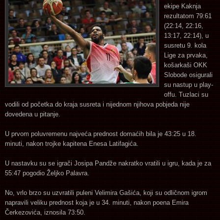
ekipe Kaknja
rezultatom 79:61
(22:14, 22:16,
13:17, 22:14), u
susretu 9. kola
Lige za prvaka,
košarkaši OKK
Slobode osigurali
su nastup u play-
offu. Tuzlaci su
vodili od početka do kraja susreta i nijednom njihova pobjeda nije
dovedena u pitanje.
U prvom poluvremenu najveća prednost domaćih bila je 43:25 u 18.
minuti, nakon trojke kapitena Enesa Latifagića.
U nastavku su se igrači Josipa Pandže nakratko vratili u igru, kada je za
55:47 pogodio Željko Palavra.
No, vrlo brzo su uzvratili puleni Velimira Gašića, koji su odličnom igrom
napravili veliku prednost koja je u 34. minuti, nakon poena Emira
Čerkezovića, iznosila 73:50.