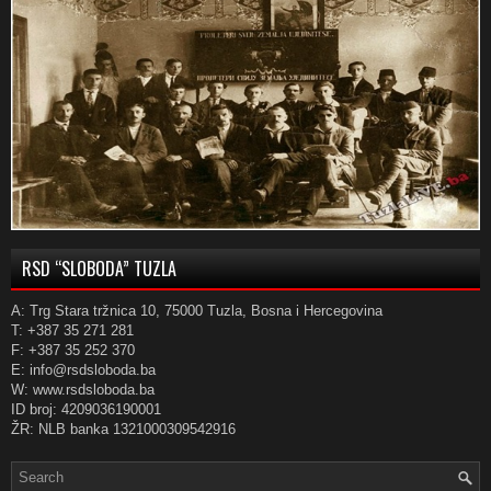
RSD “SLOBODA” TUZLA
A: Trg Stara tržnica 10, 75000 Tuzla, Bosna i Hercegovina
T: +387 35 271 281
F: +387 35 252 370
E: info@rsdsloboda.ba
W: www.rsdsloboda.ba
ID broj: 4209036190001
ŽR: NLB banka 1321000309542916