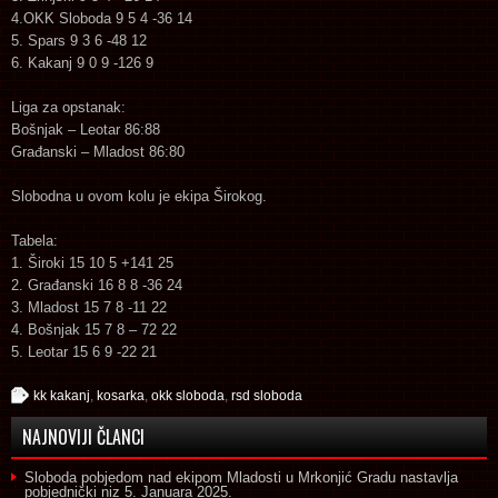
4.OKK Sloboda 9 5 4 -36 14
5. Spars 9 3 6 -48 12
6. Kakanj 9 0 9 -126 9
Liga za opstanak:
Bošnjak – Leotar 86:88
Građanski – Mladost 86:80
Slobodna u ovom kolu je ekipa Širokog.
Tabela:
1. Široki 15 10 5 +141 25
2. Građanski 16 8 8 -36 24
3. Mladost 15 7 8 -11 22
4. Bošnjak 15 7 8 – 72 22
5. Leotar 15 6 9 -22 21
kk kakanj
,
kosarka
,
okk sloboda
,
rsd sloboda
NAJNOVIJI ČLANCI
Sloboda pobjedom nad ekipom Mladosti u Mrkonjić Gradu nastavlja
pobjednički niz
5. Januara 2025.