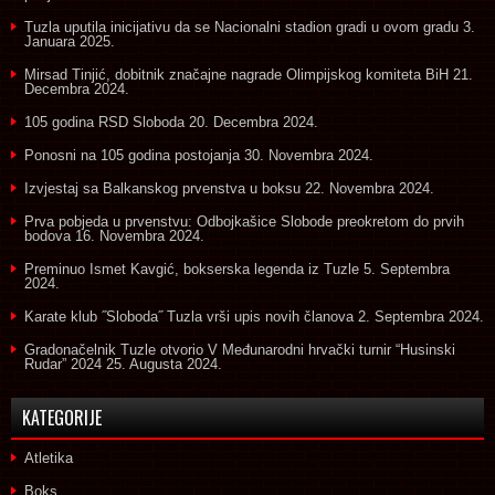
Tuzla uputila inicijativu da se Nacionalni stadion gradi u ovom gradu
3.
Januara 2025.
Mirsad Tinjić, dobitnik značajne nagrade Olimpijskog komiteta BiH
21.
Decembra 2024.
105 godina RSD Sloboda
20. Decembra 2024.
Ponosni na 105 godina postojanja
30. Novembra 2024.
Izvjestaj sa Balkanskog prvenstva u boksu
22. Novembra 2024.
Prva pobjeda u prvenstvu: Odbojkašice Slobode preokretom do prvih
bodova
16. Novembra 2024.
Preminuo Ismet Kavgić, bokserska legenda iz Tuzle
5. Septembra
2024.
Karate klub ˝Sloboda˝ Tuzla vrši upis novih članova
2. Septembra 2024.
Gradonačelnik Tuzle otvorio V Međunarodni hrvački turnir “Husinski
Rudar” 2024
25. Augusta 2024.
KATEGORIJE
Atletika
Boks