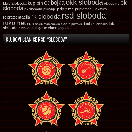
okk sloboda
odbojka
ok
kup bih
klub sloboda
okk spars
sloboda
pripreme
pk sloboda
plivanje
pripremna utakmica
rsd sloboda
rk sloboda
reprezentacija
rukomet
tsk
sah
sakib malkocevic
slavko petrovic
tenis
tk sloboda
sloboda
vlado jagodic
velimir gasic
tuzla
KLUBOVI ČLANICE RSD “SLOBODA”