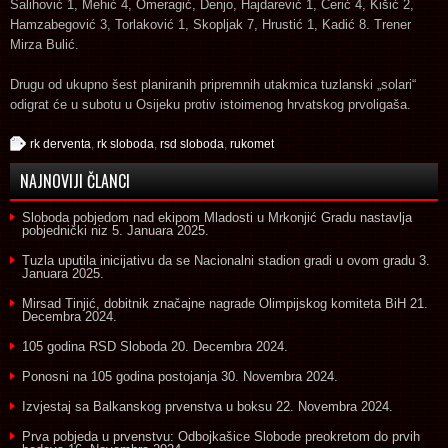
Salihović 1, Mehić 4, Omeragić, Denjo, Hajdarević 1, Cerić 4, Kišić 2,
Hamzabegović 3, Torlaković 1, Skopljak 7, Hrustić 1, Kadić 8. Trener
Mirza Bulić.
Drugu od ukupno šest planiranih pripremnih utakmica tuzlanski „solari“
odigrat će u subotu u Osijeku protiv istoimenog hrvatskog prvoligaša.
rk derventa
,
rk sloboda
,
rsd sloboda
,
rukomet
NAJNOVIJI ČLANCI
Sloboda pobjedom nad ekipom Mladosti u Mrkonjić Gradu nastavlja
pobjednički niz
5. Januara 2025.
Tuzla uputila inicijativu da se Nacionalni stadion gradi u ovom gradu
3.
Januara 2025.
Mirsad Tinjić, dobitnik značajne nagrade Olimpijskog komiteta BiH
21.
Decembra 2024.
105 godina RSD Sloboda
20. Decembra 2024.
Ponosni na 105 godina postojanja
30. Novembra 2024.
Izvjestaj sa Balkanskog prvenstva u boksu
22. Novembra 2024.
Prva pobjeda u prvenstvu: Odbojkašice Slobode preokretom do prvih