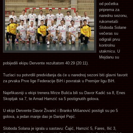
od početka
priprema za
narednu sezonu,
rukometaši
Sloboda Solane
večeras su
odigrali prvu
kontrolnu
utakmicu. U
Mejdanu su
pobijedili ekipu Dervente rezultatom 40:29 (20:11).
Tuzlaci su potvrdili predviđanja da će u narednoj sezoni biti glavni favorit
za prvaka Prve lige Federacije BiH i povratak u Premijer ligu BiH.
Najefikasniji u ekipi trenera Mirze Bulića bili su Davor Kadić sa 8, Enes
Skopljak sa 7, te Arnad Hamzić sa 5 postignutih golova.
U ekipi Dervente Davor Živanić i Branko Mišanović postigli su po 5
golova, a jedan manje dao je Danijel Pejić.
Sloboda Solana je igrala u sastavu: Čajić, Hamzić 5, Fares, Ilić 3,