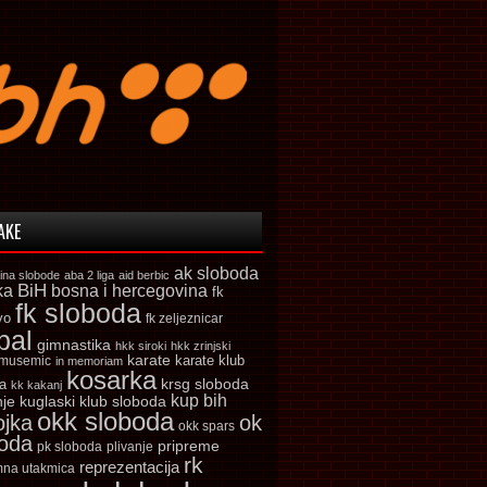
AKE
ak sloboda
ina slobode
aba 2 liga
aid berbic
ka
BiH
bosna i hercegovina
fk
fk sloboda
vo
fk zeljeznicar
bal
gimnastika
hkk siroki
hkk zrinjski
karate
karate klub
 musemic
in memoriam
kosarka
krsg sloboda
a
kk kakanj
kup bih
kuglaski klub sloboda
nje
okk sloboda
ojka
ok
okk spars
boda
pripreme
pk sloboda
plivanje
rk
reprezentacija
mna utakmica