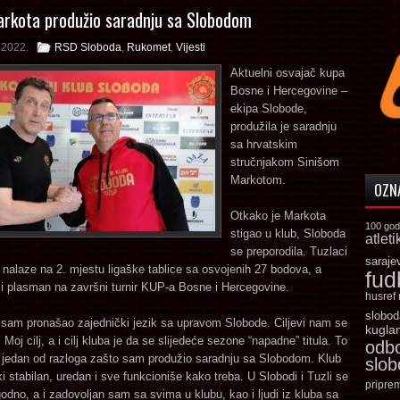
arkota produžio saradnju sa Slobodom
a 2022.
RSD Sloboda
,
Rukomet
,
Vijesti
Aktuelni osvajač kupa
Bosne i Hercegovine –
ekipa Slobode,
produžila je saradnju
sa hrvatskim
stručnjakom Sinišom
Markotom.
OZN
Otkako je Markota
100 god
stigao u klub, Sloboda
atleti
se preporodila. Tuzlaci
saraje
 nalaze na 2. mjestu ligaške tablice sa osvojenih 27 bodova, a
fud
u i plasman na završni turnir KUP-a Bosne i Hercegovine.
husref
slobod
 sam pronašao zajednički jezik sa upravom Slobode. Ciljevi nam se
kugla
Moj cilj, a i cilj kluba je da se slijedeće sezone “napadne” titula. To
odb
t i jedan od razloga zašto sam produžio saradnju sa Slobodom. Klub
slo
ski stabilan, uredan i sve funkcioniše kako treba. U Slobodi i Tuzli se
pripre
dno, a i zadovoljan sam sa svima u klubu, kao i ljudi iz kluba sa