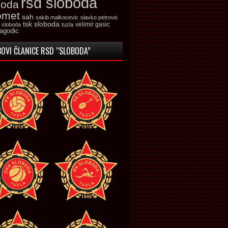
rsd sloboda
boda
omet
sah
sakib malkocevic
slavko petrovic
tsk sloboda
velimir gasic
k sloboda
tuzla
jagodic
OVI ČLANICE RSD “SLOBODA”