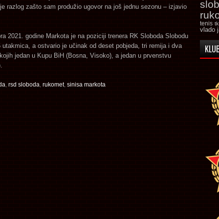
slo
je razlog zašto sam produžio ugovor na još jednu sezonu – izjavio
ruk
tenis
t
vlado 
a 2021. godine Markota je na poziciji trenera RK Sloboda Slobodu
 utakmica, a ostvario je učinak od deset pobjeda, tri remija i dva
KLUB
kojih jedan u Kupu BiH (Bosna, Visoko), a jedan u prvenstvu
.
da
,
rsd sloboda
,
rukomet
,
sinisa markota