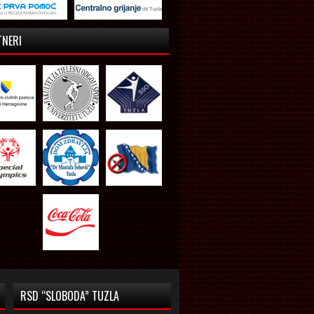
TNERI
RSD “SLOBODA” TUZLA