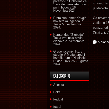
prvenstvu: Odbojkašice
mnom, i to 
Slobode preokretom do
prvih bodova
16.
je Markota.
Novembra 2024.
Preminuo Ismet Kavgić,
Od novembr
bokserska legenda iz
vodio na 15
Tuzle
5. Septembra
2024.
poraza, od 
(Gračanica)
Karate klub ˝Sloboda˝
Tuzla vrši upis novih
članova
2. Septembra
rk slobo
2024.
Gradonačelnik Tuzle
otvorio V Međunarodni
hrvački turnir “Husinski
Rudar” 2024
25. Augusta
2024.
KATEGORIJE
Atletika
Boks
Fudbal
futsal