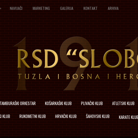
»
NAVIJAČI
MARKETING
GALERIJA
KONTAKT
ARHIVA
TAMBURAŠKI ORKESTAR
KOŠARKAŠKI KLUB
PLIVAČKI KLUB
ATLETSKI KLUB
I KLUB
RUKOMETNI KLUB
HRVAČKI KLUB
ŠAHOVSKI KLUB
KARATE KLU