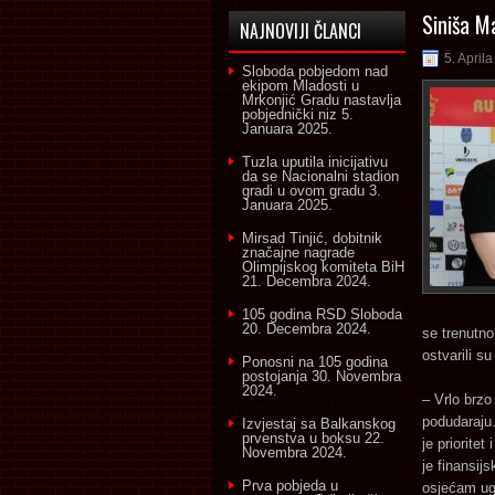
Siniša M
NAJNOVIJI ČLANCI
5. April
Sloboda pobjedom nad
ekipom Mladosti u
Mrkonjić Gradu nastavlja
pobjednički niz
5.
Januara 2025.
Tuzla uputila inicijativu
da se Nacionalni stadion
gradi u ovom gradu
3.
Januara 2025.
Mirsad Tinjić, dobitnik
značajne nagrade
Olimpijskog komiteta BiH
21. Decembra 2024.
105 godina RSD Sloboda
20. Decembra 2024.
se trenutno
ostvarili s
Ponosni na 105 godina
postojanja
30. Novembra
2024.
– Vrlo brzo
podudaraju. 
Izvjestaj sa Balkanskog
prvenstva u boksu
22.
je priorite
Novembra 2024.
je finansij
Prva pobjeda u
osjećam ugo