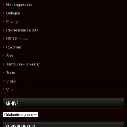
Nekategorisano
Odbojka
Plivanje
Reprezentacija BiH
RSD Sloboda
Rukomet
Šah
Tamburaški orkestar
Tenis
Video
Vijesti
ARHIVE
Arhive
KORISNI LINKOVI