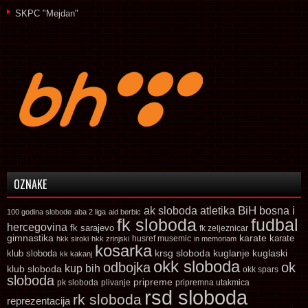
SKPC "Mejdan"
OZNAKE
ak sloboda
atletika
BiH
bosna i
100 godina slobode
aba 2 liga
aid berbic
fk sloboda
fudbal
hercegovina
fk sarajevo
fk zeljeznicar
gimnastika
karate
karate
husref musemic
hkk siroki
hkk zrinjski
in memoriam
kosarka
krsg sloboda
kuglaski
klub sloboda
kuglanje
kk kakanj
okk sloboda
odbojka
ok
kup bih
klub sloboda
okk spars
sloboda
pripreme
pk sloboda
plivanje
pripremna utakmica
rsd sloboda
rk sloboda
reprezentacija