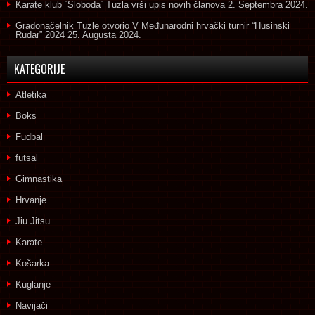
Karate klub ˝Sloboda˝ Tuzla vrši upis novih članova
2. Septembra 2024.
Gradonačelnik Tuzle otvorio V Međunarodni hrvački turnir “Husinski
Rudar” 2024
25. Augusta 2024.
KATEGORIJE
Atletika
Boks
Fudbal
futsal
Gimnastika
Hrvanje
Jiu Jitsu
Karate
Košarka
Kuglanje
Navijači