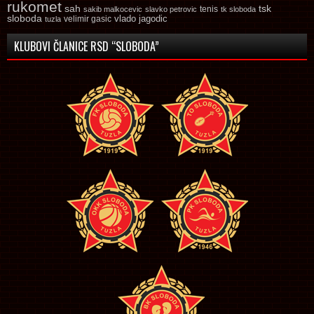
rukomet
tsk
sah
sakib malkocevic
slavko petrovic
tenis
tk sloboda
sloboda
vlado jagodic
velimir gasic
tuzla
KLUBOVI ČLANICE RSD “SLOBODA”