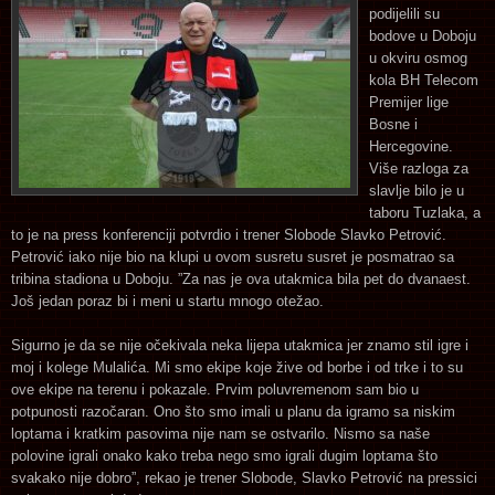
podijelili su
bodove u Doboju
u okviru osmog
kola BH Telecom
Premijer lige
Bosne i
Hercegovine.
Više razloga za
slavlje bilo je u
taboru Tuzlaka, a
to je na press konferenciji potvrdio i trener Slobode Slavko Petrović.
Petrović iako nije bio na klupi u ovom susretu susret je posmatrao sa
tribina stadiona u Doboju. ”Za nas je ova utakmica bila pet do dvanaest.
Još jedan poraz bi i meni u startu mnogo otežao.
Sigurno je da se nije očekivala neka lijepa utakmica jer znamo stil igre i
moj i kolege Mulalića. Mi smo ekipe koje žive od borbe i od trke i to su
ove ekipe na terenu i pokazale. Prvim poluvremenom sam bio u
potpunosti razočaran. Ono što smo imali u planu da igramo sa niskim
loptama i kratkim pasovima nije nam se ostvarilo. Nismo sa naše
polovine igrali onako kako treba nego smo igrali dugim loptama što
svakako nije dobro”, rekao je trener Slobode, Slavko Petrović na pressici