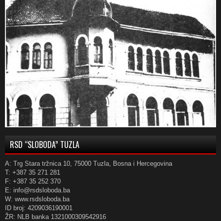
RSD “SLOBODA” TUZLA
A: Trg Stara tržnica 10, 75000 Tuzla, Bosna i Hercegovina
T: +387 35 271 281
F: +387 35 252 370
E: info@rsdsloboda.ba
W: www.rsdsloboda.ba
ID broj: 4209036190001
ŽR: NLB banka 1321000309542916