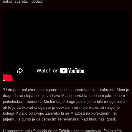
nakon susreta. i dodao:
”U drugom poluvremenu sigurno napetija i interesantnija utakmica. Meni je
drago da se ekipa poslije vodstva Mladosti vratila u jednom jako bitnom
psihološkom momentu. Mislim da je drugo poluvrijeme bilo mnogo bolje,
ali to je daleko od onoga što ja očekujem od moje ekipe, ali i sigurno
kolega Mulalić od svoje. Zahvalio bi se Mladosti na korektnom i fer
prijemu i sigurno je da ćemo im se revanširati kad budu naši gosti”.
U narednom kolu Sloboda će na Tušnju ugostiti sarajevski Željezničar.