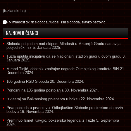
(tuzlanski.ba)
fk mladost dk
,
fk sloboda
,
fudbal
,
rsd sloboda
,
slavko petrovic
NAJNOVIJI ČLANCI
Sloboda pobjedom nad ekipom Mladosti u Mrkonjić Gradu nastavlja
pobjednički niz
5. Januara 2025.
Tuzla uputila inicijativu da se Nacionalni stadion gradi u ovom gradu
3.
Januara 2025.
Mirsad Tinjić, dobitnik značajne nagrade Olimpijskog komiteta BiH
21.
Decembra 2024.
105 godina RSD Sloboda
20. Decembra 2024.
Ponosni na 105 godina postojanja
30. Novembra 2024.
Izvjestaj sa Balkanskog prvenstva u boksu
22. Novembra 2024.
Prva pobjeda u prvenstvu: Odbojkašice Slobode preokretom do prvih
bodova
16. Novembra 2024.
Preminuo Ismet Kavgić, bokserska legenda iz Tuzle
5. Septembra
2024.