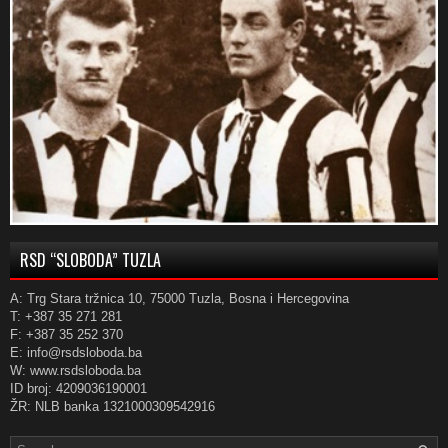
RSD “SLOBODA” TUZLA
A: Trg Stara tržnica 10, 75000 Tuzla, Bosna i Hercegovina
T: +387 35 271 281
F: +387 35 252 370
E: info@rsdsloboda.ba
W: www.rsdsloboda.ba
ID broj: 4209036190001
ŽR: NLB banka 1321000309542916