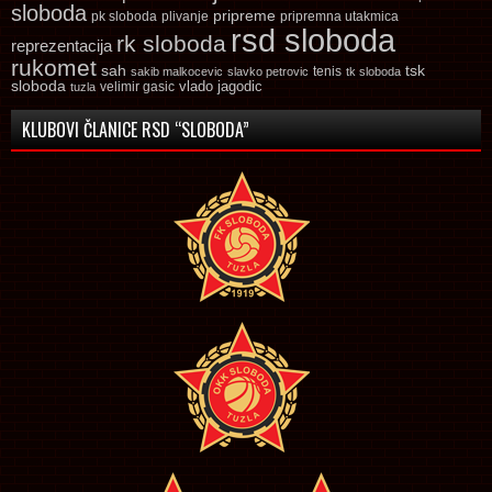
sloboda
pripreme
pk sloboda
plivanje
pripremna utakmica
rsd sloboda
rk sloboda
reprezentacija
rukomet
tsk
sah
sakib malkocevic
slavko petrovic
tenis
tk sloboda
sloboda
vlado jagodic
velimir gasic
tuzla
KLUBOVI ČLANICE RSD “SLOBODA”