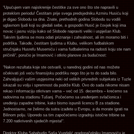
“Upućujem vam najiskrenije čestitke za sve ono što ste napravili u
proteklom periodu! Čestitam prije svega predsjedniku Azmiru Husiću koji
je digao Slobodu sa dna. Znate, prethodnih godina Slobodu su vodili
uglavnom ljudi koji su gledali sebe, a gospodin Husić je čovjek koji ima
novac i jasnu viziju kako od Slobode napraviti veliki i uspješan Klub.
Takvim ljudima se mora odati priznanje i zahvalnost, ali im moramo biti i
podrška. Takođe, čestitam ljudima u Klubu, velikom fudbalskom
stručnjaku Husrefu Musemiću i vama fudbalerima na radosti koju ste nam
pričinili“, poručio je Imamović i otkrio planove za budućnost:
“Nakon rezultata koje ste ostvarili, u narednoj godini od nas možete
očekivati još veću finansijsku podršku nego što je to do sada bilo.
Zahvaljujući vašim uspjesima neki od velikih privrednih subjekata iz Tuzle
iskazali su volju i spremnost da podrže Klub. Ovo do sada nikome nisam
rekao i informaciju otkrivam vama – već od 15. decembra – krećemo sa
radovima na stadionu Tušanj. Počećemo sa uređenjem svlačionica i
uređenju zapadne tribine, kako bismo ispunili licencu B za stadione.
Jednostavno, ne želimo da sutra izađete u Evropu, a da morate igrati na
Bilinom polju. Uporedo sa tim započećemo izgradnju istočne tribine sa
7.200 natkrivenih sjedećih mjesta!“.
Direktor Kluba Sabahudin Saša Vugdalić gradonačelniku Imamoviću je