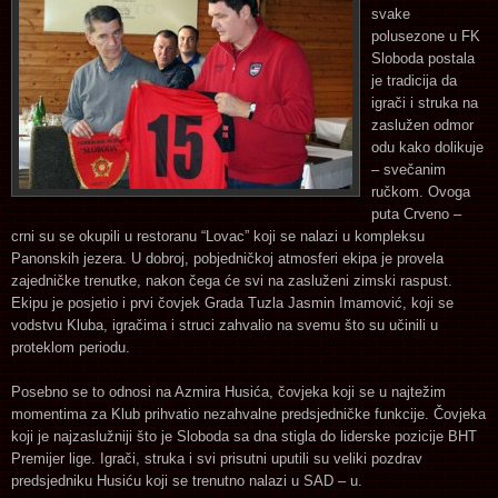
svake
polusezone u FK
Sloboda postala
je tradicija da
igrači i struka na
zaslužen odmor
odu kako dolikuje
– svečanim
ručkom. Ovoga
puta Crveno –
crni su se okupili u restoranu “Lovac” koji se nalazi u kompleksu
Panonskih jezera. U dobroj, pobjedničkoj atmosferi ekipa je provela
zajedničke trenutke, nakon čega će svi na zasluženi zimski raspust.
Ekipu je posjetio i prvi čovjek Grada Tuzla Jasmin Imamović, koji se
vodstvu Kluba, igračima i struci zahvalio na svemu što su učinili u
proteklom periodu.
Posebno se to odnosi na Azmira Husića, čovjeka koji se u najtežim
momentima za Klub prihvatio nezahvalne predsjedničke funkcije. Čovjeka
koji je najzaslužniji što je Sloboda sa dna stigla do liderske pozicije BHT
Premijer lige. Igrači, struka i svi prisutni uputili su veliki pozdrav
predsjedniku Husiću koji se trenutno nalazi u SAD – u.