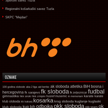
Sportski savez Tuzla
Regionalni košarkaški savez Tuzla
SKPC "Mejdan"
OZNAKE
ak sloboda
atletika
BiH
bosna i
100 godina slobode
aba 2 liga
aid berbic
fk sloboda
fudbal
hercegovina
fk sarajevo
fk zeljeznicar
gimnastika
karate
karate
husref musemic
hkk siroki
hkk zrinjski
in memoriam
kosarka
krsg sloboda
kuglaski
klub sloboda
kuglanje
kk kakanj
okk sloboda
odbojka
ok
kup bih
klub sloboda
okk spars