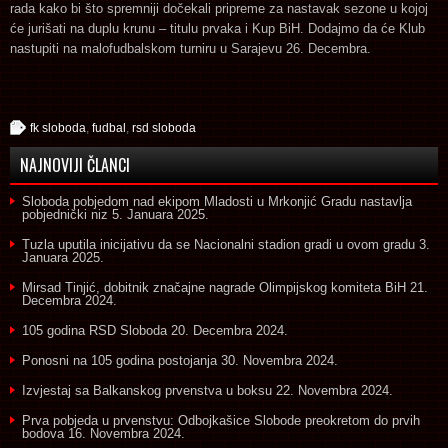
rada kako bi što spremniji dočekali pripreme za nastavak sezone u kojoj
će jurišati na duplu krunu – titulu prvaka i Kup BiH. Dodajmo da će Klub
nastupiti na malofudbalskom turniru u Sarajevu 26. Decembra.
fk sloboda
,
fudbal
,
rsd sloboda
NAJNOVIJI ČLANCI
Sloboda pobjedom nad ekipom Mladosti u Mrkonjić Gradu nastavlja
pobjednički niz
5. Januara 2025.
Tuzla uputila inicijativu da se Nacionalni stadion gradi u ovom gradu
3.
Januara 2025.
Mirsad Tinjić, dobitnik značajne nagrade Olimpijskog komiteta BiH
21.
Decembra 2024.
105 godina RSD Sloboda
20. Decembra 2024.
Ponosni na 105 godina postojanja
30. Novembra 2024.
Izvjestaj sa Balkanskog prvenstva u boksu
22. Novembra 2024.
Prva pobjeda u prvenstvu: Odbojkašice Slobode preokretom do prvih
bodova
16. Novembra 2024.