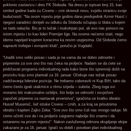
poklonio zastavicu i dres FK Sloboda. Na dresu je ispisan broj 15, kao
simbol godine kada su Crveno – crni okrenuli novu, svjetlu stranicu svoje
budućnosti. “Na ovom mjestu prije godinu dana predsjednik Azmir Husić i
njegovi saradnici donijeli su odluku da Slobodu isčupaju iz blata u kojem
se tada nalazila. Bio je to težak i mukotrpan put, ali evo nas ponovo na
istom mjestu i to kao lideri Premijer lige. Na ovome nećemo stati, nego
idemo naprijed krupnim koracima ka novim uspjesima. Od Slobode ćemo
napraviti trofejan i evropski klub“, poručio je Vugdalić.
“Uradili smo veliki posao i sada je na vama da se dobro odmorite i
pripremite za sve ono što nas čeka na proljeće. Nadam se da ćete se
pridržavati programa individualnog rada kako biste što spremniji došli na
prozivku koju smo planirali za 16. januar. Očekuje nas težak posao
zadržavanja liderske pozicije. Ne trebamo zaboraviti ni Kup BiH, tako da
ćemo često igrati utakmice u ritmu srijeda – subota. Zbog toga svi
moramo biti maksimalno ozbiljni, što bolje se odmoriti i osvježeni
započeti pripreme za nastavak prvenstva“, igračima se kratko obratio
Husref Musemić, šef struke Crveno – crnih, a za kraj se prisutnima
obratio i kapiten Zajko Zeba: “Sve ovo što smo čuli nas mnogo raduje. Mi
ćemo učiniti sve da i na proljeće zaigramo najbolje što znamo i da
ostanemo na prvom mjestu!”. Nakon zasluženog odmora okupljanje ekipe
zakazano je za 16. januar. Igrači su dobili i poseban plan individualnog