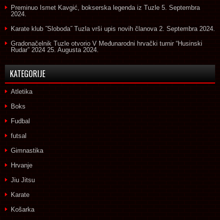
Preminuo Ismet Kavgić, bokserska legenda iz Tuzle
5. Septembra
2024.
Karate klub ˝Sloboda˝ Tuzla vrši upis novih članova
2. Septembra 2024.
Gradonačelnik Tuzle otvorio V Međunarodni hrvački turnir “Husinski
Rudar” 2024
25. Augusta 2024.
KATEGORIJE
Atletika
Boks
Fudbal
futsal
Gimnastika
Hrvanje
Jiu Jitsu
Karate
Košarka