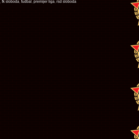
,
fk sloboda
,
fudbal
,
premijer liga
,
rsd sloboda