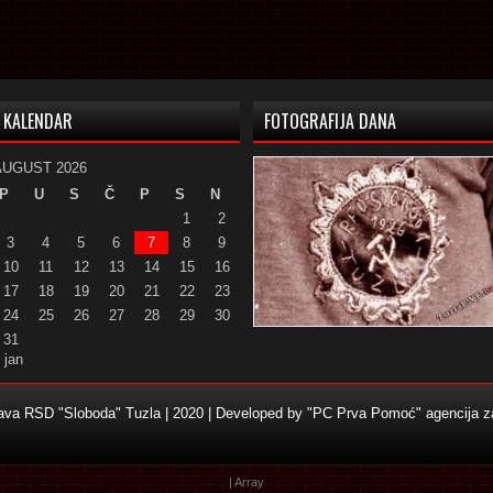
KALENDAR
FOTOGRAFIJA DANA
AUGUST 2026
P
U
S
Č
P
S
N
1
2
3
4
5
6
7
8
9
10
11
12
13
14
15
16
17
18
19
20
21
22
23
24
25
26
27
28
29
30
31
 jan
žava RSD "Sloboda" Tuzla | 2020 | Developed by
"PC Prva Pomoć" agencija za
| Array