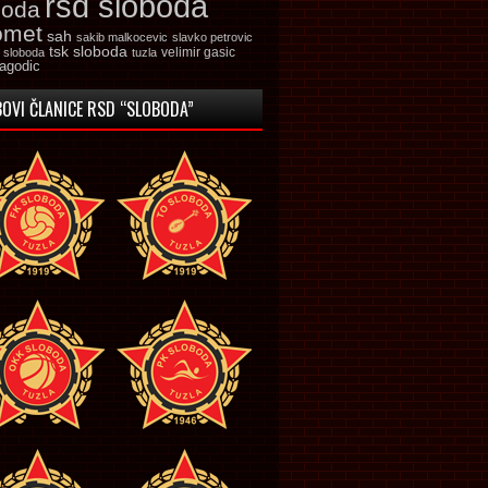
rsd sloboda
boda
omet
sah
sakib malkocevic
slavko petrovic
tsk sloboda
velimir gasic
k sloboda
tuzla
jagodic
OVI ČLANICE RSD “SLOBODA”