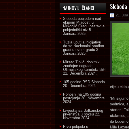
Sloboda 
NAJNOVIJI ČLANCI
21. Jula
Sloboda pobjedom nad
ekipom Mladosti u
Mrkonjić Gradu nastavlja
pobjednički niz
5.
Januara 2025.
Tuzla uputila inicijativu
da se Nacionalni stadion
gradi u ovom gradu
3.
Januara 2025.
Mirsad Tinjić, dobitnik
značajne nagrade
Olimpijskog komiteta BiH
21. Decembra 2024.
105 godina RSD Sloboda
20. Decembra 2024.
cijelu ekipu
Ponosni na 105 godina
postojanja
30. Novembra
“Mi sigurno
2024.
sedmica, a 
starteri. T
Izvjestaj sa Balkanskog
prvenstva u boksu
22.
utakmicu, 
Novembra 2024.
da budemo 
Prva pobjeda u
Mile Lazare