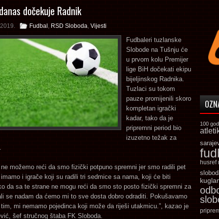
danas dočekuje Radnik
 2019.
Fudbal
,
RSD Sloboda
,
Vijesti
Fudbaleri tuzlanske
Slobode na Tušnju će
u prvom kolu Premijer
lige BiH dočekati ekipu
bijeljinskog Radnika.
Tuzlaci su tokom
pauze promijenili skoro
OZN
kompletan igrački
kadar, tako da je
100 god
pripremni period bio
atleti
izuzetno težak za
saraje
.
fud
husref
 ne možemo reći da smo fizički potpuno spremni jer smo radili pet
slobod
imamo i igrače koji su radili tri sedmice sa nama, koji će biti
kugla
ako da sa te strane ne mogu reći da smo sto posto fizički spremni za
odb
ali se nadam da ćemo mi to sve dosta dobro odraditi. Pokušavamo
slo
tim, mi nemamo pojedinca koji može da riješi utakmicu.”, kazao je
pripre
vić, šef stručnog štaba FK Sloboda.