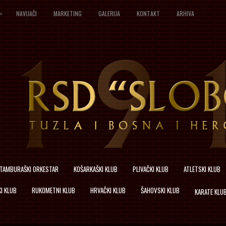
»
NAVIJAČI
MARKETING
GALERIJA
KONTAKT
ARHIVA
TAMBURAŠKI ORKESTAR
KOŠARKAŠKI KLUB
PLIVAČKI KLUB
ATLETSKI KLUB
I KLUB
RUKOMETNI KLUB
HRVAČKI KLUB
ŠAHOVSKI KLUB
KARATE KLU