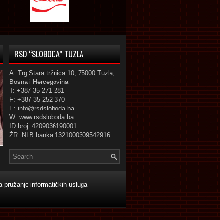
RSD “SLOBODA” TUZLA
A: Trg Stara tržnica 10, 75000 Tuzla,
Bosna i Hercegovina
T: +387 35 271 281
F: +387 35 252 370
E: info@rsdsloboda.ba
W: www.rsdsloboda.ba
ID broj: 4209036190001
ŽR: NLB banka 1321000309542916
 pružanje informatičkih usluga