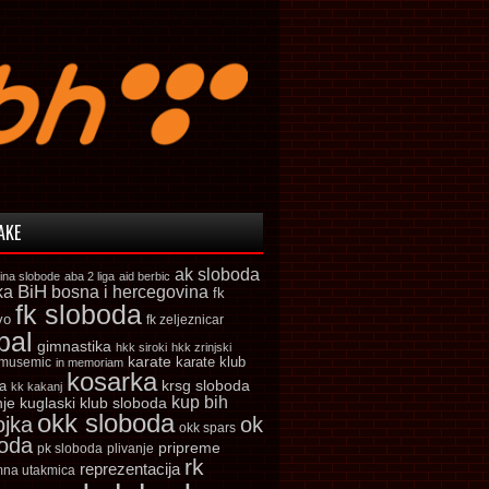
AKE
ak sloboda
ina slobode
aba 2 liga
aid berbic
ka
BiH
bosna i hercegovina
fk
fk sloboda
vo
fk zeljeznicar
bal
gimnastika
hkk siroki
hkk zrinjski
karate
karate klub
 musemic
in memoriam
kosarka
krsg sloboda
a
kk kakanj
kup bih
kuglaski klub sloboda
nje
okk sloboda
ojka
ok
okk spars
boda
pripreme
pk sloboda
plivanje
rk
reprezentacija
mna utakmica