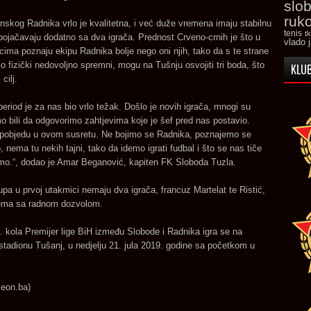
slo
ruk
jinskog Radnika vrlo je kvalitetna, i već duže vremena imaju stabilnu
tenis
t
pojačavaju dodatno sa dva igrača. Prednost Crveno-crnih je što u
vlado 
cima poznaju ekipu Radnika bolje nego oni njih, tako da s te strane
ako fizički nedovoljno spremni, mogu na Tušnju osvojiti tri boda, što
KLUB
 cilj.
period je za nas bio vrlo težak. Došlo je novih igrača, mnogi su
smo bili da odgovorimo zahtjevima koje je šef pred nas postavio.
pobjedu u ovom susretu. Ne bojimo se Radnika, poznajemo se
nema tu nekih tajni, tako da idemo igrati fudbal i što se nas tiče
imo.“, dodao je Amar Beganović, kapiten FK Sloboda Tuzla.
pa u prvoj utakmici nemaju dva igrača, francuz Martelat te Ristić,
ema sa radnom dozvolom.
 kola Premijer lige BiH između Slobode i Radnika igra se na
tadionu Tušanj, u nedjelju 21. jula 2019. godine sa početkom u
leon.ba)