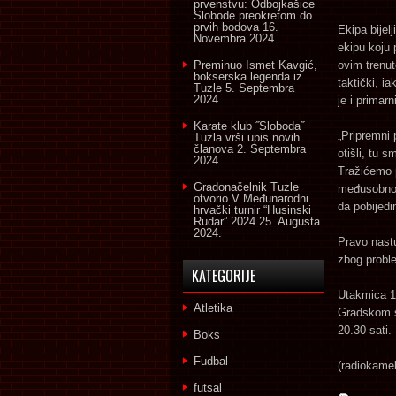
prvenstvu: Odbojkašice
Slobode preokretom do
prvih bodova
16.
Ekipa bijel
Novembra 2024.
ekipu koju 
Preminuo Ismet Kavgić,
ovim trenut
bokserska legenda iz
taktički, i
Tuzle
5. Septembra
2024.
je i primarni
Karate klub ˝Sloboda˝
„Pripremni 
Tuzla vrši upis novih
članova
2. Septembra
otišli, tu 
2024.
Tražićemo 
Gradonačelnik Tuzle
međusobno, 
otvorio V Međunarodni
da pobijed
hrvački turnir “Husinski
Rudar” 2024
25. Augusta
2024.
Pravo nastu
zbog probl
KATEGORIJE
Utakmica 1.
Atletika
Gradskom s
20.30 sati.
Boks
Fudbal
(radiokame
futsal