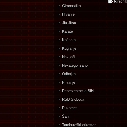
fk radnik
Gimnastika
Hrvanje
Jiu Jitsu
Karate
Košarka
Kuglanje
Navijači
Nekategorisano
Odbojka
Plivanje
Reprezentacija BiH
RSD Sloboda
Rukomet
Šah
Tamburaški orkestar