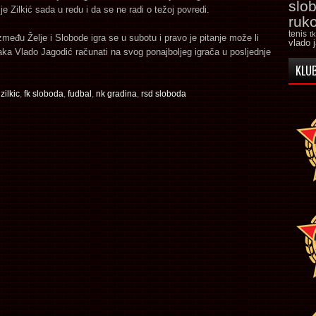
slo
je Zilkić sada u redu i da se ne radi o težoj povredi.
ruk
tenis
t
među Želje i Slobode igra se u subotu i pravo je pitanje može li
vlado 
aka Vlado Jagodić računati na svog ponajboljeg igrača u posljednje
KLUB
zilkic
,
fk sloboda
,
fudbal
,
nk gradina
,
rsd sloboda