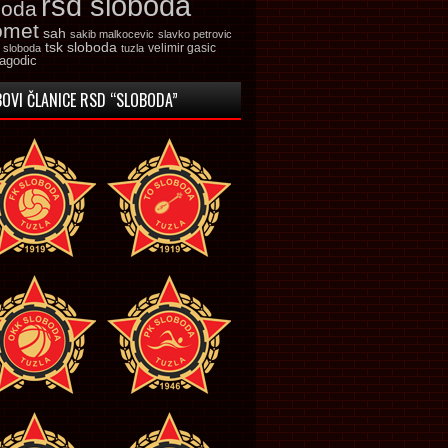
rsd sloboda
boda
omet
sah
sakib malkocevic
slavko petrovic
tsk sloboda
velimir gasic
k sloboda
tuzla
jagodic
OVI ČLANICE RSD “SLOBODA”