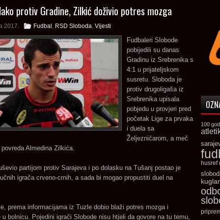
lako protiv Gradine, Zilkić doživio potres mozga
a 2017.
Fudbal
,
RSD Sloboda
,
Vijesti
Fudbaleri Slobode
pobijedili su danas
Gradinu iz Srebrenika s
4:1 u prijateljskom
susretu. Sloboda je
protiv drugoligaša iz
Srebrenika upisala
OZN
pobjedu u provjeri pred
početak Lige za prvaka
100 god
i duela sa
atleti
Željezničarom, a meč
saraje
a povreda Almedina Zilkića.
fud
husref
duševio partijom protiv Sarajeva i po dolasku na Tušanj postao je
slobod
jučnih igrača crveno-crnih, a sada bi mogao propustiti duel na
kugla
odb
slo
e, prema informacijama iz Tuzle dobio blaži potres mozga i
pripre
 u bolnicu. Pojedini igrači Slobode nisu htjeli da govore na tu temu,