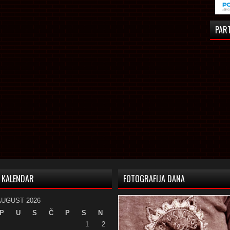
PAR
KALENDAR
FOTOGRAFIJA DANA
AUGUST 2026
P
U
S
Č
P
S
N
1
2