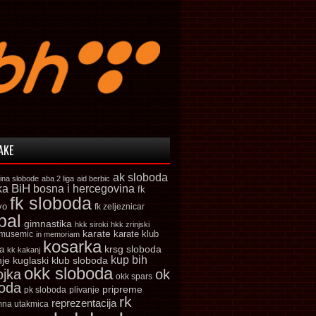
AKE
ak sloboda
ina slobode
aba 2 liga
aid berbic
ka
BiH
bosna i hercegovina
fk
fk sloboda
vo
fk zeljeznicar
bal
gimnastika
hkk siroki
hkk zrinjski
karate
karate klub
 musemic
in memoriam
kosarka
krsg sloboda
a
kk kakanj
kup bih
kuglaski klub sloboda
nje
okk sloboda
ojka
ok
okk spars
boda
pripreme
pk sloboda
plivanje
rk
reprezentacija
mna utakmica