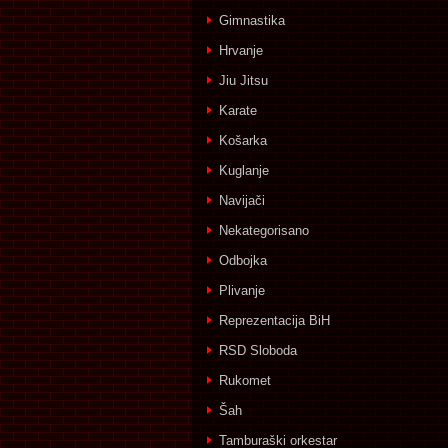
Gimnastika
Hrvanje
Jiu Jitsu
Karate
Košarka
Kuglanje
Navijači
Nekategorisano
Odbojka
Plivanje
Reprezentacija BiH
RSD Sloboda
Rukomet
Šah
Tamburaški orkestar