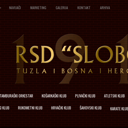
»
NAVIJAČI
MARKETING
GALERIJA
KONTAKT
ARHIVA
TAMBURAŠKI ORKESTAR
KOŠARKAŠKI KLUB
PLIVAČKI KLUB
ATLETSKI KLUB
I KLUB
RUKOMETNI KLUB
HRVAČKI KLUB
ŠAHOVSKI KLUB
KARATE KLU