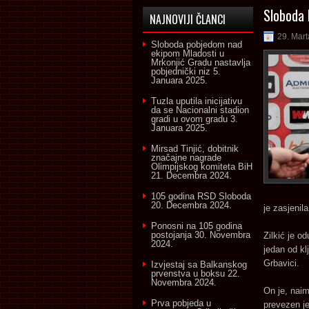
Sloboda 
NAJNOVIJI ČLANCI
29. Mart
Sloboda pobjedom nad
ekipom Mladosti u
Mrkonjić Gradu nastavlja
pobjednički niz
5.
Januara 2025.
Tuzla uputila inicijativu
da se Nacionalni stadion
gradi u ovom gradu
3.
Januara 2025.
Mirsad Tinjić, dobitnik
značajne nagrade
Olimpijskog komiteta BiH
21. Decembra 2024.
105 godina RSD Sloboda
20. Decembra 2024.
je zasjenil
Ponosni na 105 godina
postojanja
30. Novembra
Zilkić je o
2024.
jedan od kl
Grbavici.
Izvjestaj sa Balkanskog
prvenstva u boksu
22.
Novembra 2024.
On je, naim
Prva pobjeda u
prevezen je