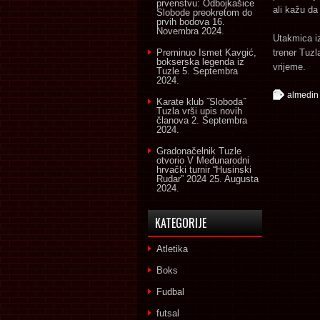
prvenstvu: Odbojkašice
ali kažu da 
Slobode preokretom do
prvih bodova
16.
Novembra 2024.
Utakmica iz
Preminuo Ismet Kavgić,
trener Tuzl
bokserska legenda iz
vrijeme.
Tuzle
5. Septembra
2024.
almedin 
Karate klub ˝Sloboda˝
Tuzla vrši upis novih
članova
2. Septembra
2024.
Gradonačelnik Tuzle
otvorio V Međunarodni
hrvački turnir “Husinski
Rudar” 2024
25. Augusta
2024.
KATEGORIJE
Atletika
Boks
Fudbal
futsal