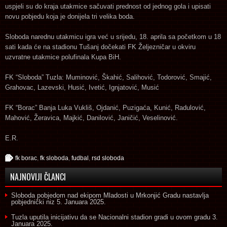
uspjeli su do kraja utakmice sačuvati prednost od jednog gola i upisati
novu pobjedu koja je donijela tri velika boda.
Sloboda narednu utakmicu igra već u srijedu, 18. aprila sa početkom u 18
sati kada će na stadionu Tušanj dočekati FK Željezničar u okviru
uzvratne utakmice polufinala Kupa BiH.
FK “Sloboda” Tuzla: Muminović, Škahić, Salihović, Todorović, Smajić,
Grahovac, Lazevski, Husić, Ivetić, Ignjatović, Musić
FK “Borac” Banja Luka Vukliš, Ojdanić, Puzigaća, Kunić, Radulović,
Mahović, Žeravica, Majkić, Danilović, Janičić, Veselinović.
E.R.
fk borac
,
fk sloboda
,
fudbal
,
rsd sloboda
NAJNOVIJI ČLANCI
Sloboda pobjedom nad ekipom Mladosti u Mrkonjić Gradu nastavlja
pobjednički niz
5. Januara 2025.
Tuzla uputila inicijativu da se Nacionalni stadion gradi u ovom gradu
3.
Januara 2025.