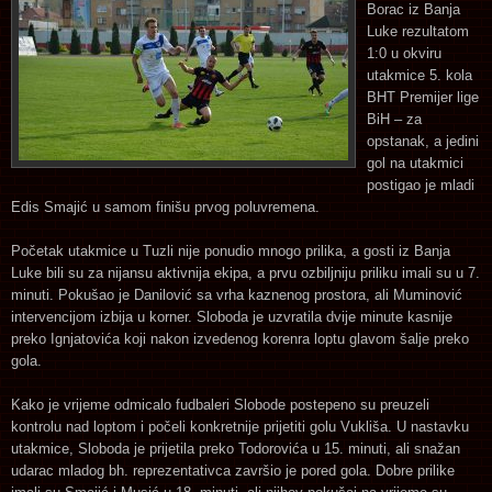
Borac iz Banja
Luke rezultatom
1:0 u okviru
utakmice 5. kola
BHT Premijer lige
BiH – za
opstanak, a jedini
gol na utakmici
postigao je mladi
Edis Smajić u samom finišu prvog poluvremena.
Početak utakmice u Tuzli nije ponudio mnogo prilika, a gosti iz Banja
Luke bili su za nijansu aktivnija ekipa, a prvu ozbiljniju priliku imali su u 7.
minuti. Pokušao je Danilović sa vrha kaznenog prostora, ali Muminović
intervencijom izbija u korner. Sloboda je uzvratila dvije minute kasnije
preko Ignjatovića koji nakon izvedenog korenra loptu glavom šalje preko
gola.
Kako je vrijeme odmicalo fudbaleri Slobode postepeno su preuzeli
kontrolu nad loptom i počeli konkretnije prijetiti golu Vukliša. U nastavku
utakmice, Sloboda je prijetila preko Todorovića u 15. minuti, ali snažan
udarac mladog bh. reprezentativca završio je pored gola. Dobre prilike