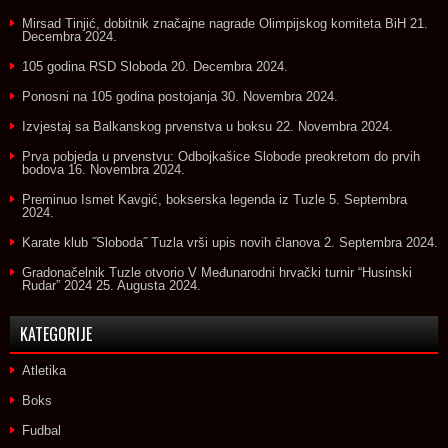
Mirsad Tinjić, dobitnik značajne nagrade Olimpijskog komiteta BiH
21.
Decembra 2024.
105 godina RSD Sloboda
20. Decembra 2024.
Ponosni na 105 godina postojanja
30. Novembra 2024.
Izvjestaj sa Balkanskog prvenstva u boksu
22. Novembra 2024.
Prva pobjeda u prvenstvu: Odbojkašice Slobode preokretom do prvih
bodova
16. Novembra 2024.
Preminuo Ismet Kavgić, bokserska legenda iz Tuzle
5. Septembra
2024.
Karate klub ˝Sloboda˝ Tuzla vrši upis novih članova
2. Septembra 2024.
Gradonačelnik Tuzle otvorio V Međunarodni hrvački turnir “Husinski
Rudar” 2024
25. Augusta 2024.
KATEGORIJE
Atletika
Boks
Fudbal