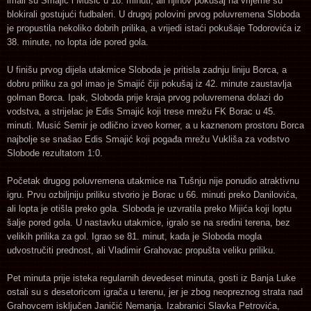
imali su Smajić i Musić u 18. minuti, ali njihov pokušaj na vrijeme su
blokirali gostujući fudbaleri. U drugoj polovini prvog poluvremena Sloboda
je propustila nekoliko dobrih prilika, a vrijedi istaći pokušaje Todorovića iz
38. minute, no lopta ide pored gola.
U finišu prvog dijela utakmice Sloboda je pritisla zadnju liniju Borca, a
dobru priliku za gol imao je Smajić čiji pokušaj iz 42. minute zaustavlja
golman Borca. Ipak, Sloboda prije kraja prvog poluvremena dolazi do
vodstva, a strijelac je Edis Smajić koji trese mrežu FK Borac u 45.
minuti. Musić Semir je odlično izveo korner, a u kaznenom prostoru Borca
najbolje se snašao Edis Smajić koji pogađa mrežu Vukliša za vodstvo
Slobode rezultatom 1:0.
Početak drugog poluvremena utakmice na Tušnju nije ponudio atraktivnu
igru. Prvu ozbiljniju priliku stvorio je Borac u 66. minuti preko Danilovića,
ali lopta je otišla preko gola. Sloboda je uzvratila preko Mijića koji loptu
šalje pored gola. U nastavku utakmice, igralo se na sredini terena, bez
velikih prilika za gol. Igrao se 81. minut, kada je Sloboda mogla
udvostručiti prednost, ali Vladimir Grahovac propušta veliku priliku.
Pet minuta prije isteka regularnih devedeset minuta, gosti iz Banja Luke
ostali su s desetoricom igrača u terenu, jer je zbog neopreznog strata nad
Grahovcem isključen Janičić Nemanja. Izabranici Slavka Petrovića,