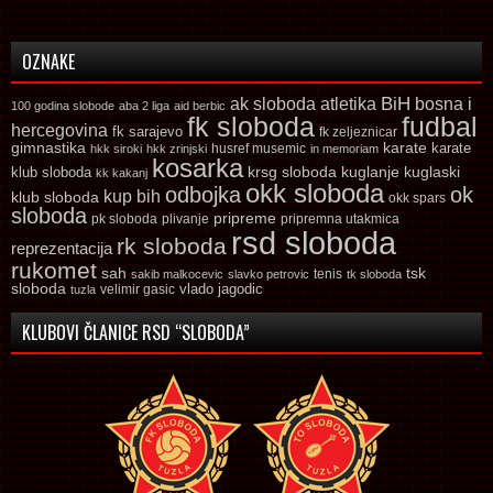
OZNAKE
ak sloboda
atletika
BiH
bosna i
100 godina slobode
aba 2 liga
aid berbic
fk sloboda
fudbal
hercegovina
fk sarajevo
fk zeljeznicar
gimnastika
karate
karate
husref musemic
hkk siroki
hkk zrinjski
in memoriam
kosarka
krsg sloboda
kuglaski
klub sloboda
kuglanje
kk kakanj
okk sloboda
odbojka
ok
kup bih
klub sloboda
okk spars
sloboda
pripreme
pk sloboda
plivanje
pripremna utakmica
rsd sloboda
rk sloboda
reprezentacija
rukomet
tsk
sah
sakib malkocevic
slavko petrovic
tenis
tk sloboda
sloboda
vlado jagodic
velimir gasic
tuzla
KLUBOVI ČLANICE RSD “SLOBODA”