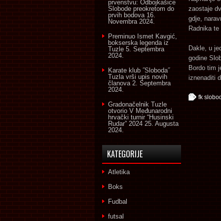
prvenstvu: Odbojkašice
Slobode preokretom do
zaostaje dv
prvih bodova
16.
gdje, narav
Novembra 2024.
Radnika te 
Preminuo Ismet Kavgić,
bokserska legenda iz
Dakle, u je
Tuzle
5. Septembra
2024.
godine Slo
Bordo tim j
Karate klub ˝Sloboda˝
Tuzla vrši upis novih
iznenaditi 
članova
2. Septembra
2024.
fk slobo
Gradonačelnik Tuzle
otvorio V Međunarodni
hrvački turnir “Husinski
Rudar” 2024
25. Augusta
2024.
KATEGORIJE
Atletika
Boks
Fudbal
futsal