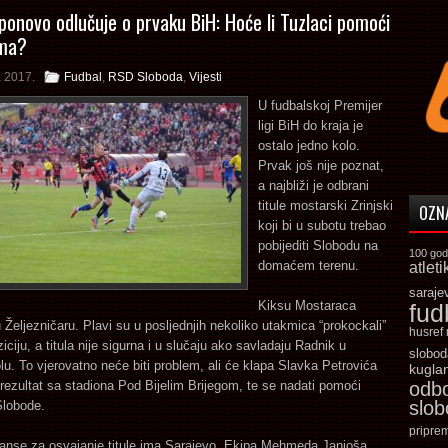
ponovo odlučuje o prvaku BiH: Hoće li Tuzlaci pomoći
ama?
a 2017.
Fudbal
,
RSD Sloboda
,
Vijesti
U fudbalskoj Premijer
ligi BiH do kraja je
ostalo jedno kolo.
Prvak još nije poznat,
a najbliži je odbrani
titule mostarski Zrinjski
OZN
koji bi u subotu trebao
pobijediti Slobodu na
100 god
domaćem terenu.
atleti
saraje
Kiksu Mostaraca
fud
 Željezničaru. Plavi su u posljednjih nekoliko utakmica “prokockali”
husref
iciju, a titula nije sigurna i u slučaju ako savladaju Radnik u
slobod
u. To vjerovatno neće biti problem, ali će klapa Slavka Petrovića
kugla
 rezultat sa stadiona Pod Bijelim Brijegom, te se nadati pomoći
odb
slo
Slobode.
pripre
anse za osvajanje titule ima Sarajevo. Ekipa Mehmeda Janjoša