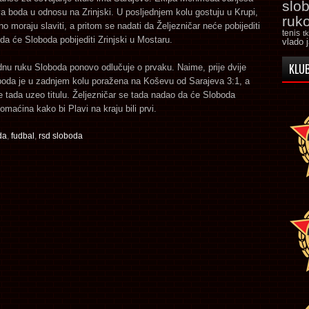
slo
a boda u odnosu na Zrinjski. U posljednjem kolu gostuju u Krupi,
ruk
no moraju slaviti, a pritom se nadati da Željezničar neće pobijediti
tenis
t
da će Sloboda pobijediti Zrinjski u Mostaru.
vlado 
KLUB
dnu ruku Sloboda ponovo odlučuje o prvaku. Naime, prije dvije
boda je u zadnjem kolu poražena na Koševu od Sarajeva 3:1, a
e tada uzeo titulu. Željezničar se tada nadao da će Sloboda
domaćina kako bi Plavi na kraju bili prvi.
da
,
fudbal
,
rsd sloboda