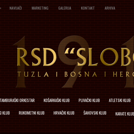
»
NAVIJAČI
MARKETING
GALERIJA
KONTAKT
ARHIVA
TAMBURAŠKI ORKESTAR
KOŠARKAŠKI KLUB
PLIVAČKI KLUB
ATLETSKI KLUB
I KLUB
RUKOMETNI KLUB
HRVAČKI KLUB
ŠAHOVSKI KLUB
KARATE KLU