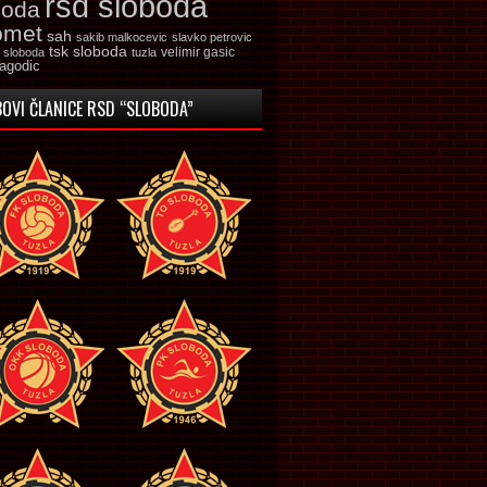
rsd sloboda
boda
omet
sah
sakib malkocevic
slavko petrovic
tsk sloboda
velimir gasic
k sloboda
tuzla
jagodic
OVI ČLANICE RSD “SLOBODA”