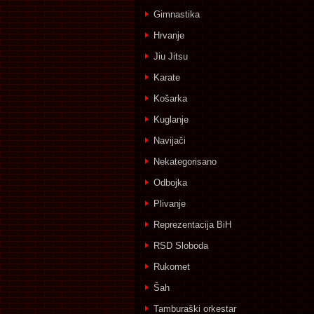
Gimnastika
Hrvanje
Jiu Jitsu
Karate
Košarka
Kuglanje
Navijači
Nekategorisano
Odbojka
Plivanje
Reprezentacija BiH
RSD Sloboda
Rukomet
Šah
Tamburaški orkestar