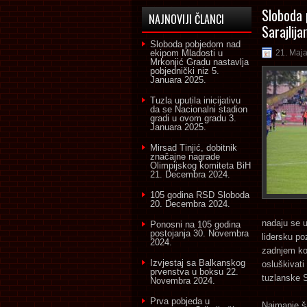
Sloboda 
NAJNOVIJI ČLANCI
Sarajlij
Sloboda pobjedom nad
ekipom Mladosti u
21. Maj
Mrkonjić Gradu nastavlja
pobjednički niz
5.
Januara 2025.
Tuzla uputila inicijativu
da se Nacionalni stadion
gradi u ovom gradu
3.
Januara 2025.
Mirsad Tinjić, dobitnik
značajne nagrade
Olimpijskog komiteta BiH
21. Decembra 2024.
105 godina RSD Sloboda
20. Decembra 2024.
nadaju se u
Ponosni na 105 godina
postojanja
30. Novembra
lidersku poz
2024.
zadnjem kol
Izvjestaj sa Balkanskog
osluškivati
prvenstva u boksu
22.
tuzlanske 
Novembra 2024.
Prva pobjeda u
Najmanje š