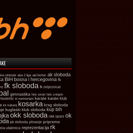
AKE
ak sloboda
ina slobode
aba 2 liga
aid berbic
ka
BiH
bosna i hercegovina
fk
fk sloboda
vo
fk zeljeznicar
bal
gimnastika
hkk siroki
hkk zrinjski
karate
karate klub
 musemic
in memoriam
kosarka
krsg sloboda
a
kk kakanj
kup bih
kuglaski klub sloboda
nje
okk sloboda
ojka
ok
okk spars
boda
pripreme
pk sloboda
plivanje
rk
reprezentacija
mna utakmica