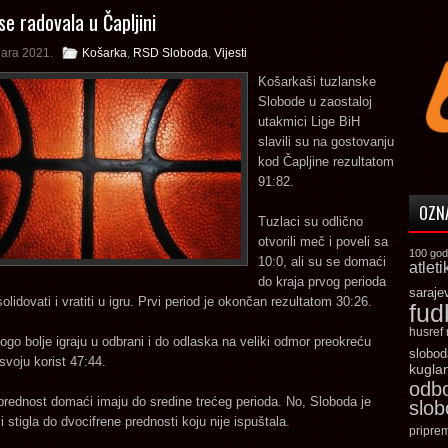
se radovala u Čapljini
uara 2021.
Košarka
,
RSD Sloboda
,
Vijesti
Košarkaši tuzlanske
Slobode u zaostaloj
utakmici Lige BiH
slavili su na gostovanju
kod Čapljine rezultatom
91:82.
OZN
Tuzlaci su odlično
otvorili meč i poveli sa
100 god
10:0, ali su se domaći
atleti
do kraja prvog perioda
saraje
olidovati i vratiti u igru. Prvi period je okončan rezultatom 30:26.
fud
husref
o bolje igraju u odbrani i do odlaska na veliki odmor preokreću
slobod
svoju korist 47:44.
kugla
odb
rednost domaći imaju do sredine trećeg perioda. No, Sloboda je
slo
i stigla do dvocifrene prednosti koju nije ispuštala.
pripre