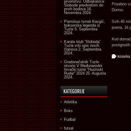
prvenstvu: Odbojkašice
Posebno važ
Slobode preokretom do
prvih bodova
16.
Durmo.
Novembra 2024.
Preminuo Ismet Kavgić,
Svih 40 mi
bokserska legenda iz
poena, 16 
Tuzle
5. Septembra
2024.
Kod domaći
Karate klub ˝Sloboda˝
postignutih
Tuzla vrši upis novih
članova
2. Septembra
2024.
kosarka
Gradonačelnik Tuzle
otvorio V Međunarodni
hrvački turnir “Husinski
Rudar” 2024
25. Augusta
2024.
KATEGORIJE
Atletika
Boks
Fudbal
futsal