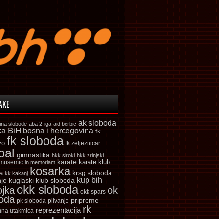
AKE
ak sloboda
ina slobode
aba 2 liga
aid berbic
ka
BiH
bosna i hercegovina
fk
fk sloboda
vo
fk zeljeznicar
bal
gimnastika
hkk siroki
hkk zrinjski
karate
karate klub
 musemic
in memoriam
kosarka
krsg sloboda
a
kk kakanj
kup bih
kuglaski klub sloboda
nje
okk sloboda
ojka
ok
okk spars
boda
pripreme
pk sloboda
plivanje
rk
reprezentacija
mna utakmica