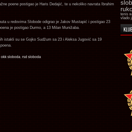
slo
ne poene postigao je Haris Dedajić, te u nekoliko navrata Ibrahim
ruk
tenis
t
vlado 
nuta u redovima Slobode odigrao je Jakov Mustapić i postigao 23
poena je postigao Durmo, a 13 Milan Munižaba.
KLUB
h istakli su se Gojko Sudžum sa 23 i Aleksa Jugović sa 19
 poena.
,
okk sloboda
,
rsd sloboda