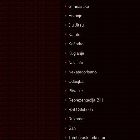
Gimnastika
Hrvanje
Jiu Jitsu
Karate
Košarka
Kuglanje
Navijači
Nekategorisano
Odbojka
Plivanje
Reprezentacija BiH
RSD Sloboda
Rukomet
Šah
Tamburaški orkestar