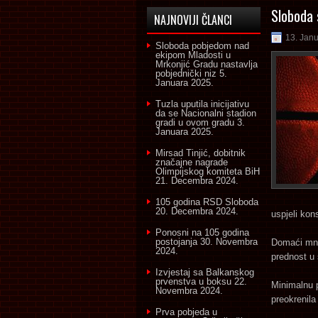
Sloboda 
NAJNOVIJI ČLANCI
13. Jan
Sloboda pobjedom nad
ekipom Mladosti u
Mrkonjić Gradu nastavlja
pobjednički niz
5.
Januara 2025.
Tuzla uputila inicijativu
da se Nacionalni stadion
gradi u ovom gradu
3.
Januara 2025.
Mirsad Tinjić, dobitnik
značajne nagrade
Olimpijskog komiteta BiH
21. Decembra 2024.
105 godina RSD Sloboda
20. Decembra 2024.
uspjeli kons
Ponosni na 105 godina
postojanja
30. Novembra
Domaći mnog
2024.
prednost u 
Izvjestaj sa Balkanskog
prvenstva u boksu
22.
Minimalnu p
Novembra 2024.
preokrenila 
Prva pobjeda u