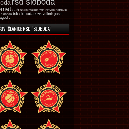
rsd sloboda
boda
omet
sah
sakib malkocevic
slavko petrovic
tsk sloboda
velimir gasic
k sloboda
tuzla
jagodic
OVI ČLANICE RSD “SLOBODA”