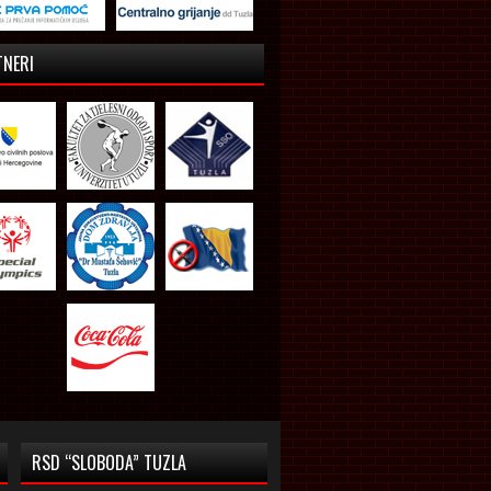
TNERI
RSD “SLOBODA” TUZLA