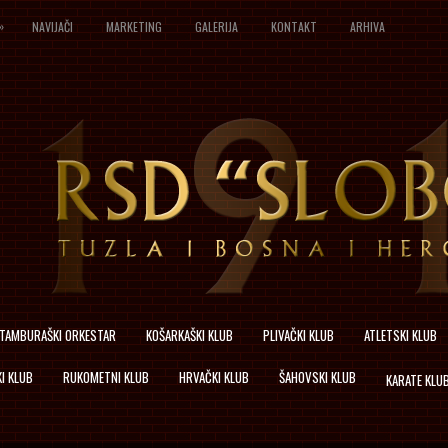
»
NAVIJAČI
MARKETING
GALERIJA
KONTAKT
ARHIVA
TAMBURAŠKI ORKESTAR
KOŠARKAŠKI KLUB
PLIVAČKI KLUB
ATLETSKI KLUB
I KLUB
RUKOMETNI KLUB
HRVAČKI KLUB
ŠAHOVSKI KLUB
KARATE KLU