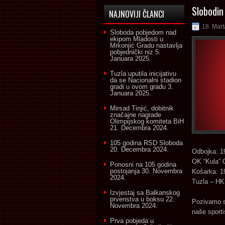
Slobodin
NAJNOVIJI ČLANCI
18. Mart
Sloboda pobjedom nad
ekipom Mladosti u
Mrkonjić Gradu nastavlja
pobjednički niz
5.
Januara 2025.
Tuzla uputila inicijativu
da se Nacionalni stadion
gradi u ovom gradu
3.
Januara 2025.
Mirsad Tinjić, dobitnik
značajne nagrade
Olimpijskog komiteta BiH
21. Decembra 2024.
105 godina RSD Sloboda
20. Decembra 2024.
Odbojka: 1
OK “Kula” 
Ponosni na 105 godina
postojanja
30. Novembra
Košarka: 1
2024.
Tuzla – HKK
Izvjestaj sa Balkanskog
prvenstva u boksu
22.
Pozivamo sv
Novembra 2024.
naše sporti
Prva pobjeda u