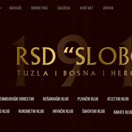
»
NAVIJAČI
MARKETING
GALERIJA
KONTAKT
ARHIVA
TAMBURAŠKI ORKESTAR
KOŠARKAŠKI KLUB
PLIVAČKI KLUB
ATLETSKI KLUB
I KLUB
RUKOMETNI KLUB
HRVAČKI KLUB
ŠAHOVSKI KLUB
KARATE KLU