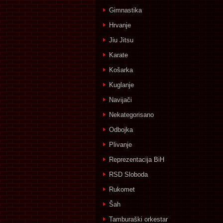
Gimnastika
Hrvanje
Jiu Jitsu
Karate
Košarka
Kuglanje
Navijači
Nekategorisano
Odbojka
Plivanje
Reprezentacija BiH
RSD Sloboda
Rukomet
Šah
Tamburaški orkestar