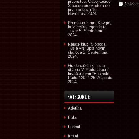
prvenstvu: Odbojkašice
fk slobo
Slobode preokretom do
prvih bodova
16.
Novembra 2024.
Preminuo Ismet Kavgić,
bokserska legenda iz
Tuzle
5. Septembra
2024.
Karate klub ˝Sloboda˝
Tuzla vrši upis novih
članova
2. Septembra
2024.
Gradonačelnik Tuzle
otvorio V Međunarodni
hrvački turnir “Husinski
Rudar” 2024
25. Augusta
2024.
KATEGORIJE
Atletika
Boks
Fudbal
futsal