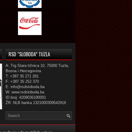
RSD “SLOBODA” TUZLA
A: Trg Stara tržnica 10, 75000 Tuzla,
Bosna i Hercegovina
T: +387 35 271 281
F: +387 35 252 370
E: info@rsdsloboda.ba
W: www.rsdsloboda.ba
ID broj: 4209036190001
ŽR: NLB banka 1321000309542916