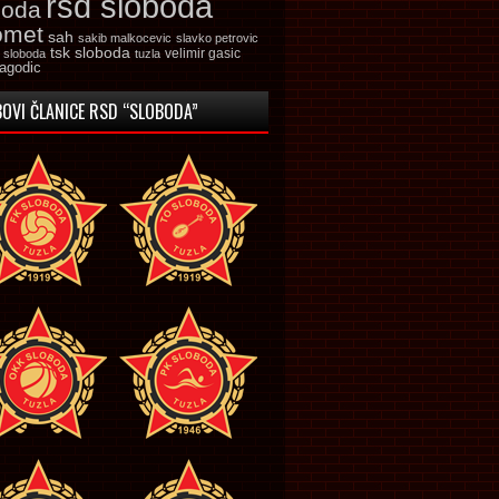
rsd sloboda
boda
omet
sah
sakib malkocevic
slavko petrovic
tsk sloboda
velimir gasic
k sloboda
tuzla
jagodic
OVI ČLANICE RSD “SLOBODA”