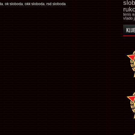
slo
da
,
ok sloboda
,
okk sloboda
,
rsd sloboda
ruk
tenis
t
vlado 
KLUB