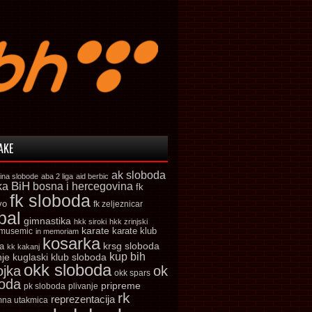
AKE
ak sloboda
ina slobode
aba 2 liga
aid berbic
ka
BiH
bosna i hercegovina
fk
fk sloboda
vo
fk zeljeznicar
bal
gimnastika
hkk siroki
hkk zrinjski
karate
karate klub
 musemic
in memoriam
kosarka
krsg sloboda
a
kk kakanj
kup bih
kuglaski klub sloboda
nje
okk sloboda
ojka
ok
okk spars
boda
pripreme
pk sloboda
plivanje
rk
reprezentacija
mna utakmica