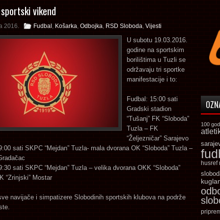
 sportski vikend
a 2016.
Fudbal
,
Košarka
,
Odbojka
,
RSD Sloboda
,
Vijesti
U subotu 19.03.2016.
godine na sportskim
borilištima u Tuzli se
održavaju tri sportke
manifestacije i to:
Fudbal: 15:00 sati
OZN
Gradski stadion
“Tušanj” FK “Sloboda”
100 god
Tuzla – FK
atleti
“Željezničar” Sarajevo
saraje
9:00 sati SKPC “Mejdan” Tuzla- mala dvorana OK “Sloboda” Tuzla –
fud
Gradačac
husref
9:30 sati SKPC “Mejdan” Tuzla – velika dvorana OKK “Sloboda”
slobod
 “Zrinjski” Mostar
kugla
odb
e navijače i simpatizere Slobodinih sportskih klubova na podrže
slo
ste.
pripre