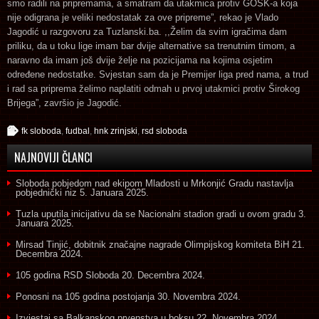
smo radili na pripremama, a smatram da utakmica protiv GOŠK-a koja
nije odigrana je veliki nedostatak za ove pripreme”, rekao je Vlado
Jagodić u razgovoru za Tuzlanski.ba. ,,Želim da svim igračima dam
priliku, da u toku lige imam bar dvije alternative sa trenutnim timom, a
naravno da imam još dvije želje na pozicijama na kojima osjetim
određene nedostatke. Svjestan sam da je Premijer liga pred nama, a trud
i rad sa priprema želimo naplatiti odmah u prvoj utakmici protiv Širokog
Brijega”, završio je Jagodić.
fk sloboda
,
fudbal
,
hnk zrinjski
,
rsd sloboda
NAJNOVIJI ČLANCI
Sloboda pobjedom nad ekipom Mladosti u Mrkonjić Gradu nastavlja
pobjednički niz
5. Januara 2025.
Tuzla uputila inicijativu da se Nacionalni stadion gradi u ovom gradu
3.
Januara 2025.
Mirsad Tinjić, dobitnik značajne nagrade Olimpijskog komiteta BiH
21.
Decembra 2024.
105 godina RSD Sloboda
20. Decembra 2024.
Ponosni na 105 godina postojanja
30. Novembra 2024.
Izvjestaj sa Balkanskog prvenstva u boksu
22. Novembra 2024.