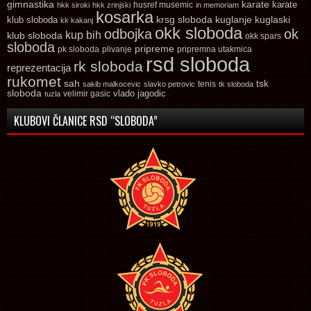
gimnastika
karate
karate
husref musemic
hkk siroki
hkk zrinjski
in memoriam
kosarka
krsg sloboda
kuglaski
klub sloboda
kuglanje
kk kakanj
okk sloboda
odbojka
ok
kup bih
klub sloboda
okk spars
sloboda
pripreme
pk sloboda
plivanje
pripremna utakmica
rsd sloboda
rk sloboda
reprezentacija
rukomet
tsk
sah
sakib malkocevic
slavko petrovic
tenis
tk sloboda
sloboda
vlado jagodic
velimir gasic
tuzla
KLUBOVI ČLANICE RSD “SLOBODA”