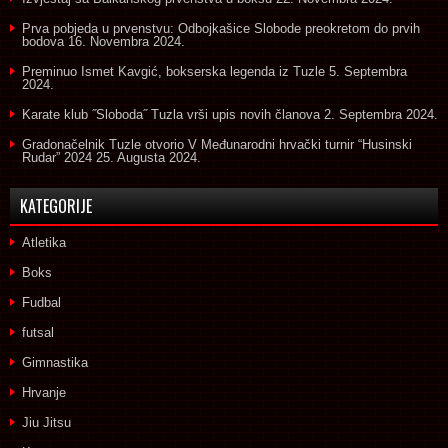
Prva pobjeda u prvenstvu: Odbojkašice Slobode preokretom do prvih
bodova
16. Novembra 2024.
Preminuo Ismet Kavgić, bokserska legenda iz Tuzle
5. Septembra
2024.
Karate klub ˝Sloboda˝ Tuzla vrši upis novih članova
2. Septembra 2024.
Gradonačelnik Tuzle otvorio V Međunarodni hrvački turnir “Husinski
Rudar” 2024
25. Augusta 2024.
KATEGORIJE
Atletika
Boks
Fudbal
futsal
Gimnastika
Hrvanje
Jiu Jitsu