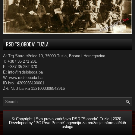
RSD “SLOBODA” TUZLA
A: Trg Stara tržnica 10, 75000 Tuzla, Bosna i Hercegovina
T: +387 35 271 281
F: +387 35 252 370
E: info@rsdsloboda.ba
W: www.rsdsloboda.ba
ID broj: 4209036190001
ŽR: NLB banka 1321000309542916
© Copyright | Sva prava zadržava RSD "Sloboda" Tuzla | 2020 |
Developed by
"PC Prva Pomoć" agencija za pružanje informatičkih
usluga