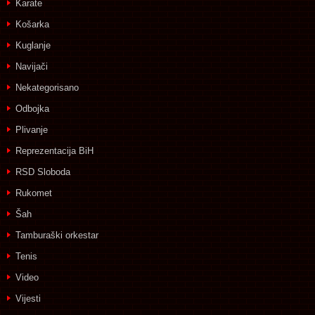
Karate
Košarka
Kuglanje
Navijači
Nekategorisano
Odbojka
Plivanje
Reprezentacija BiH
RSD Sloboda
Rukomet
Šah
Tamburaški orkestar
Tenis
Video
Vijesti