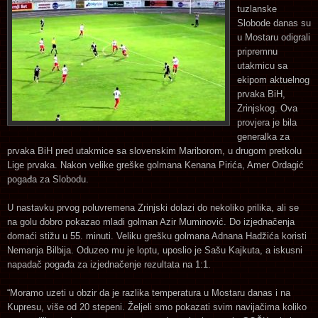
tuzlanske
Slobode danas su
u Mostaru odigrali
pripremnu
utakmicu sa
ekipom aktuelnog
prvaka BiH,
Zrinjskog. Ova
provjera je bila
generalka za
prvaka BiH pred utakmice sa slovenskim Mariborom, u drugom pretkolu
Lige prvaka. Nakon velike greške golmana Kenana Pirića, Amer Ordagić
pogađa za Slobodu.
U nastavku prvog poluvremena Zrinjski dolazi do nekoliko prilika, ali se
na golu dobro pokazao mladi golman Azir Muminović. Do izjednačenja
domaći stižu u 55. minuti. Veliku grešku golmana Adnana Hadžića koristi
Nemanja Bilbija. Oduzeo mu je loptu, uposlio je Sašu Kajkuta, a iskusni
napadač pogađa za izjednačenje rezultata na 1:1.
“Moramo uzeti u obzir da je razlika temperatura u Mostaru danas i na
Kupresu, više od 20 stepeni. Željeli smo pokazati svim navijačima koliko