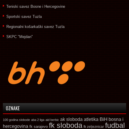
Teniski savez Bosne i Hercegovine
Sportski savez Tuzla
Regionalni košarkaški savez Tuzla
SKPC "Mejdan"
OZNAKE
ak sloboda
atletika
BiH
bosna i
100 godina slobode
aba 2 liga
aid berbic
fk sloboda
fudbal
hercegovina
fk sarajevo
fk zeljeznicar