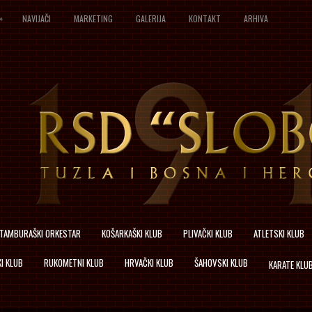
»
NAVIJAČI
MARKETING
GALERIJA
KONTAKT
ARHIVA
TAMBURAŠKI ORKESTAR
KOŠARKAŠKI KLUB
PLIVAČKI KLUB
ATLETSKI KLUB
I KLUB
RUKOMETNI KLUB
HRVAČKI KLUB
ŠAHOVSKI KLUB
KARATE KLU