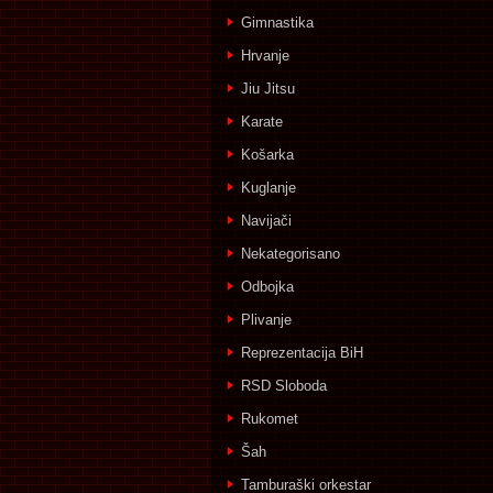
Gimnastika
Hrvanje
Jiu Jitsu
Karate
Košarka
Kuglanje
Navijači
Nekategorisano
Odbojka
Plivanje
Reprezentacija BiH
RSD Sloboda
Rukomet
Šah
Tamburaški orkestar