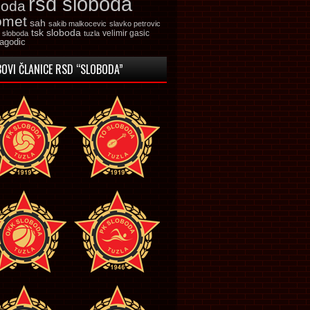
rsd sloboda
boda
omet
sah
sakib malkocevic
slavko petrovic
tsk sloboda
velimir gasic
k sloboda
tuzla
jagodic
OVI ČLANICE RSD “SLOBODA”