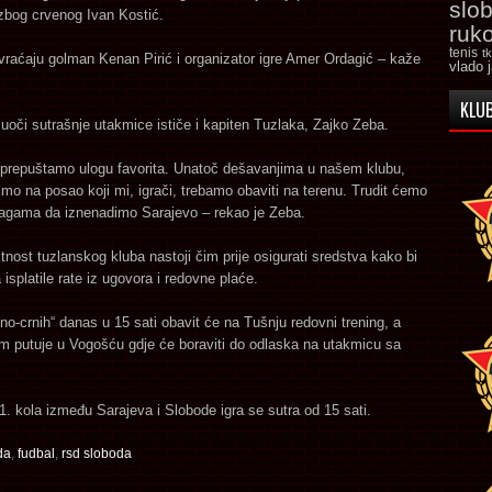
slo
zbog crvenog Ivan Kostić.
ruk
tenis
t
vraćaju golman Kenan Pirić i organizator igre Amer Ordagić – kaže
vlado 
KLUB
oči sutrašnje utakmice ističe i kapiten Tuzlaka, Zajko Zeba.
 prepuštamo ulogu favorita. Unatoč dešavanjima u našem klubu,
smo na posao koji mi, igrači, trebamo obaviti na terenu. Trudit ćemo
agama da iznenadimo Sarajevo – rekao je Zeba.
tnost tuzlanskog kluba nastoji čim prije osigurati sredstva kako bi
 isplatile rate iz ugovora i redovne plaće.
no-crnih“ danas u 15 sati obavit će na Tušnju redovni trening, a
m putuje u Vogošću gdje će boraviti do odlaska na utakmicu sa
. kola između Sarajeva i Slobode igra se sutra od 15 sati.
da
,
fudbal
,
rsd sloboda