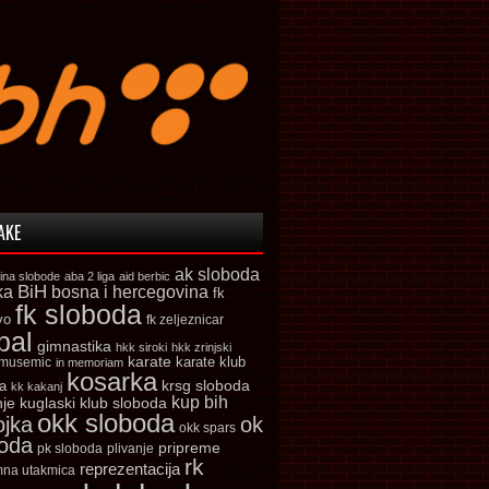
AKE
ak sloboda
ina slobode
aba 2 liga
aid berbic
ka
BiH
bosna i hercegovina
fk
fk sloboda
vo
fk zeljeznicar
bal
gimnastika
hkk siroki
hkk zrinjski
karate
karate klub
 musemic
in memoriam
kosarka
krsg sloboda
a
kk kakanj
kup bih
kuglaski klub sloboda
nje
okk sloboda
ojka
ok
okk spars
boda
pripreme
pk sloboda
plivanje
rk
reprezentacija
mna utakmica