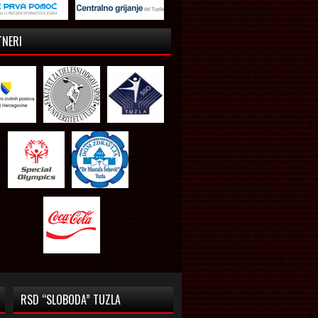
TNERI
RSD “SLOBODA” TUZLA