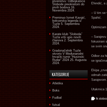
prvenstvu: Odbojkašice
Efendić, a 
Slobode preokretom do
prvih bodova
16.
Novembra 2024.
– U tim se 
Preminuo Ismet Kavgić,
Spahić.
bokserska legenda iz
Tuzle
5. Septembra
2024.
Optimizam u
Karate klub ˝Sloboda˝
– Sarajevu
Tuzla vrši upis novih
članova
2. Septembra
fokusirani 
2024.
se svim sn
Gradonačelnik Tuzle
otvorio V Međunarodni
Odbor za hi
hrvački turnir “Husinski
Rudar” 2024
25. Augusta
se igračima
2024.
Ekipa „crve
KATEGORIJE
odmah zati
Sarajevom.
Atletika
Utakmica 11
Boks
Fudbal
fk slobo
futsal