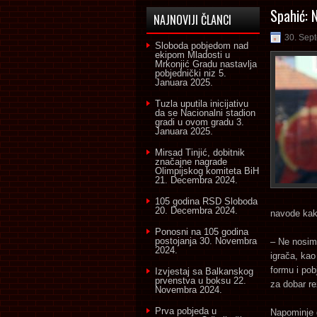
Spahić: 
NAJNOVIJI ČLANCI
30. Sep
Sloboda pobjedom nad
ekipom Mladosti u
Mrkonjić Gradu nastavlja
pobjednički niz
5.
Januara 2025.
Tuzla uputila inicijativu
da se Nacionalni stadion
gradi u ovom gradu
3.
Januara 2025.
Mirsad Tinjić, dobitnik
značajne nagrade
Olimpijskog komiteta BiH
21. Decembra 2024.
105 godina RSD Sloboda
20. Decembra 2024.
navode kako
Ponosni na 105 godina
postojanja
30. Novembra
– Ne nosimo
2024.
igrača, kao
formu i pob
Izvjestaj sa Balkanskog
prvenstva u boksu
22.
za dobar re
Novembra 2024.
Prva pobjeda u
Napominje d