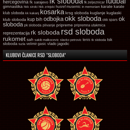
fk sloboda
fudbal
hercegovina
fk sarajevo
fk zeljeznicar
gimnastika
karate
karate
husref musemic
hkk siroki
hkk zrinjski
in memoriam
kosarka
krsg sloboda
kuglaski
klub sloboda
kuglanje
kk kakanj
okk sloboda
odbojka
ok
kup bih
klub sloboda
okk spars
sloboda
pripreme
pk sloboda
plivanje
pripremna utakmica
rsd sloboda
rk sloboda
reprezentacija
rukomet
tsk
sah
sakib malkocevic
slavko petrovic
tenis
tk sloboda
sloboda
vlado jagodic
velimir gasic
tuzla
KLUBOVI ČLANICE RSD “SLOBODA”