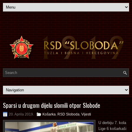
Sparsi u drugom dijelu slomili otpor Slobode
20. Aprila 2019.
Košarka
,
RSD Sloboda
,
Vijesti
U derbiju 7. kola
Lige 6 košarkaši