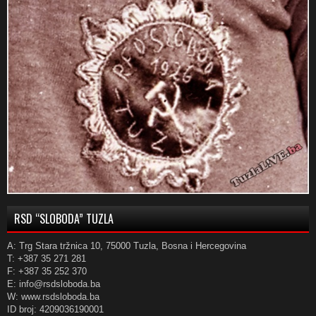
RSD “SLOBODA” TUZLA
A: Trg Stara tržnica 10, 75000 Tuzla, Bosna i Hercegovina
T: +387 35 271 281
F: +387 35 252 370
E: info@rsdsloboda.ba
W: www.rsdsloboda.ba
ID broj: 4209036190001