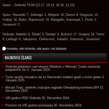
Spars – Sloboda 78:69 (12:17, 19:13, 26:16, 21:23)
Spars: Hasandić 7, Zahiragić 2, Albijanić 10, Durmo 4, Glogovac 13,
Vrabac 16, Bašić, Bajramović 15, Manjgafić, Kamenjaš 7, Protić 2,
Jovanović 2.
Sloboda: Naletilić 9, Šibalić 6, Dedajić 3, Božović 17, Gregory 19, Tomić
9, Latifagić 6, Jakupović, Čerkezović, Subašić, Islamović, Jovanović.
kosarka
,
okk sloboda
,
okk spars
,
rsd sloboda
NAJNOVIJI ČLANCI
Sloboda pobjedom nad ekipom Mladosti u Mrkonjić Gradu nastavlja
pobjednički niz
5. Januara 2025.
Tuzla uputila inicijativu da se Nacionalni stadion gradi u ovom gradu
3.
Januara 2025.
Mirsad Tinjić, dobitnik značajne nagrade Olimpijskog komiteta BiH
21.
Decembra 2024.
105 godina RSD Sloboda
20. Decembra 2024.
Ponosni na 105 godina postojanja
30. Novembra 2024.