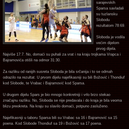
sarajevskih
Sparsa savladali
su tuzlansku
Slobodu
rezultatom 78:69.
Sloboda je vodila
većim dijelom
prvog dijela.
Najviše 17:7. No, domaći su puhali za vrat i na kraju trojkama Vrapca i
Bajramovića otišli na odmor 31:30.
Za razliku od ranijih susreta Sloboda je bila srčanija i to se odmah
odrazilo na rezultat. U prvom dijelu najefikasniji su bili Božović i Thondiuf
kod Slobode, te Vrabac i Bajramović kod Sparsa.
U drugom dijelu Spars je bio mnogo konkretniji i vrlo brzo stekao
značajnu razliku. No, Sloboda se nije predavala i do kraja je bila veoma
blizu preokreta. Na kraju su slavilo domaći, potpuno zasluženo.
Najefikasniji u taboru Sparsa bili su Vrabac sa 16 i Bajramović sa 15
poena. Kod Slobode Thondiuf sa 19 i Božović sa 17 poena.