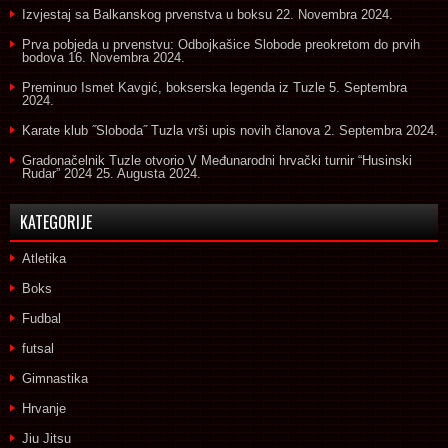
Izvjestaj sa Balkanskog prvenstva u boksu
22. Novembra 2024.
Prva pobjeda u prvenstvu: Odbojkašice Slobode preokretom do prvih
bodova
16. Novembra 2024.
Preminuo Ismet Kavgić, bokserska legenda iz Tuzle
5. Septembra
2024.
Karate klub ˝Sloboda˝ Tuzla vrši upis novih članova
2. Septembra 2024.
Gradonačelnik Tuzle otvorio V Međunarodni hrvački turnir “Husinski
Rudar” 2024
25. Augusta 2024.
KATEGORIJE
Atletika
Boks
Fudbal
futsal
Gimnastika
Hrvanje
Jiu Jitsu