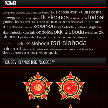
OZNAKE
ak sloboda
atletika
BiH
bosna i
100 godina slobode
aba 2 liga
aid berbic
fk sloboda
fudbal
hercegovina
fk sarajevo
fk zeljeznicar
gimnastika
karate
karate
husref musemic
hkk siroki
hkk zrinjski
in memoriam
kosarka
krsg sloboda
kuglaski
klub sloboda
kuglanje
kk kakanj
okk sloboda
odbojka
ok
kup bih
klub sloboda
okk spars
sloboda
pripreme
pk sloboda
plivanje
pripremna utakmica
rsd sloboda
rk sloboda
reprezentacija
rukomet
tsk
sah
sakib malkocevic
slavko petrovic
tenis
tk sloboda
sloboda
vlado jagodic
velimir gasic
tuzla
KLUBOVI ČLANICE RSD “SLOBODA”