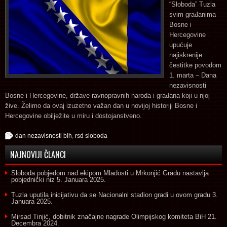
“Sloboda” Tuzla
svim građanima
Bosne i
Hercegovine
upućuje
najiskrenije
čestitke povodom
1. marta – Dana
nezavisnosti
Bosne i Hercegovine, države ravnopravnih naroda i građana koji u njoj
žive. Želimo da ovaj izuzetno važan dan u novijoj historiji Bosne i
Hercegovine obilježite u miru i dostojanstveno.
dan nezavisnosti bih
,
rsd sloboda
NAJNOVIJI ČLANCI
Sloboda pobjedom nad ekipom Mladosti u Mrkonjić Gradu nastavlja
pobjednički niz
5. Januara 2025.
Tuzla uputila inicijativu da se Nacionalni stadion gradi u ovom gradu
3.
Januara 2025.
Mirsad Tinjić, dobitnik značajne nagrade Olimpijskog komiteta BiH
21.
Decembra 2024.