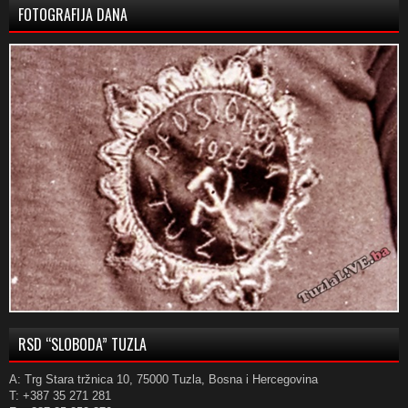
FOTOGRAFIJA DANA
RSD “SLOBODA” TUZLA
A: Trg Stara tržnica 10, 75000 Tuzla, Bosna i Hercegovina
T: +387 35 271 281