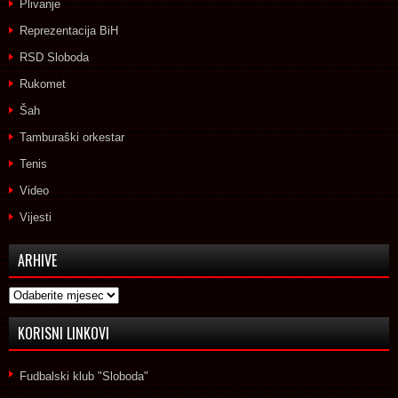
Plivanje
Reprezentacija BiH
RSD Sloboda
Rukomet
Šah
Tamburaški orkestar
Tenis
Video
Vijesti
ARHIVE
Arhive
KORISNI LINKOVI
Fudbalski klub "Sloboda"