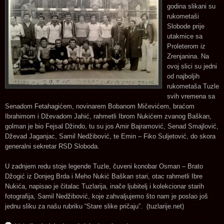
godina slikani su
rukometaši
Slobode prije
utakmice sa
Proleterom iz
Zrenjanina. Na
ovoj slici su jedni
od najboljih
rukometaša Tuzle
svih vremena sa
Senadom Fetahagićem, novinarem Bobanom Mičevićem, braćom
Ibrahimom i Dževadom Jahić, rahmetli Ibrom Nukićem zvanog Baškan,
golman je bio Fejsal Džindo, tu su jos Amir Bajramović, Senad Smajlović,
Dževad Jaganjac, Samil Nedžibović, te Emin – Fiko Suljetović, do skora
generalni sekretar RSD Sloboda.
U zadnjem redu stoje legende Tuzle, čuveni konobar Osman – Brato
Džogić iz Donjeg Brda i Meho Nukić Baškan stari, otac rahmetli Ibre
Nukića, napisao je čitalac Tuzlarija, inače ljubitelj i kolekcionar starih
fotografija, Samil Nedžibović, koje zahvaljujemo što nam je poslao još
jednu sliku za našu rubriku “Stare slike pričaju”. (tuzlarije.net)