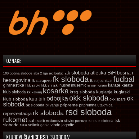
OZNAKE
ak sloboda
atletika
BiH
bosna i
100 godina slobode
aba 2 liga
aid berbic
fk sloboda
fudbal
hercegovina
fk sarajevo
fk zeljeznicar
gimnastika
karate
karate
husref musemic
hkk siroki
hkk zrinjski
in memoriam
kosarka
krsg sloboda
kuglaski
klub sloboda
kuglanje
kk kakanj
okk sloboda
odbojka
ok
kup bih
klub sloboda
okk spars
sloboda
pripreme
pk sloboda
plivanje
pripremna utakmica
rsd sloboda
rk sloboda
reprezentacija
rukomet
tsk
sah
sakib malkocevic
slavko petrovic
tenis
tk sloboda
sloboda
vlado jagodic
velimir gasic
tuzla
KLUBOVI ČLANICE RSD “SLOBODA”