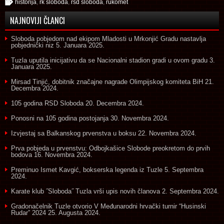
historija
,
rk sloboda
,
rsd sloboda
,
rukomet
NAJNOVIJI ČLANCI
Sloboda pobjedom nad ekipom Mladosti u Mrkonjić Gradu nastavlja
pobjednički niz
5. Januara 2025.
Tuzla uputila inicijativu da se Nacionalni stadion gradi u ovom gradu
3.
Januara 2025.
Mirsad Tinjić, dobitnik značajne nagrade Olimpijskog komiteta BiH
21.
Decembra 2024.
105 godina RSD Sloboda
20. Decembra 2024.
Ponosni na 105 godina postojanja
30. Novembra 2024.
Izvjestaj sa Balkanskog prvenstva u boksu
22. Novembra 2024.
Prva pobjeda u prvenstvu: Odbojkašice Slobode preokretom do prvih
bodova
16. Novembra 2024.
Preminuo Ismet Kavgić, bokserska legenda iz Tuzle
5. Septembra
2024.
Karate klub ˝Sloboda˝ Tuzla vrši upis novih članova
2. Septembra 2024.
Gradonačelnik Tuzle otvorio V Međunarodni hrvački turnir “Husinski
Rudar” 2024
25. Augusta 2024.