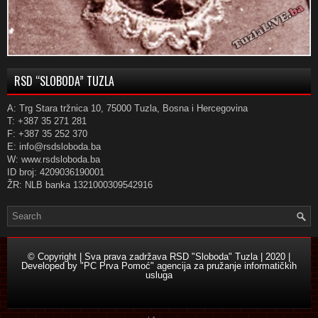
RSD “SLOBODA” TUZLA
A: Trg Stara tržnica 10, 75000 Tuzla, Bosna i Hercegovina
T: +387 35 271 281
F: +387 35 252 370
E: info@rsdsloboda.ba
W: www.rsdsloboda.ba
ID broj: 4209036190001
ŽR: NLB banka 1321000309542916
© Copyright | Sva prava zadržava RSD "Sloboda" Tuzla | 2020 |
Developed by
"PC Prva Pomoć" agencija za pružanje informatičkih
usluga