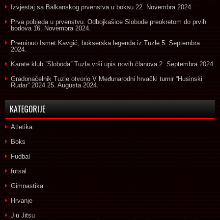
Izvjestaj sa Balkanskog prvenstva u boksu
22. Novembra 2024.
Prva pobjeda u prvenstvu: Odbojkašice Slobode preokretom do prvih
bodova
16. Novembra 2024.
Preminuo Ismet Kavgić, bokserska legenda iz Tuzle
5. Septembra
2024.
Karate klub ˝Sloboda˝ Tuzla vrši upis novih članova
2. Septembra 2024.
Gradonačelnik Tuzle otvorio V Međunarodni hrvački turnir “Husinski
Rudar” 2024
25. Augusta 2024.
KATEGORIJE
Atletika
Boks
Fudbal
futsal
Gimnastika
Hrvanje
Jiu Jitsu