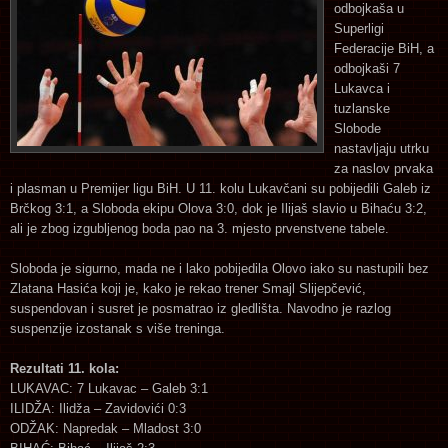
odbojkaša u
Superligi
Federacije BiH, a
odbojkaši 7
Lukavca i
tuzlanske
Slobode
nastavljaju utrku
za naslov prvaka
i plasman u Premijer ligu BiH. U 11. kolu Lukavčani su pobijedili Galeb iz
Brčkog 3:1, a Sloboda ekipu Olova 3:0, dok je Ilijaš slavio u Bihaću 3:2,
ali je zbog izgubljenog boda pao na 3. mjesto prvenstvene tabele.
Sloboda je sigurno, mada ne i lako pobijedila Olovo iako su nastupili bez
Zlatana Hasića koji je, kako je rekao trener Smajl Slijepčević,
suspendovan i susret je posmatrao iz gledlišta. Navodno je razlog
suspenzije izostanak s više treninga.
Rezultati 11. kola:
LUKAVAC: 7 Lukavac – Galeb 3:1
ILIDŽA: Ilidža – Zavidovići 0:3
ODŽAK: Napredak – Mladost 3:0