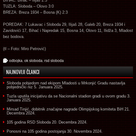
BIHAĆ: Bihać – Ilijaš 2:3
TUZLA: Sloboda – Olovo 3:0
BREZA: Breza 1934 – Bosna (K) 2:3
POREDAK: 7 Lukavac i Sloboda 29, Ilijaš 28, Galeb 20, Breza 1934 i
Zavidovići 17, Bihać i Napredak 15, Bosna 14, Olovo 11, Ilidža 3, Mladost
bez bodova.
(tl – Foto: Miro Petrović)
odbojka
,
ok sloboda
,
rsd sloboda
NAJNOVIJI ČLANCI
Sloboda pobjedom nad ekipom Mladosti u Mrkonjić Gradu nastavlja
pobjednički niz
5. Januara 2025.
Tuzla uputila inicijativu da se Nacionalni stadion gradi u ovom gradu
3.
Januara 2025.
Mirsad Tinjić, dobitnik značajne nagrade Olimpijskog komiteta BiH
21.
Decembra 2024.
105 godina RSD Sloboda
20. Decembra 2024.
Ponosni na 105 godina postojanja
30. Novembra 2024.