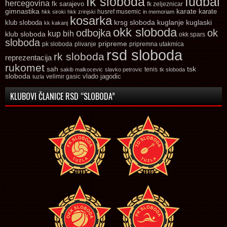
fk sloboda
fudbal
hercegovina
fk sarajevo
fk zeljeznicar
gimnastika
karate
karate
husref musemic
hkk siroki
hkk zrinjski
in memoriam
kosarka
krsg sloboda
kuglaski
klub sloboda
kuglanje
kk kakanj
okk sloboda
odbojka
ok
kup bih
klub sloboda
okk spars
sloboda
pripreme
pk sloboda
plivanje
pripremna utakmica
rsd sloboda
rk sloboda
reprezentacija
rukomet
tsk
sah
sakib malkocevic
slavko petrovic
tenis
tk sloboda
sloboda
vlado jagodic
velimir gasic
tuzla
KLUBOVI ČLANICE RSD “SLOBODA”