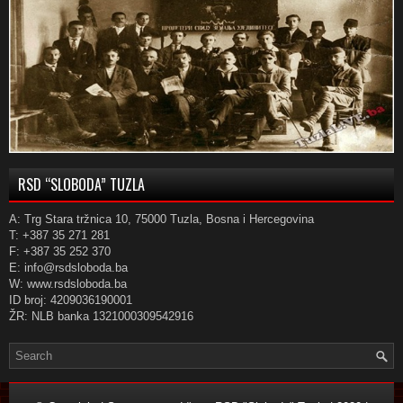
RSD “SLOBODA” TUZLA
A: Trg Stara tržnica 10, 75000 Tuzla, Bosna i Hercegovina
T: +387 35 271 281
F: +387 35 252 370
E: info@rsdsloboda.ba
W: www.rsdsloboda.ba
ID broj: 4209036190001
ŽR: NLB banka 1321000309542916