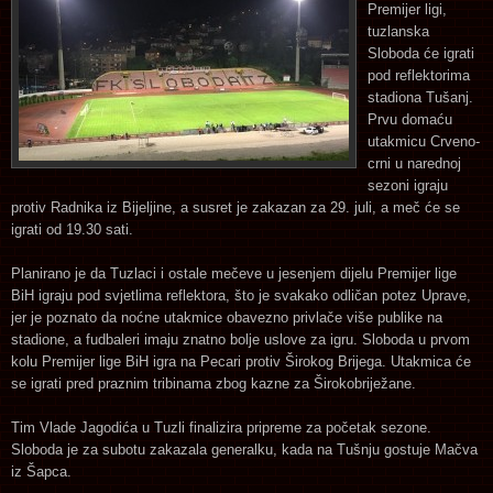
Premijer ligi,
tuzlanska
Sloboda će igrati
pod reflektorima
stadiona Tušanj.
Prvu domaću
utakmicu Crveno-
crni u narednoj
sezoni igraju
protiv Radnika iz Bijeljine, a susret je zakazan za 29. juli, a meč će se
igrati od 19.30 sati.
Planirano je da Tuzlaci i ostale mečeve u jesenjem dijelu Premijer lige
BiH igraju pod svjetlima reflektora, što je svakako odličan potez Uprave,
jer je poznato da noćne utakmice obavezno privlače više publike na
stadione, a fudbaleri imaju znatno bolje uslove za igru. Sloboda u prvom
kolu Premijer lige BiH igra na Pecari protiv Širokog Brijega. Utakmica će
se igrati pred praznim tribinama zbog kazne za Širokobriježane.
Tim Vlade Jagodića u Tuzli finalizira pripreme za početak sezone.
Sloboda je za subotu zakazala generalku, kada na Tušnju gostuje Mačva
iz Šapca.