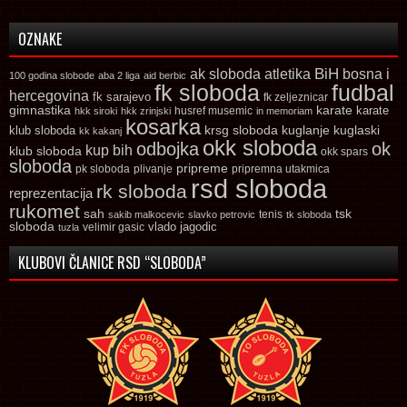
OZNAKE
ak sloboda
atletika
BiH
bosna i
100 godina slobode
aba 2 liga
aid berbic
fk sloboda
fudbal
hercegovina
fk sarajevo
fk zeljeznicar
gimnastika
karate
karate
husref musemic
hkk siroki
hkk zrinjski
in memoriam
kosarka
krsg sloboda
kuglaski
klub sloboda
kuglanje
kk kakanj
okk sloboda
odbojka
ok
kup bih
klub sloboda
okk spars
sloboda
pripreme
pk sloboda
plivanje
pripremna utakmica
rsd sloboda
rk sloboda
reprezentacija
rukomet
tsk
sah
sakib malkocevic
slavko petrovic
tenis
tk sloboda
sloboda
vlado jagodic
velimir gasic
tuzla
KLUBOVI ČLANICE RSD “SLOBODA”