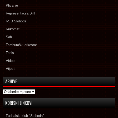
Plivanje
Reprezentacija BiH
RSD Sloboda
Rukomet
Šah
Tamburaški orkestar
Tenis
Video
Vijesti
ARHIVE
Arhive
KORISNI LINKOVI
Fudbalski klub "Sloboda"