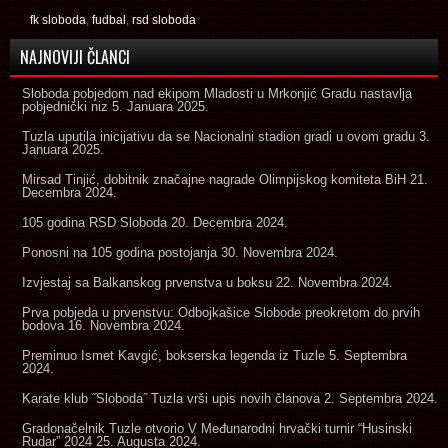
fk sloboda
,
fudbal
,
rsd sloboda
NAJNOVIJI ČLANCI
Sloboda pobjedom nad ekipom Mladosti u Mrkonjić Gradu nastavlja
pobjednički niz
5. Januara 2025.
Tuzla uputila inicijativu da se Nacionalni stadion gradi u ovom gradu
3.
Januara 2025.
Mirsad Tinjić, dobitnik značajne nagrade Olimpijskog komiteta BiH
21.
Decembra 2024.
105 godina RSD Sloboda
20. Decembra 2024.
Ponosni na 105 godina postojanja
30. Novembra 2024.
Izvjestaj sa Balkanskog prvenstva u boksu
22. Novembra 2024.
Prva pobjeda u prvenstvu: Odbojkašice Slobode preokretom do prvih
bodova
16. Novembra 2024.
Preminuo Ismet Kavgić, bokserska legenda iz Tuzle
5. Septembra
2024.
Karate klub ˝Sloboda˝ Tuzla vrši upis novih članova
2. Septembra 2024.
Gradonačelnik Tuzle otvorio V Međunarodni hrvački turnir “Husinski
Rudar” 2024
25. Augusta 2024.