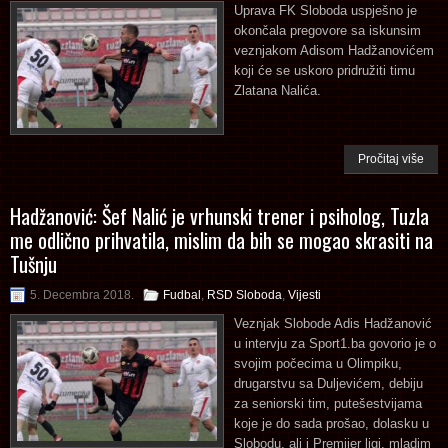
Uprava FK Sloboda uspješno je
okončala pregovore sa iskunsim
veznjakom Adisom Hadžanovićem
koji će se uskoro pridružiti timu
Zlatana Nalića.
Pročitaj više
Hadžanović: Šef Nalić je vrhunski trener i psiholog, Tuzla
me odlično prihvatila, mislim da bih se mogao skrasiti na
Tušnju
5. Decembra 2018.
Fudbal
,
RSD Sloboda
,
Vijesti
Veznjak Slobode Adis Hadžanović
u intervju za Sport1.ba govorio je o
svojim počecima u Olimpiku,
drugarstvu sa Duljevićem, debiju
za seniorski tim, putešestvijama
koje je do sada prošao, dolasku u
Slobodu, ali i Premijer ligi, mladim