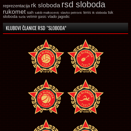
rsd sloboda
rk sloboda
reprezentacija
rukomet
tsk
sah
sakib malkocevic
slavko petrovic
tenis
tk sloboda
sloboda
vlado jagodic
velimir gasic
tuzla
KLUBOVI ČLANICE RSD “SLOBODA”