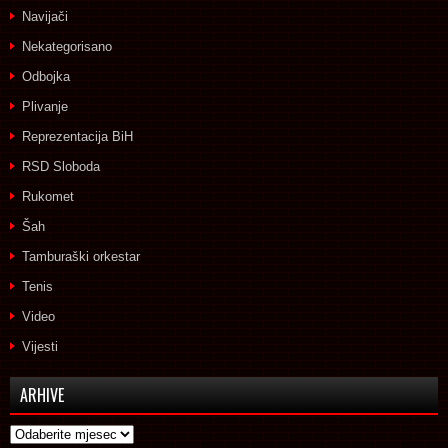
Navijači
Nekategorisano
Odbojka
Plivanje
Reprezentacija BiH
RSD Sloboda
Rukomet
Šah
Tamburaški orkestar
Tenis
Video
Vijesti
ARHIVE
Arhive