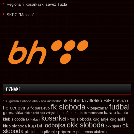
Regionalni košarkaški savez Tuzla
SKPC "Mejdan"
OZNAKE
ak sloboda
atletika
BiH
bosna i
100 godina slobode
aba 2 liga
aid berbic
fk sloboda
fudbal
hercegovina
fk sarajevo
fk zeljeznicar
gimnastika
karate
karate
husref musemic
hkk siroki
hkk zrinjski
in memoriam
kosarka
krsg sloboda
kuglaski
klub sloboda
kuglanje
kk kakanj
okk sloboda
odbojka
ok
kup bih
klub sloboda
okk spars
sloboda
pripreme
pk sloboda
plivanje
pripremna utakmica