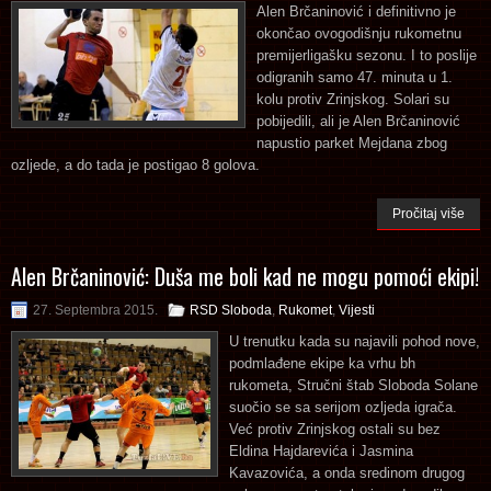
Alen Brčaninović i definitivno je
okončao ovogodišnju rukometnu
premijerligašku sezonu. I to poslije
odigranih samo 47. minuta u 1.
kolu protiv Zrinjskog. Solari su
pobijedili, ali je Alen Brčaninović
napustio parket Mejdana zbog
ozljede, a do tada je postigao 8 golova.
Pročitaj više
Alen Brčaninović: Duša me boli kad ne mogu pomoći ekipi!
27. Septembra 2015.
RSD Sloboda
,
Rukomet
,
Vijesti
U trenutku kada su najavili pohod nove,
podmlađene ekipe ka vrhu bh
rukometa, Stručni štab Sloboda Solane
suočio se sa serijom ozljeda igrača.
Već protiv Zrinjskog ostali su bez
Eldina Hajdarevića i Jasmina
Kavazovića, a onda sredinom drugog