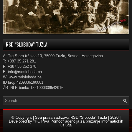
RSD “SLOBODA” TUZLA
A: Trg Stara tržnica 10, 75000 Tuzla, Bosna i Hercegovina
T: +387 35 271 281
F: +387 35 252 370
E: info@rsdsloboda.ba
W: www.rsdsloboda.ba
ID broj: 4209036190001
ŽR: NLB banka 1321000309542916
© Copyright | Sva prava zadržava RSD "Sloboda" Tuzla | 2020 |
Developed by
"PC Prva Pomoć" agencija za pružanje informatičkih
usluga