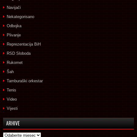
Navijači
Nekategorisano
Odbojka
Plivanje
Reprezentacija BiH
RSD Sloboda
Rukomet
Šah
Tamburaški orkestar
Tenis
Video
Vijesti
ARHIVE
Arhive