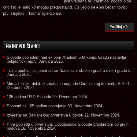
poluvremena te utakmice, dogodilo se
ono što je malo ko mogao pretpostaviti. Ozlijedio se Alen Brčaninović,
prvi strijelac i “kičma” igre Solara.
Pročitaj više
NAJNOVIJI ČLANCI
Sloboda pobjedom nad ekipom Mladosti u Mrkonjić Gradu nastavlja
pobjednički niz
5. Januara 2025.
Tuzla uputila inicijativu da se Nacionalni stadion gradi u ovom gradu
3.
Januara 2025.
Mirsad Tinjić, dobitnik značajne nagrade Olimpijskog komiteta BiH
21.
Decembra 2024.
105 godina RSD Sloboda
20. Decembra 2024.
Ponosni na 105 godina postojanja
30. Novembra 2024.
Izvjestaj sa Balkanskog prvenstva u boksu
22. Novembra 2024.
Prva pobjeda u prvenstvu: Odbojkašice Slobode preokretom do prvih
bodova
16. Novembra 2024.