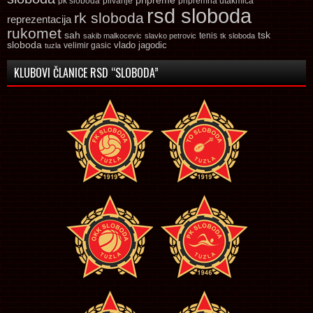
pk sloboda
plivanje
pripremna utakmica
rsd sloboda
rk sloboda
reprezentacija
rukomet
tsk
sah
sakib malkocevic
slavko petrovic
tenis
tk sloboda
sloboda
vlado jagodic
velimir gasic
tuzla
KLUBOVI ČLANICE RSD “SLOBODA”