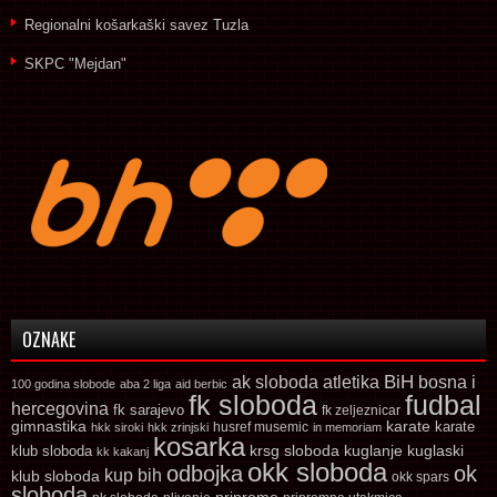
Regionalni košarkaški savez Tuzla
SKPC "Mejdan"
OZNAKE
ak sloboda
atletika
BiH
bosna i
100 godina slobode
aba 2 liga
aid berbic
fk sloboda
fudbal
hercegovina
fk sarajevo
fk zeljeznicar
gimnastika
karate
karate
husref musemic
hkk siroki
hkk zrinjski
in memoriam
kosarka
krsg sloboda
kuglaski
klub sloboda
kuglanje
kk kakanj
okk sloboda
odbojka
ok
kup bih
klub sloboda
okk spars
sloboda
pripreme