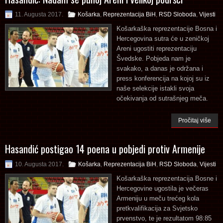
11. Augusta 2017.
Košarka
,
Reprezentacija BiH
,
RSD Sloboda
,
Vijesti
Košarkaška reprezentacije Bosna i
Hercegovina sutra će u zeničkoj
Areni ugostiti reprezentaciju
Švedske. Pobjeda nam je
svakako, a danas je održana i
press konferencija na kojoj su iz
naše selekcije istakli svoja
očekivanja od sutrašnjeg meča.
Pročitaj više
Hasandić postigao 14 poena u pobjedi protiv Armenije
10. Augusta 2017.
Košarka
,
Reprezentacija BiH
,
RSD Sloboda
,
Vijesti
Košarkaška reprezentacija Bosne i
Hercegovine ugostila je večeras
Armeniju u meču trećeg kola
pretkvalifikacija za Svjetsko
prvenstvo, te je rezultatom 98:85