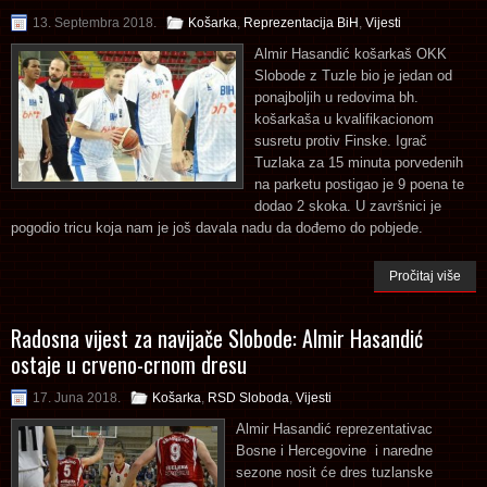
13. Septembra 2018.
Košarka
,
Reprezentacija BiH
,
Vijesti
Almir Hasandić košarkaš OKK
Slobode z Tuzle bio je jedan od
ponajboljih u redovima bh.
košarkaša u kvalifikacionom
susretu protiv Finske. Igrač
Tuzlaka za 15 minuta porvedenih
na parketu postigao je 9 poena te
dodao 2 skoka. U završnici je
pogodio tricu koja nam je još davala nadu da dođemo do pobjede.
Pročitaj više
Radosna vijest za navijače Slobode: Almir Hasandić
ostaje u crveno-crnom dresu
17. Juna 2018.
Košarka
,
RSD Sloboda
,
Vijesti
Almir Hasandić reprezentativac
Bosne i Hercegovine i naredne
sezone nosit će dres tuzlanske