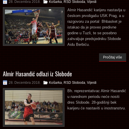
28. Decembra 2018.
Košarka
,
RSD Sloboda
,
Vijesti
Almir Hasandić karijeru nastavlja u
českom prvoligašu USK Prag, a u
razgovoru za portal Bhbasket je
istakao da je proveo predivne
godine u Tuzli, te se posebno
zahvaljuje predsjedniku Slobode
Aidu Berbiću.
Pročitaj više
Almir Hasandić odlazi iz Slobode
28. Decembra 2018.
Košarka
,
RSD Sloboda
,
Vijesti
Bh. reprezentativac Almir Hasandić
u narednom periodu neće nositi
dres Slobode. 28-godišnji bek
karijeru će nastaviti u inostranstvu.