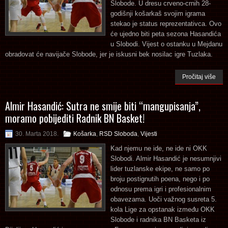
Slobode. U dresu crveno-crnih 28-
godišnji košarkaš svojim igrama
stekao je status reprezentativca. Ovo
će ujedno biti peta sezona Hasandića
u Slobodi. Vijest o ostanku u Mejdanu
obradovat će navijače Slobode, jer je iskusni bek nosilac igre Tuzlaka.
Pročitaj više
Almir Hasandić: Sutra ne smije biti “mangupisanja”,
moramo pobijediti Radnik BN Basket!
30. Marta 2018.
Košarka
,
RSD Sloboda
,
Vijesti
Kad njemu ne ide, ne ide ni OKK
Slobodi. Almir Hasandić je nesumnjivi
lider tuzlanske ekipe, ne samo po
broju postignutih poena, nego i po
odnosu prema igri i profesionalnim
obavezama. Uoči važnog susreta 5.
kola Lige za opstanak između OKK
Slobode i radnika BN Basketa iz