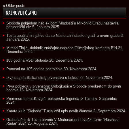
«
Older posts
NAJNOVIJI ČLANCI
Sloboda pobjedom nad ekipom Mladosti u Mrkonjić Gradu nastavlja
pobjednički niz
5. Januara 2025.
Tuzla uputila inicijativu da se Nacionalni stadion gradi u ovom gradu
3.
Januara 2025.
Mirsad Tinjić, dobitnik značajne nagrade Olimpijskog komiteta BiH
21.
Decembra 2024.
105 godina RSD Sloboda
20. Decembra 2024.
Ponosni na 105 godina postojanja
30. Novembra 2024.
Izvjestaj sa Balkanskog prvenstva u boksu
22. Novembra 2024.
Prva pobjeda u prvenstvu: Odbojkašice Slobode preokretom do prvih
bodova
16. Novembra 2024.
Preminuo Ismet Kavgić, bokserska legenda iz Tuzle
5. Septembra
2024.
Karate klub ˝Sloboda˝ Tuzla vrši upis novih članova
2. Septembra 2024.
Gradonačelnik Tuzle otvorio V Međunarodni hrvački turnir “Husinski
Rudar” 2024
25. Augusta 2024.