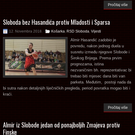
Pročitaj više
Sloboda bez Hasandića protiv Mladosti i Sparsa
12. Novembra 2018.
Košarka
,
RSD Sloboda
,
Vijesti
Almir Hasandić zadobio je
povredu, nakon jednog duela u
susretu između njegove Slobode i
Širokog Brijega. Prema prvim
prognozama, istina
nezvaničnim bh. reprezentativac bi
trebao biti mjesec dana biti van
parketa. Međutim, postoji nada da
bi sutra nakon detaljnijih liječničkih pregleda, period povratka mogao biti i
kraći.
Pročitaj više
Almir iz Slobode jedan od ponajboljih Zmajeva protiv
Finske