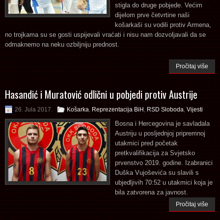
stigla do druge pobjede. Većim
dijelom prve četvrtine naši
košarkaši su vodili protiv Armena,
no trojkama su se gosti uspijevali vraćati i nisu nam dozvoljavali da se
odmaknemo na neku ozbiljniju prednost.
Pročitaj više
Hasandić i Muratović odlični u pobjedi protiv Austrije
26. Jula 2017.
Košarka
,
Reprezentacija BiH
,
RSD Sloboda
,
Vijesti
Bosna i Hercegovina je savladala
Austriju u posljednjoj pripremnoj
utakmici pred početak
pretkvalifikacija za Svjetsko
prvenstvo 2019. godine. Izabranici
Duška Vujoševića su slavili s
ubjedljivih 70:52 u utakmici koja je
bila zatvorena za javnost.
Pročitaj više