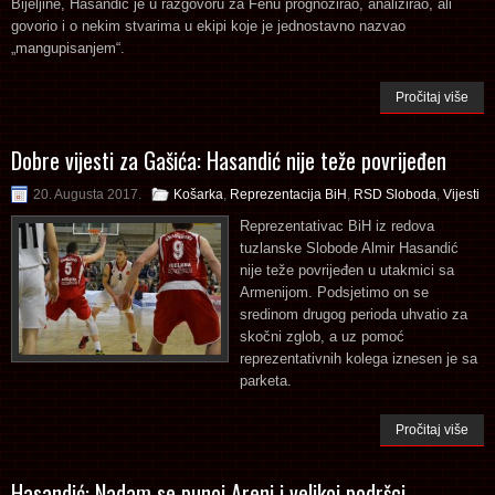
Bijeljine, Hasandić je u razgovoru za Fenu prognozirao, analizirao, ali
govorio i o nekim stvarima u ekipi koje je jednostavno nazvao
„mangupisanjem“.
Pročitaj više
Dobre vijesti za Gašića: Hasandić nije teže povrijeđen
20. Augusta 2017.
Košarka
,
Reprezentacija BiH
,
RSD Sloboda
,
Vijesti
Reprezentativac BiH iz redova
tuzlanske Slobode Almir Hasandić
nije teže povrijeđen u utakmici sa
Armenijom. Podsjetimo on se
sredinom drugog perioda uhvatio za
skočni zglob, a uz pomoć
reprezentativnih kolega iznesen je sa
parketa.
Pročitaj više
Hasandić: Nadam se punoj Areni i velikoj podršci