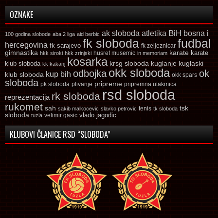
OZNAKE
ak sloboda
atletika
BiH
bosna i
100 godina slobode
aba 2 liga
aid berbic
fk sloboda
fudbal
hercegovina
fk sarajevo
fk zeljeznicar
gimnastika
karate
karate
husref musemic
hkk siroki
hkk zrinjski
in memoriam
kosarka
krsg sloboda
kuglaski
klub sloboda
kuglanje
kk kakanj
okk sloboda
odbojka
ok
kup bih
klub sloboda
okk spars
sloboda
pripreme
pk sloboda
plivanje
pripremna utakmica
rsd sloboda
rk sloboda
reprezentacija
rukomet
tsk
sah
sakib malkocevic
slavko petrovic
tenis
tk sloboda
sloboda
vlado jagodic
velimir gasic
tuzla
KLUBOVI ČLANICE RSD “SLOBODA”