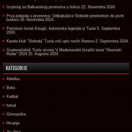
Izvjestaj sa Balkanskog prvenstva u boksu
22. Novembra 2024.
Prva pobjeda u prvenstvu: Odbojkašice Slobode preokretom do prvih
bodova
16. Novembra 2024.
Preminuo Ismet Kavgić, bokserska legenda iz Tuzle
5. Septembra
2024.
Karate klub ˝Sloboda˝ Tuzla vrši upis novih članova
2. Septembra 2024.
Gradonačelnik Tuzle otvorio V Međunarodni hrvački turnir “Husinski
Rudar” 2024
25. Augusta 2024.
KATEGORIJE
Atletika
Boks
Fudbal
futsal
Gimnastika
Hrvanje
Jiu Jitsu