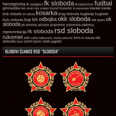
fk sloboda
fudbal
hercegovina
fk sarajevo
fk zeljeznicar
gimnastika
karate
karate
husref musemic
hkk siroki
hkk zrinjski
in memoriam
kosarka
krsg sloboda
kuglaski
klub sloboda
kuglanje
kk kakanj
okk sloboda
odbojka
ok
kup bih
klub sloboda
okk spars
sloboda
pripreme
pk sloboda
plivanje
pripremna utakmica
rsd sloboda
rk sloboda
reprezentacija
rukomet
tsk
sah
sakib malkocevic
slavko petrovic
tenis
tk sloboda
sloboda
vlado jagodic
velimir gasic
tuzla
KLUBOVI ČLANICE RSD “SLOBODA”