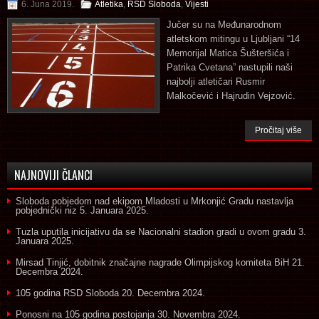
6. Juna 2019.
Atletika
,
RSD Sloboda
,
Vijesti
Jučer su na Međunarodnom
atletskom mitingu u Ljubljani “14
Memorijal Matica Šušteršića i
Patrika Cvetana” nastupili naši
najbolji atletičari Rusmir
Malkočević i Hajrudin Vejzović.
Pročitaj više
NAJNOVIJI ČLANCI
Sloboda pobjedom nad ekipom Mladosti u Mrkonjić Gradu nastavlja
pobjednički niz
5. Januara 2025.
Tuzla uputila inicijativu da se Nacionalni stadion gradi u ovom gradu
3.
Januara 2025.
Mirsad Tinjić, dobitnik značajne nagrade Olimpijskog komiteta BiH
21.
Decembra 2024.
105 godina RSD Sloboda
20. Decembra 2024.
Ponosni na 105 godina postojanja
30. Novembra 2024.