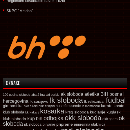
Regionalni košarkaški savez Tuzla
SKPC "Mejdan"
OZNAKE
ak sloboda
atletika
BiH
bosna i
100 godina slobode
aba 2 liga
aid berbic
fk sloboda
fudbal
hercegovina
fk sarajevo
fk zeljeznicar
gimnastika
karate
karate
husref musemic
hkk siroki
hkk zrinjski
in memoriam
kosarka
krsg sloboda
kuglaski
klub sloboda
kuglanje
kk kakanj
okk sloboda
odbojka
ok
kup bih
klub sloboda
okk spars
sloboda
pripreme
pk sloboda
plivanje
pripremna utakmica