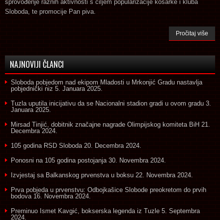
sprovođenje raznih aktivnosti s ciljem popularizacije košarke i kluba
Sloboda, te promocije Pan piva.
Pročitaj više
NAJNOVIJI ČLANCI
Sloboda pobjedom nad ekipom Mladosti u Mrkonjić Gradu nastavlja
pobjednički niz
5. Januara 2025.
Tuzla uputila inicijativu da se Nacionalni stadion gradi u ovom gradu
3.
Januara 2025.
Mirsad Tinjić, dobitnik značajne nagrade Olimpijskog komiteta BiH
21.
Decembra 2024.
105 godina RSD Sloboda
20. Decembra 2024.
Ponosni na 105 godina postojanja
30. Novembra 2024.
Izvjestaj sa Balkanskog prvenstva u boksu
22. Novembra 2024.
Prva pobjeda u prvenstvu: Odbojkašice Slobode preokretom do prvih
bodova
16. Novembra 2024.
Preminuo Ismet Kavgić, bokserska legenda iz Tuzle
5. Septembra
2024.