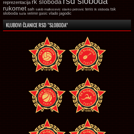
rsd sloboda
rk sloboda
reprezentacija
rukomet
tsk
sah
sakib malkocevic
slavko petrovic
tenis
tk sloboda
sloboda
vlado jagodic
velimir gasic
tuzla
KLUBOVI ČLANICE RSD “SLOBODA”