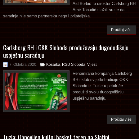
Aid Berbić te direktor Carlsberg BH
Amir Tobudić složili su se da
saradnja nije samo partnerska nego i prijateljska.
Pročitaj više
Carlsberg BH i OKK Sloboda produžavaju dugododišnju
uspješnu saradnju
7. Oktobra 2020.
Košarka
,
RSD Sloboda
,
Vijesti
Renomirana kompanija Carlsberg
BH i klub svijetle tradicije OKK
Sloboda iz Tuzle u petak će
produžiti svoju dugogodišnju
uspješnu saradnju.
Pročitaj više
Tuzla: Obnovljen kultni basket teren na Slatini