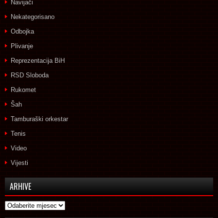
Navijači
Nekategorisano
Odbojka
Plivanje
Reprezentacija BiH
RSD Sloboda
Rukomet
Šah
Tamburaški orkestar
Tenis
Video
Vijesti
ARHIVE
Arhive