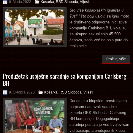
6. Marta 2022.
Košarka
,
RSD Sloboda
,
Vijesti
Što više košarkaških igrališta u
Tuzli i što bolji uslovi za igru!
moto
je društveno odgovorne inicijative
kompanije Carlsberg BH, koja je,
sa ukupno sakupljenih 45.500
čepova, sada već na pola puta do
realizacije.
Pročitaj više
Produžetak uspješne saradnje sa kompanijom Carlsberg
BH
9. Oktobra 2020.
Košarka
,
RSD Sloboda
,
Vijesti
Danas je u klupskim prostorijama
potpisan nastavak saradnje
između OKK Sloboda i Carlsberg
BH kompanije. Dugogodišnja
saradnja postala je već svojevrsan
vid tradicije, a predsjednik kluba