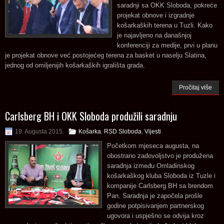
saradnji sa OKK Sloboda, pokreće
projekat obnove i izgradnje
košarkaških terena u Tuzli. Kako
je najavljeno na današnjoj
konferenciji za medije, prvi u planu
je projekat obnove već postojećeg terena za basket u naselju Slatina,
jednog od omiljenijih košarkaških igrališta grada.
Pročitaj više
Carlsberg BH i OKK Sloboda produžili saradnju
19. Augusta 2015.
Košarka
,
RSD Sloboda
,
Vijesti
Početkom mjeseca augusta, na
obostrano zadovoljstvo je produžena
saradnja između Omladinskog
košarkaškog kluba Sloboda iz Tuzle i
kompanije Carlsberg BH sa brendom
Pan. Saradnja je započela prošle
godine potpisivanjem partnerskog
ugovora i uspješno se odvija kroz