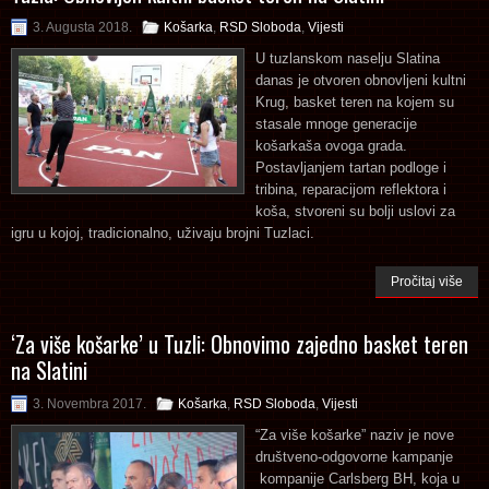
3. Augusta 2018.
Košarka
,
RSD Sloboda
,
Vijesti
U tuzlanskom naselju Slatina
danas je otvoren obnovljeni kultni
Krug, basket teren na kojem su
stasale mnoge generacije
košarkaša ovoga grada.
Postavljanjem tartan podloge i
tribina, reparacijom reflektora i
koša, stvoreni su bolji uslovi za
igru u kojoj, tradicionalno, uživaju brojni Tuzlaci.
Pročitaj više
‘Za više košarke’ u Tuzli: Obnovimo zajedno basket teren
na Slatini
3. Novembra 2017.
Košarka
,
RSD Sloboda
,
Vijesti
“Za više košarke” naziv je nove
društveno-odgovorne kampanje
kompanije Carlsberg BH, koja u