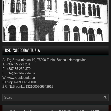
RSD “SLOBODA” TUZLA
A: Trg Stara tržnica 10, 75000 Tuzla, Bosna i Hercegovina
T: +387 35 271 281
F: +387 35 252 370
E: info@rsdsloboda.ba
W: www.rsdsloboda.ba
ID broj: 4209036190001
ŽR: NLB banka 1321000309542916