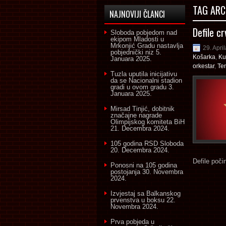
TAG ARC
NAJNOVIJI ČLANCI
Defile c
Sloboda pobjedom nad
ekipom Mladosti u
Mrkonjić Gradu nastavlja
29. Apri
pobjednički niz
5.
Košarka
,
Ku
Januara 2025.
orkestar
,
Te
Tuzla uputila inicijativu
da se Nacionalni stadion
gradi u ovom gradu
3.
Januara 2025.
Mirsad Tinjić, dobitnik
značajne nagrade
Olimpijskog komiteta BiH
21. Decembra 2024.
105 godina RSD Sloboda
20. Decembra 2024.
Defile počin
Ponosni na 105 godina
postojanja
30. Novembra
2024.
Izvjestaj sa Balkanskog
prvenstva u boksu
22.
Novembra 2024.
Prva pobjeda u