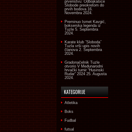
prvenstvu: Odbojkašice
Slobode preokretom do
prvih bodova
16.
Novembra 2024.
Preminuo Ismet Kavgić,
bokserska legenda iz
Tuzle
5. Septembra
2024.
Karate klub ˝Sloboda˝
Tuzla vrši upis novih
članova
2. Septembra
2024.
Gradonačelnik Tuzle
otvorio V Međunarodni
hrvački turnir “Husinski
Rudar” 2024
25. Augusta
2024.
KATEGORIJE
Atletika
Boks
Fudbal
futsal