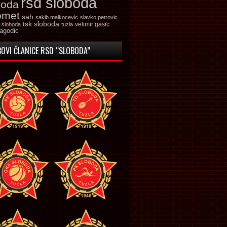
rsd sloboda
boda
omet
sah
sakib malkocevic
slavko petrovic
tsk sloboda
velimir gasic
k sloboda
tuzla
jagodic
OVI ČLANICE RSD “SLOBODA”