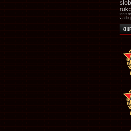
slo
ruk
tenis
t
vlado 
KLUB