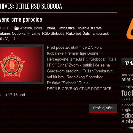
HIVES:
DEFILE RSD SLOBODA
rveno-crne porodice
la 2016.
Atletika
,
Boks
,
Fudbal
,
Gimnastika
,
Hrvanje
,
Karate
,
glanje
,
Odbojka
,
Plivanje
,
RSD Sloboda
,
Rukomet
,
Šah
,
Tamburaški
nis
,
Vijesti
Pred početak utakmice 27. kola
fudbalske Premijer lige Bosne i
Hercegovine između FK “Sloboda” Tuzla
OZN
i FK ” Drina” Zvornik publici će se na
Gradskom stadionu “Tušanj”predstaviti
100 god
svi klubovi Radničkog Sportskog
atleti
Društva “Sloboda” Tuzla.
saraje
DEFILE CRVENO-CRNE PORODICE
fud
je u 17:15 sati.
husref
slobod
Pročitaj više
kugla
odb
slo
pripre