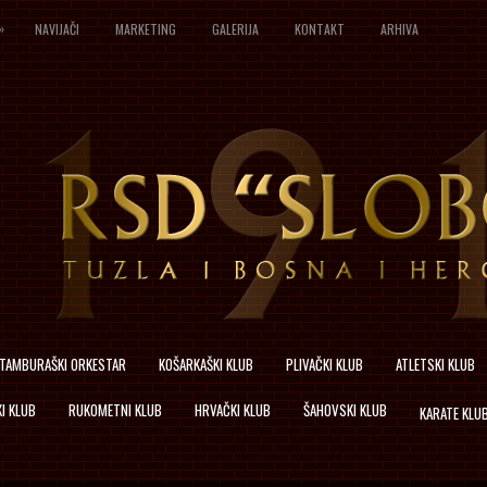
»
NAVIJAČI
MARKETING
GALERIJA
KONTAKT
ARHIVA
TAMBURAŠKI ORKESTAR
KOŠARKAŠKI KLUB
PLIVAČKI KLUB
ATLETSKI KLUB
I KLUB
RUKOMETNI KLUB
HRVAČKI KLUB
ŠAHOVSKI KLUB
KARATE KLU