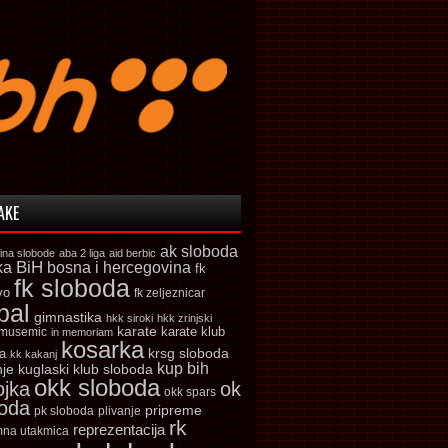
AKE
ak sloboda
ina slobode
aba 2 liga
aid berbic
ka
BiH
bosna i hercegovina
fk
fk sloboda
vo
fk zeljeznicar
bal
gimnastika
hkk siroki
hkk zrinjski
karate
karate klub
 musemic
in memoriam
kosarka
krsg sloboda
a
kk kakanj
kup bih
kuglaski klub sloboda
nje
okk sloboda
ojka
ok
okk spars
boda
pripreme
pk sloboda
plivanje
rk
reprezentacija
mna utakmica