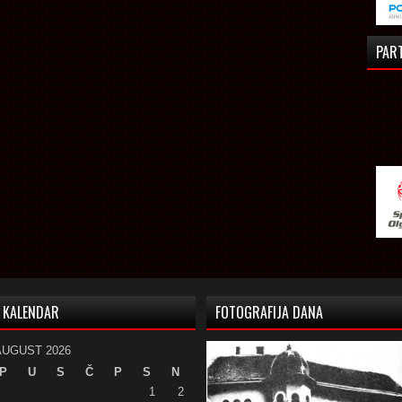
PAR
KALENDAR
FOTOGRAFIJA DANA
AUGUST 2026
P
U
S
Č
P
S
N
1
2