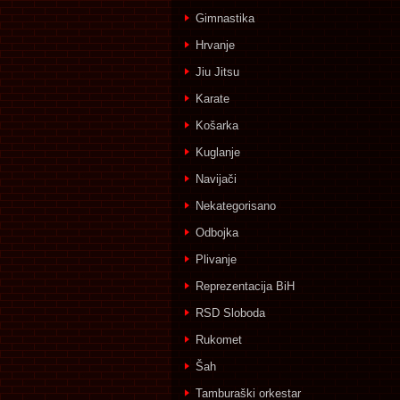
Gimnastika
Hrvanje
Jiu Jitsu
Karate
Košarka
Kuglanje
Navijači
Nekategorisano
Odbojka
Plivanje
Reprezentacija BiH
RSD Sloboda
Rukomet
Šah
Tamburaški orkestar