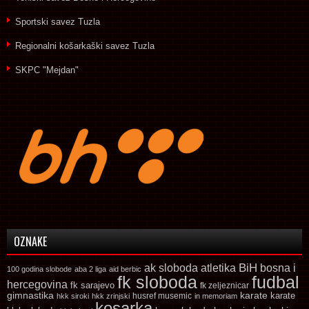
Sportski savez Tuzla
Regionalni košarkaški savez Tuzla
SKPC "Mejdan"
OZNAKE
ak sloboda
atletika
BiH
bosna i
100 godina slobode
aba 2 liga
aid berbic
fk sloboda
fudbal
hercegovina
fk sarajevo
fk zeljeznicar
gimnastika
karate
karate
husref musemic
hkk siroki
hkk zrinjski
in memoriam
kosarka