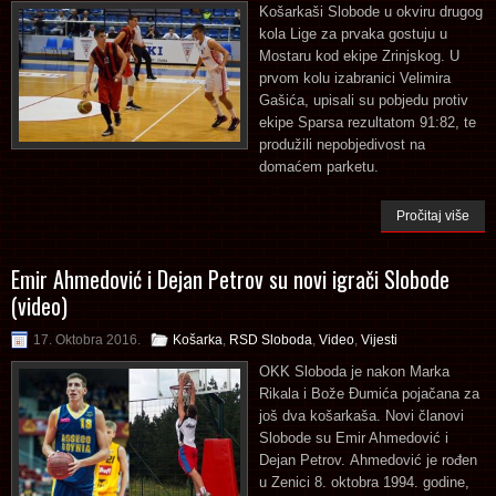
Košarkaši Slobode u okviru drugog
kola Lige za prvaka gostuju u
Mostaru kod ekipe Zrinjskog. U
prvom kolu izabranici Velimira
Gašića, upisali su pobjedu protiv
ekipe Sparsa rezultatom 91:82, te
produžili nepobjedivost na
domaćem parketu.
Pročitaj više
Emir Ahmedović i Dejan Petrov su novi igrači Slobode
(video)
17. Oktobra 2016.
Košarka
,
RSD Sloboda
,
Video
,
Vijesti
OKK Sloboda je nakon Marka
Rikala i Bože Đumića pojačana za
još dva košarkaša. Novi članovi
Slobode su Emir Ahmedović i
Dejan Petrov. Ahmedović je rođen
u Zenici 8. oktobra 1994. godine,