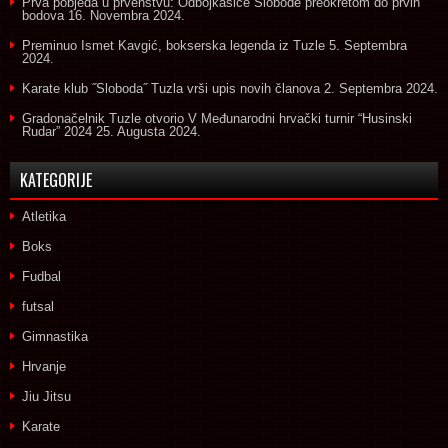
Prva pobjeda u prvenstvu: Odbojkašice Slobode preokretom do prvih
bodova
16. Novembra 2024.
Preminuo Ismet Kavgić, bokserska legenda iz Tuzle
5. Septembra
2024.
Karate klub ˝Sloboda˝ Tuzla vrši upis novih članova
2. Septembra 2024.
Gradonačelnik Tuzle otvorio V Međunarodni hrvački turnir “Husinski
Rudar” 2024
25. Augusta 2024.
KATEGORIJE
Atletika
Boks
Fudbal
futsal
Gimnastika
Hrvanje
Jiu Jitsu
Karate