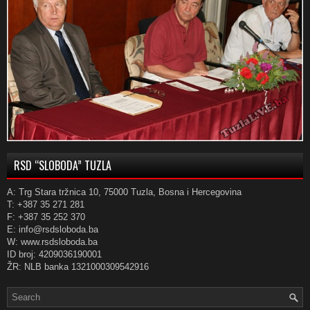
RSD “SLOBODA” TUZLA
A: Trg Stara tržnica 10, 75000 Tuzla, Bosna i Hercegovina
T: +387 35 271 281
F: +387 35 252 370
E: info@rsdsloboda.ba
W: www.rsdsloboda.ba
ID broj: 4209036190001
ŽR: NLB banka 1321000309542916