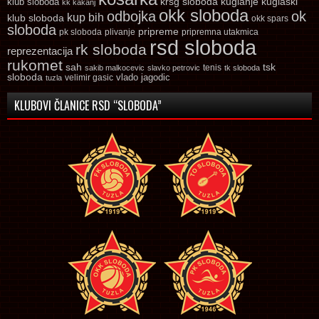
krsg sloboda
kuglaski
klub sloboda
kuglanje
kk kakanj
okk sloboda
odbojka
ok
kup bih
klub sloboda
okk spars
sloboda
pripreme
pk sloboda
plivanje
pripremna utakmica
rsd sloboda
rk sloboda
reprezentacija
rukomet
tsk
sah
sakib malkocevic
slavko petrovic
tenis
tk sloboda
sloboda
vlado jagodic
velimir gasic
tuzla
KLUBOVI ČLANICE RSD “SLOBODA”