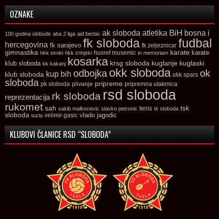
OZNAKE
ak sloboda
atletika
BiH
bosna i
100 godina slobode
aba 2 liga
aid berbic
fk sloboda
fudbal
hercegovina
fk sarajevo
fk zeljeznicar
gimnastika
karate
karate
husref musemic
hkk siroki
hkk zrinjski
in memoriam
kosarka
krsg sloboda
kuglaski
klub sloboda
kuglanje
kk kakanj
okk sloboda
odbojka
ok
kup bih
klub sloboda
okk spars
sloboda
pripreme
pk sloboda
plivanje
pripremna utakmica
rsd sloboda
rk sloboda
reprezentacija
rukomet
tsk
sah
sakib malkocevic
slavko petrovic
tenis
tk sloboda
sloboda
vlado jagodic
velimir gasic
tuzla
KLUBOVI ČLANICE RSD “SLOBODA”