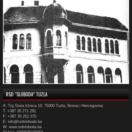
RSD “SLOBODA” TUZLA
A: Trg Stara tržnica 10, 75000 Tuzla, Bosna i Hercegovina
T: +387 35 271 281
F: +387 35 252 370
E: info@rsdsloboda.ba
W: www.rsdsloboda.ba