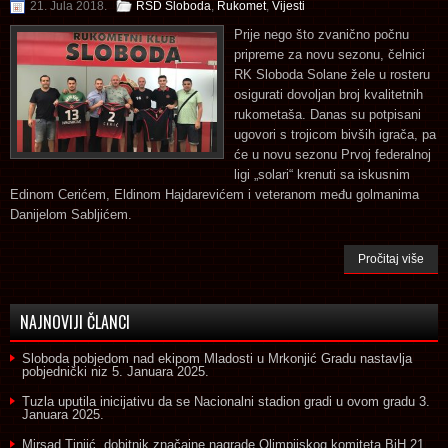
21. Jula 2018.
RSD Sloboda
,
Rukomet
,
Vijesti
Prije nego što zvanično počnu
pripreme za novu sezonu, čelnici
RK Sloboda Solane žele u rosteru
osigurati dovoljan broj kvalitetnih
rukometaša. Danas su potpisani
ugovori s trojicom bivših igrača, pa
će u novu sezonu Prvoj federalnoj
ligi „solari“ krenuti sa iskusnim
Edinom Cerićem, Eldinom Hajdarevićem i veteranom među golmanima
Danijelom Sabljićem.
Pročitaj više
NAJNOVIJI ČLANCI
Sloboda pobjedom nad ekipom Mladosti u Mrkonjić Gradu nastavlja
pobjednički niz
5. Januara 2025.
Tuzla uputila inicijativu da se Nacionalni stadion gradi u ovom gradu
3.
Januara 2025.
Mirsad Tinjić, dobitnik značajne nagrade Olimpijskog komiteta BiH
21.