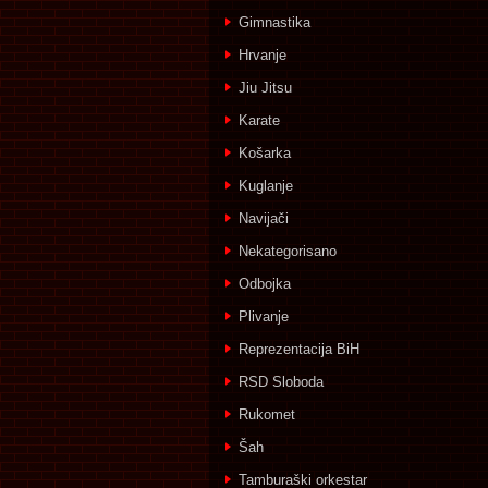
Gimnastika
Hrvanje
Jiu Jitsu
Karate
Košarka
Kuglanje
Navijači
Nekategorisano
Odbojka
Plivanje
Reprezentacija BiH
RSD Sloboda
Rukomet
Šah
Tamburaški orkestar