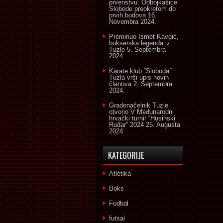
prvenstvu: Odbojkašice
Slobode preokretom do
prvih bodova
16.
Novembra 2024.
Preminuo Ismet Kavgić,
bokserska legenda iz
Tuzle
5. Septembra
2024.
Karate klub ˝Sloboda˝
Tuzla vrši upis novih
članova
2. Septembra
2024.
Gradonačelnik Tuzle
otvorio V Međunarodni
hrvački turnir “Husinski
Rudar” 2024
25. Augusta
2024.
KATEGORIJE
Atletika
Boks
Fudbal
futsal