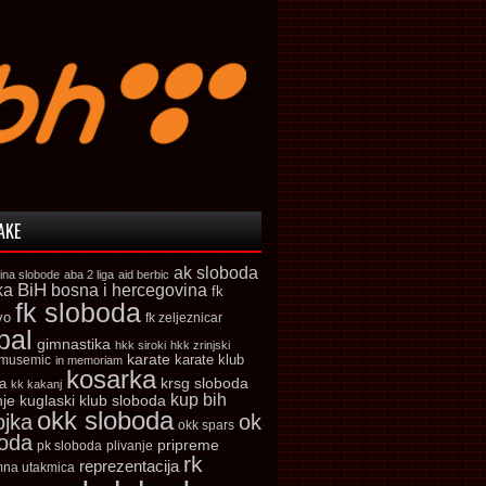
AKE
ak sloboda
ina slobode
aba 2 liga
aid berbic
ka
BiH
bosna i hercegovina
fk
fk sloboda
vo
fk zeljeznicar
bal
gimnastika
hkk siroki
hkk zrinjski
karate
karate klub
 musemic
in memoriam
kosarka
krsg sloboda
a
kk kakanj
kup bih
kuglaski klub sloboda
nje
okk sloboda
ojka
ok
okk spars
boda
pripreme
pk sloboda
plivanje
rk
reprezentacija
mna utakmica