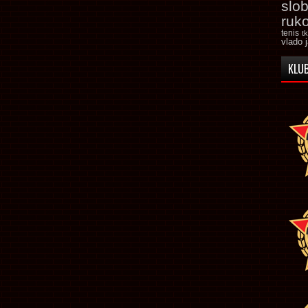
slo
ruk
tenis
t
vlado 
KLUB