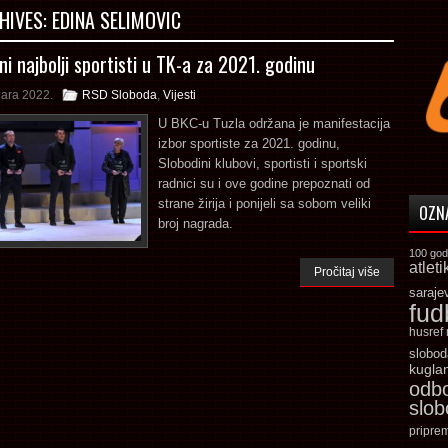
HIVES:
EDINA SELIMOVIC
i najbolji sportisti u TK-a za 2021. godinu
uara 2022.
RSD Sloboda
,
Vijesti
U BKC-u Tuzla održana je manifestacija
izbor sportiste za 2021. godinu,
Slobodini klubovi, sportisti i sportski
radnici su i ove godine prepoznati od
strane žirija i ponijeli sa sobom veliki
OZN
broj nagrada.
100 god
atleti
Pročitaj više
saraje
fud
husref
slobod
kugla
odb
slo
pripre