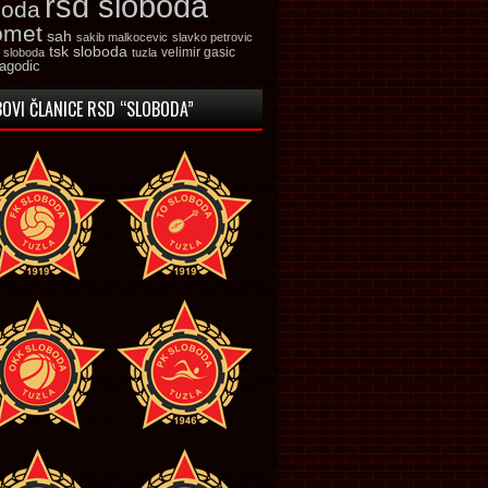
rsd sloboda
boda
omet
sah
sakib malkocevic
slavko petrovic
tsk sloboda
velimir gasic
k sloboda
tuzla
jagodic
OVI ČLANICE RSD “SLOBODA”