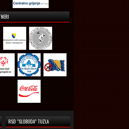
TNERI
RSD “SLOBODA” TUZLA