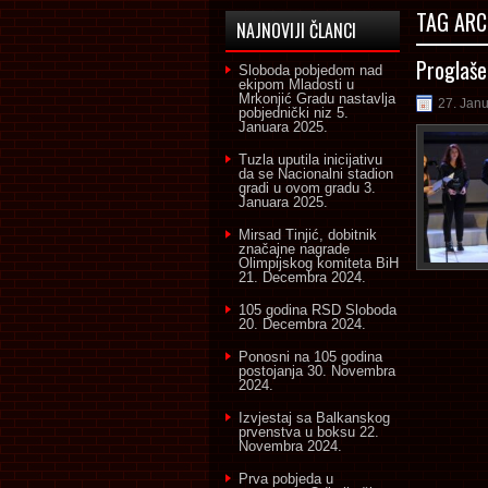
TAG ARC
NAJNOVIJI ČLANCI
Proglašen
Sloboda pobjedom nad
ekipom Mladosti u
Mrkonjić Gradu nastavlja
27. Jan
pobjednički niz
5.
Januara 2025.
Tuzla uputila inicijativu
da se Nacionalni stadion
gradi u ovom gradu
3.
Januara 2025.
Mirsad Tinjić, dobitnik
značajne nagrade
Olimpijskog komiteta BiH
21. Decembra 2024.
105 godina RSD Sloboda
20. Decembra 2024.
Ponosni na 105 godina
postojanja
30. Novembra
2024.
Izvjestaj sa Balkanskog
prvenstva u boksu
22.
Novembra 2024.
Prva pobjeda u