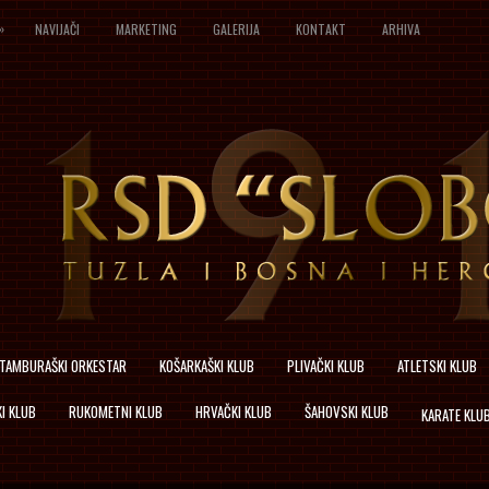
»
NAVIJAČI
MARKETING
GALERIJA
KONTAKT
ARHIVA
TAMBURAŠKI ORKESTAR
KOŠARKAŠKI KLUB
PLIVAČKI KLUB
ATLETSKI KLUB
I KLUB
RUKOMETNI KLUB
HRVAČKI KLUB
ŠAHOVSKI KLUB
KARATE KLU