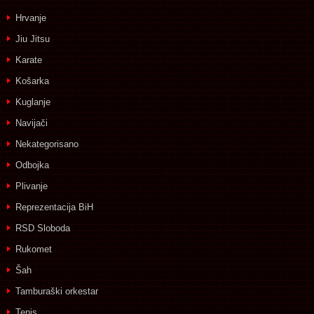
Hrvanje
Jiu Jitsu
Karate
Košarka
Kuglanje
Navijači
Nekategorisano
Odbojka
Plivanje
Reprezentacija BiH
RSD Sloboda
Rukomet
Šah
Tamburaški orkestar
Tenis