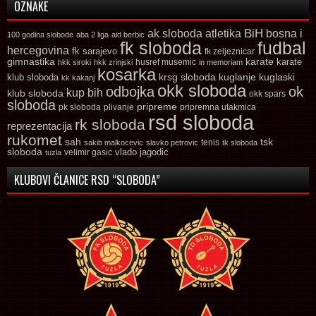
OZNAKE
ak sloboda
atletika
BiH
bosna i
100 godina slobode
aba 2 liga
aid berbic
fk sloboda
fudbal
hercegovina
fk sarajevo
fk zeljeznicar
gimnastika
karate
karate
husref musemic
hkk siroki
hkk zrinjski
in memoriam
kosarka
krsg sloboda
kuglaski
klub sloboda
kuglanje
kk kakanj
okk sloboda
odbojka
ok
kup bih
klub sloboda
okk spars
sloboda
pripreme
pk sloboda
plivanje
pripremna utakmica
rsd sloboda
rk sloboda
reprezentacija
rukomet
tsk
sah
sakib malkocevic
slavko petrovic
tenis
tk sloboda
sloboda
vlado jagodic
velimir gasic
tuzla
KLUBOVI ČLANICE RSD “SLOBODA”