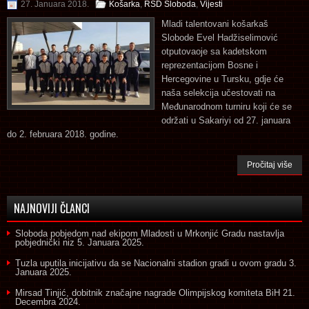
27. Januara 2018.
Košarka
,
RSD Sloboda
,
Vijesti
Mladi talentovani košarkaš
Slobode Evel Hadžiselimović
otputovaoje sa kadetskom
reprezentacijom Bosne i
Hercegovine u Tursku, gdje će
naša selekcija učestovati na
Međunarodnom turniru koji će se
održati u Sakariyi od 27. januara
do 2. februara 2018. godine.
Pročitaj više
NAJNOVIJI ČLANCI
Sloboda pobjedom nad ekipom Mladosti u Mrkonjić Gradu nastavlja
pobjednički niz
5. Januara 2025.
Tuzla uputila inicijativu da se Nacionalni stadion gradi u ovom gradu
3.
Januara 2025.
Mirsad Tinjić, dobitnik značajne nagrade Olimpijskog komiteta BiH
21.
Decembra 2024.