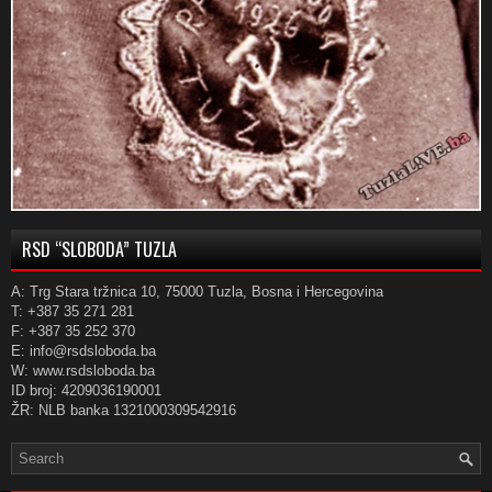
RSD “SLOBODA” TUZLA
A: Trg Stara tržnica 10, 75000 Tuzla, Bosna i Hercegovina
T: +387 35 271 281
F: +387 35 252 370
E: info@rsdsloboda.ba
W: www.rsdsloboda.ba
ID broj: 4209036190001
ŽR: NLB banka 1321000309542916