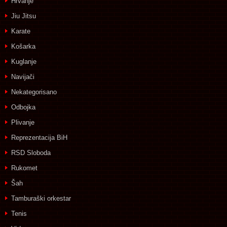
Hrvanje
Jiu Jitsu
Karate
Košarka
Kuglanje
Navijači
Nekategorisano
Odbojka
Plivanje
Reprezentacija BiH
RSD Sloboda
Rukomet
Šah
Tamburaški orkestar
Tenis