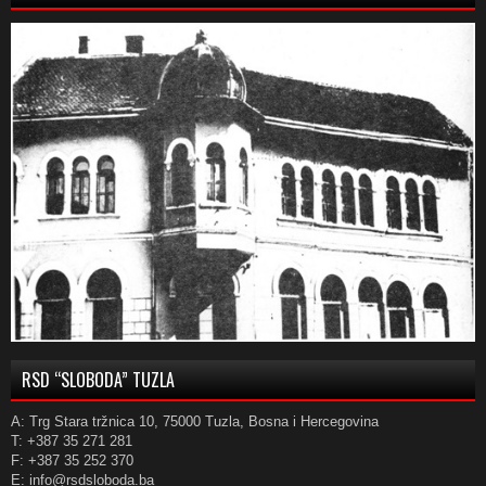
RSD “SLOBODA” TUZLA
A: Trg Stara tržnica 10, 75000 Tuzla, Bosna i Hercegovina
T: +387 35 271 281
F: +387 35 252 370
E: info@rsdsloboda.ba