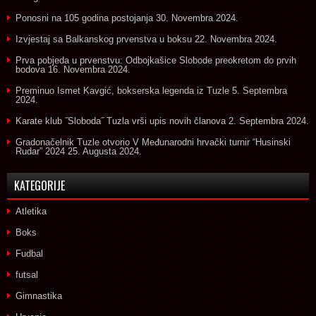
Ponosni na 105 godina postojanja
30. Novembra 2024.
Izvjestaj sa Balkanskog prvenstva u boksu
22. Novembra 2024.
Prva pobjeda u prvenstvu: Odbojkašice Slobode preokretom do prvih
bodova
16. Novembra 2024.
Preminuo Ismet Kavgić, bokserska legenda iz Tuzle
5. Septembra
2024.
Karate klub ˝Sloboda˝ Tuzla vrši upis novih članova
2. Septembra 2024.
Gradonačelnik Tuzle otvorio V Međunarodni hrvački turnir “Husinski
Rudar” 2024
25. Augusta 2024.
KATEGORIJE
Atletika
Boks
Fudbal
futsal
Gimnastika