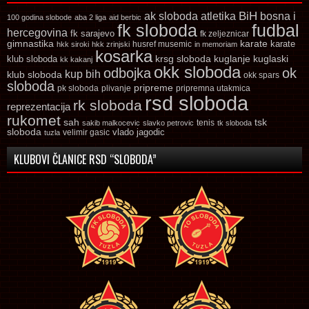
ak sloboda
atletika
BiH
bosna i
100 godina slobode
aba 2 liga
aid berbic
fk sloboda
fudbal
hercegovina
fk sarajevo
fk zeljeznicar
gimnastika
karate
karate
husref musemic
hkk siroki
hkk zrinjski
in memoriam
kosarka
krsg sloboda
kuglaski
klub sloboda
kuglanje
kk kakanj
okk sloboda
odbojka
ok
kup bih
klub sloboda
okk spars
sloboda
pripreme
pk sloboda
plivanje
pripremna utakmica
rsd sloboda
rk sloboda
reprezentacija
rukomet
tsk
sah
sakib malkocevic
slavko petrovic
tenis
tk sloboda
sloboda
vlado jagodic
velimir gasic
tuzla
KLUBOVI ČLANICE RSD “SLOBODA”