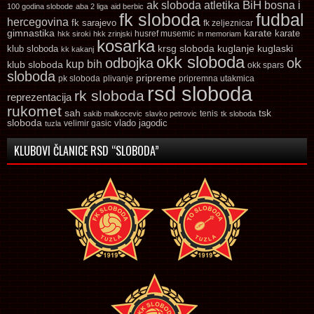
ak sloboda
atletika
BiH
bosna i
100 godina slobode
aba 2 liga
aid berbic
fk sloboda
fudbal
hercegovina
fk sarajevo
fk zeljeznicar
gimnastika
karate
karate
husref musemic
hkk siroki
hkk zrinjski
in memoriam
kosarka
krsg sloboda
kuglaski
klub sloboda
kuglanje
kk kakanj
okk sloboda
odbojka
ok
kup bih
klub sloboda
okk spars
sloboda
pripreme
pk sloboda
plivanje
pripremna utakmica
rsd sloboda
rk sloboda
reprezentacija
rukomet
tsk
sah
sakib malkocevic
slavko petrovic
tenis
tk sloboda
sloboda
vlado jagodic
velimir gasic
tuzla
KLUBOVI ČLANICE RSD “SLOBODA”