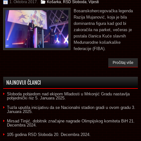
1. Oktobra 2017.
Košarka
,
RSD Sloboda
,
Vijesti
Bosanskohercegovačka legenda
Razija Mujanović, koja je bila
dominantna figura kad god bi
zakoračila na parket, večeras je
postala članica Kuće slavnih
Međunarodne košarkaške
federacije (FIBA).
Pročitaj više
NAJNOVIJI ČLANCI
Sloboda pobjedom nad ekipom Mladosti u Mrkonjić Gradu nastavlja
pobjednički niz
5. Januara 2025.
Tuzla uputila inicijativu da se Nacionalni stadion gradi u ovom gradu
3.
Januara 2025.
Mirsad Tinjić, dobitnik značajne nagrade Olimpijskog komiteta BiH
21.
Decembra 2024.
105 godina RSD Sloboda
20. Decembra 2024.