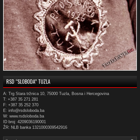
RSD “SLOBODA” TUZLA
A: Trg Stara tržnica 10, 75000 Tuzla, Bosna i Hercegovina
T: +387 35 271 281
F: +387 35 252 370
E: info@rsdsloboda.ba
W: www.rsdsloboda.ba
ID broj: 4209036190001
ŽR: NLB banka 1321000309542916