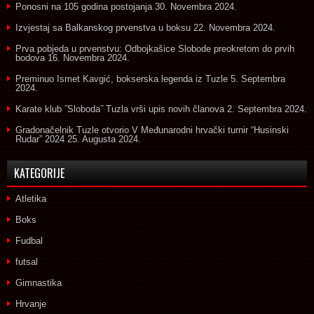
Ponosni na 105 godina postojanja
30. Novembra 2024.
Izvjestaj sa Balkanskog prvenstva u boksu
22. Novembra 2024.
Prva pobjeda u prvenstvu: Odbojkašice Slobode preokretom do prvih
bodova
16. Novembra 2024.
Preminuo Ismet Kavgić, bokserska legenda iz Tuzle
5. Septembra
2024.
Karate klub ˝Sloboda˝ Tuzla vrši upis novih članova
2. Septembra 2024.
Gradonačelnik Tuzle otvorio V Međunarodni hrvački turnir “Husinski
Rudar” 2024
25. Augusta 2024.
KATEGORIJE
Atletika
Boks
Fudbal
futsal
Gimnastika
Hrvanje