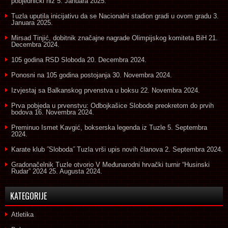
pobjednički niz
5. Januara 2025.
Tuzla uputila inicijativu da se Nacionalni stadion gradi u ovom gradu
3.
Januara 2025.
Mirsad Tinjić, dobitnik značajne nagrade Olimpijskog komiteta BiH
21.
Decembra 2024.
105 godina RSD Sloboda
20. Decembra 2024.
Ponosni na 105 godina postojanja
30. Novembra 2024.
Izvjestaj sa Balkanskog prvenstva u boksu
22. Novembra 2024.
Prva pobjeda u prvenstvu: Odbojkašice Slobode preokretom do prvih
bodova
16. Novembra 2024.
Preminuo Ismet Kavgić, bokserska legenda iz Tuzle
5. Septembra
2024.
Karate klub ˝Sloboda˝ Tuzla vrši upis novih članova
2. Septembra 2024.
Gradonačelnik Tuzle otvorio V Međunarodni hrvački turnir “Husinski
Rudar” 2024
25. Augusta 2024.
KATEGORIJE
Atletika