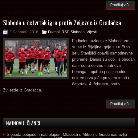
Pročitaj više
Sloboda u četvrtak igra protiv Zvijezde iz Gradačca
2. Februara 2016.
Fudbal
,
RSD Sloboda
,
Vijesti
Fudbaleri tuzlanske Slobode vratili
su se iz Bijeljine, gdje su u Etno
selu Stanišići obavili osmodnevne
pripreme. Danas su dobili slobodan
dan, sutra će već imati dva
treninga – ujutro i poslijepodne,
dok će prvu jaču provjeru imati u
četvrtak, 4. februara, protiv
Zvijezde iz Gradačca.
Pročitaj više
NAJNOVIJI ČLANCI
Sloboda pobjedom nad ekipom Mladosti u Mrkonjić Gradu nastavlja