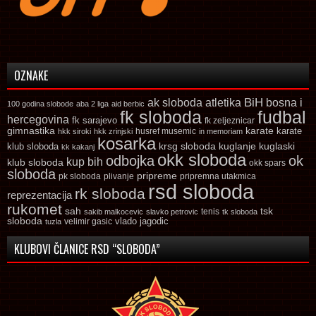
OZNAKE
ak sloboda
atletika
BiH
bosna i
100 godina slobode
aba 2 liga
aid berbic
fk sloboda
fudbal
hercegovina
fk sarajevo
fk zeljeznicar
gimnastika
karate
karate
husref musemic
hkk siroki
hkk zrinjski
in memoriam
kosarka
krsg sloboda
kuglaski
klub sloboda
kuglanje
kk kakanj
okk sloboda
odbojka
ok
kup bih
klub sloboda
okk spars
sloboda
pripreme
pk sloboda
plivanje
pripremna utakmica
rsd sloboda
rk sloboda
reprezentacija
rukomet
tsk
sah
sakib malkocevic
slavko petrovic
tenis
tk sloboda
sloboda
vlado jagodic
velimir gasic
tuzla
KLUBOVI ČLANICE RSD “SLOBODA”