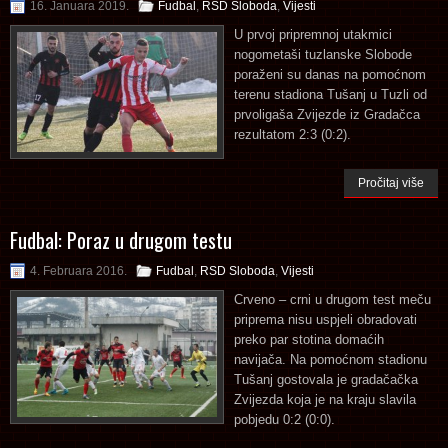
16. Januara 2019.
Fudbal
,
RSD Sloboda
,
Vijesti
U prvoj pripremnoj utakmici
nogometaši tuzlanske Slobode
poraženi su danas na pomoćnom
terenu stadiona Tušanj u Tuzli od
prvoligaša Zvijezde iz Gradačca
rezultatom 2:3 (0:2).
Pročitaj više
Fudbal: Poraz u drugom testu
4. Februara 2016.
Fudbal
,
RSD Sloboda
,
Vijesti
Crveno – crni u drugom test meču
priprema nisu uspjeli obradovati
preko par stotina domaćih
navijača. Na pomoćnom stadionu
Tušanj gostovala je gradačačka
Zvijezda koja je na kraju slavila
pobjedu 0:2 (0:0).