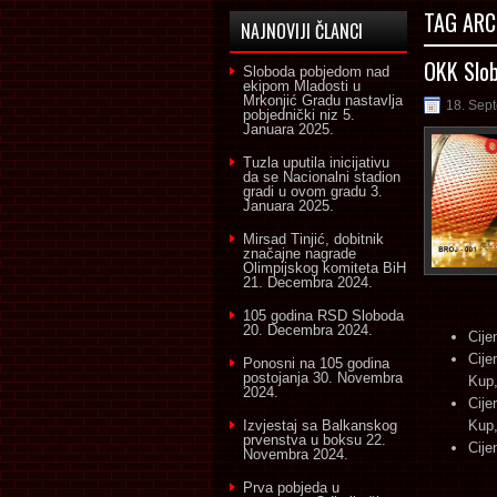
TAG ARC
NAJNOVIJI ČLANCI
OKK Slob
Sloboda pobjedom nad
ekipom Mladosti u
Mrkonjić Gradu nastavlja
18. Sep
pobjednički niz
5.
Januara 2025.
Tuzla uputila inicijativu
da se Nacionalni stadion
gradi u ovom gradu
3.
Januara 2025.
Mirsad Tinjić, dobitnik
značajne nagrade
Olimpijskog komiteta BiH
21. Decembra 2024.
105 godina RSD Sloboda
20. Decembra 2024.
Cije
Cije
Ponosni na 105 godina
postojanja
30. Novembra
Kup,
2024.
Cije
Izvjestaj sa Balkanskog
Kup,
prvenstva u boksu
22.
Cije
Novembra 2024.
Prva pobjeda u