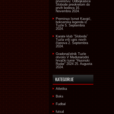
prvenstvu: Odbojkašice
Slobode preokretom do
prvih bodova
16.
Novembra 2024.
Preminuo Ismet Kavgić,
bokserska legenda iz
Tuzle
5. Septembra
2024.
Karate klub ˝Sloboda˝
Tuzla vrši upis novih
članova
2. Septembra
2024.
Gradonačelnik Tuzle
otvorio V Međunarodni
hrvački turnir “Husinski
Rudar” 2024
25. Augusta
2024.
KATEGORIJE
Atletika
Boks
Fudbal
futsal