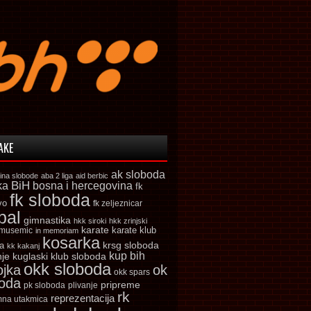
AKE
ak sloboda
ina slobode
aba 2 liga
aid berbic
ka
BiH
bosna i hercegovina
fk
fk sloboda
vo
fk zeljeznicar
bal
gimnastika
hkk siroki
hkk zrinjski
karate
karate klub
 musemic
in memoriam
kosarka
krsg sloboda
a
kk kakanj
kup bih
kuglaski klub sloboda
nje
okk sloboda
ojka
ok
okk spars
boda
pripreme
pk sloboda
plivanje
rk
reprezentacija
mna utakmica