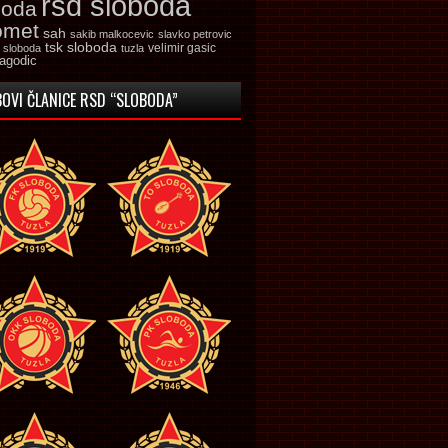
rsd sloboda
boda
omet
sah
sakib malkocevic
slavko petrovic
tsk sloboda
velimir gasic
k sloboda
tuzla
jagodic
OVI ČLANICE RSD “SLOBODA”