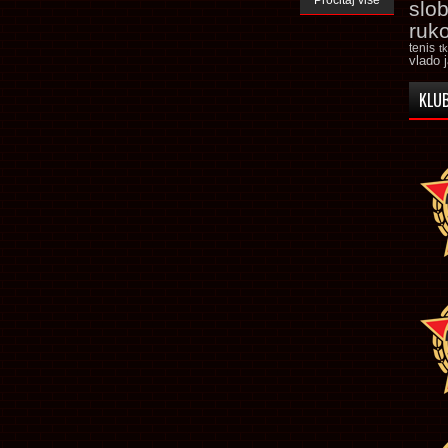
Pročitaj više
slo
ruk
tenis
t
vlado 
KLUB