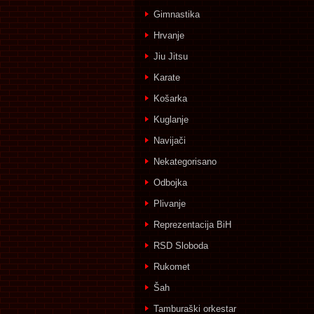
Gimnastika
Hrvanje
Jiu Jitsu
Karate
Košarka
Kuglanje
Navijači
Nekategorisano
Odbojka
Plivanje
Reprezentacija BiH
RSD Sloboda
Rukomet
Šah
Tamburaški orkestar