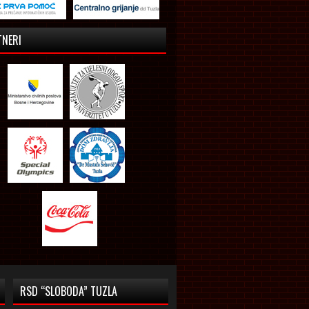
TNERI
RSD “SLOBODA” TUZLA