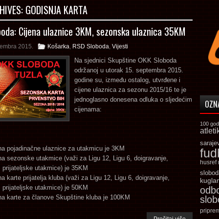
HIVES:
GODISNJA KARTA
oda: Cijena ulaznice 3KM, sezonska ulaznica 35KM
tembra 2015.
Košarka
,
RSD Sloboda
,
Vijesti
Na sjednici Skupštine OKK Sloboda
održanoj u utorak 15. septembra 2015.
godine su, između ostalog, utvrđene i
cijene ulaznica za sezonu 2015/16 te je
jednoglasno donesena odluka o sljedećim
OZN
cijenama:
100 god
atleti
saraje
na pojadinačne ulaznice za utakmicu je 3KM
fud
na sezonske utakmice (važi za Ligu 12, Ligu 6, doigravanje,
husref
 prijateljske utakmice) je 35KM
slobod
na karte prijatelja kluba (važi za Ligu 12, Ligu 6, doigravanje,
kugla
 prijateljske utakmice) je 50KM
odb
na karte za članove Skupštine kluba je 100KM
slo
pripre