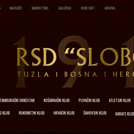
»
NAVIJAČI
MARKETING
GALERIJA
KONTAKT
ARHIVA
TAMBURAŠKI ORKESTAR
KOŠARKAŠKI KLUB
PLIVAČKI KLUB
ATLETSKI KLUB
I KLUB
RUKOMETNI KLUB
HRVAČKI KLUB
ŠAHOVSKI KLUB
KARATE KLU