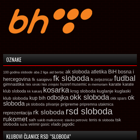
OZNAKE
ak sloboda
atletika
BiH
bosna i
100 godina slobode
aba 2 liga
aid berbic
fk sloboda
fudbal
hercegovina
fk sarajevo
fk zeljeznicar
gimnastika
karate
karate
husref musemic
hkk siroki
hkk zrinjski
in memoriam
kosarka
krsg sloboda
kuglaski
klub sloboda
kuglanje
kk kakanj
okk sloboda
odbojka
ok
kup bih
klub sloboda
okk spars
sloboda
pripreme
pk sloboda
plivanje
pripremna utakmica
rsd sloboda
rk sloboda
reprezentacija
rukomet
tsk
sah
sakib malkocevic
slavko petrovic
tenis
tk sloboda
sloboda
vlado jagodic
velimir gasic
tuzla
KLUBOVI ČLANICE RSD “SLOBODA”