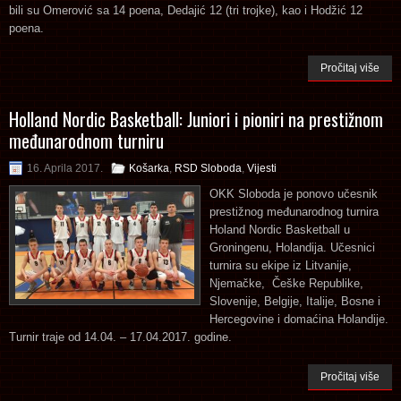
bili su Omerović sa 14 poena, Dedajić 12 (tri trojke), kao i Hodžić 12
poena.
Pročitaj više
Holland Nordic Basketball: Juniori i pioniri na prestižnom
međunarodnom turniru
16. Aprila 2017.
Košarka
,
RSD Sloboda
,
Vijesti
OKK Sloboda je ponovo učesnik
prestižnog međunarodnog turnira
Holand Nordic Basketball u
Groningenu, Holandija. Učesnici
turnira su ekipe iz Litvanije,
Njemačke, Češke Republike,
Slovenije, Belgije, Italije, Bosne i
Hercegovine i domaćina Holandije.
Turnir traje od 14.04. – 17.04.2017. godine.
Pročitaj više