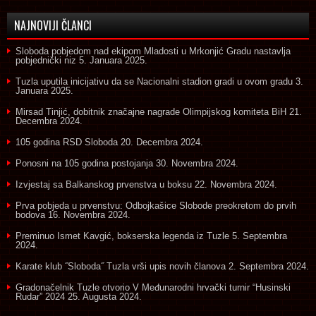
NAJNOVIJI ČLANCI
Sloboda pobjedom nad ekipom Mladosti u Mrkonjić Gradu nastavlja
pobjednički niz
5. Januara 2025.
Tuzla uputila inicijativu da se Nacionalni stadion gradi u ovom gradu
3.
Januara 2025.
Mirsad Tinjić, dobitnik značajne nagrade Olimpijskog komiteta BiH
21.
Decembra 2024.
105 godina RSD Sloboda
20. Decembra 2024.
Ponosni na 105 godina postojanja
30. Novembra 2024.
Izvjestaj sa Balkanskog prvenstva u boksu
22. Novembra 2024.
Prva pobjeda u prvenstvu: Odbojkašice Slobode preokretom do prvih
bodova
16. Novembra 2024.
Preminuo Ismet Kavgić, bokserska legenda iz Tuzle
5. Septembra
2024.
Karate klub ˝Sloboda˝ Tuzla vrši upis novih članova
2. Septembra 2024.
Gradonačelnik Tuzle otvorio V Međunarodni hrvački turnir “Husinski
Rudar” 2024
25. Augusta 2024.