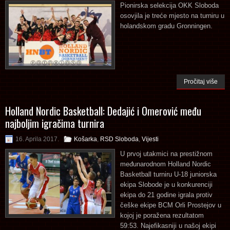
Pionirska selekcija OKK Sloboda
osovjila je treće mjesto na turniru u
holandskom gradu Gronningen.
Pročitaj više
Holland Nordic Basketball: Dedajić i Omerović među
najboljim igračima turnira
16. Aprila 2017.
Košarka
,
RSD Sloboda
,
Vijesti
U prvoj utakmici na prestižnom
međunarodnom Holland Nordic
Basketball turniru U-18 juniorska
ekipa Slobode je u konkurenciji
ekipa do 21 godine igrala protiv
češke ekipe BCM Orli Prostejov u
kojoj je poražena rezultatom
59:53. Najefikasniji u našoj ekipi