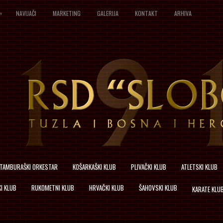
»
NAVIJAČI
MARKETING
GALERIJA
KONTAKT
ARHIVA
TAMBURAŠKI ORKESTAR
KOŠARKAŠKI KLUB
PLIVAČKI KLUB
ATLETSKI KLUB
I KLUB
RUKOMETNI KLUB
HRVAČKI KLUB
ŠAHOVSKI KLUB
KARATE KLU