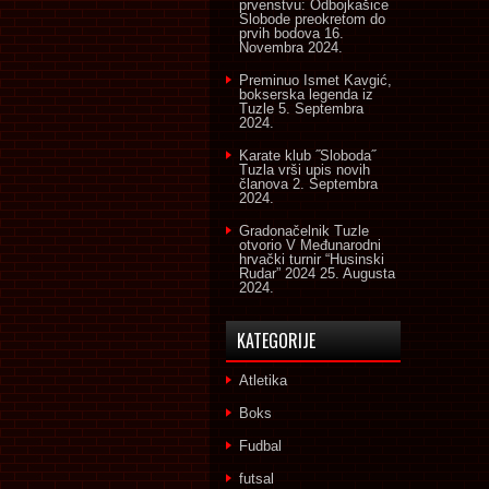
prvenstvu: Odbojkašice
Slobode preokretom do
prvih bodova
16.
Novembra 2024.
Preminuo Ismet Kavgić,
bokserska legenda iz
Tuzle
5. Septembra
2024.
Karate klub ˝Sloboda˝
Tuzla vrši upis novih
članova
2. Septembra
2024.
Gradonačelnik Tuzle
otvorio V Međunarodni
hrvački turnir “Husinski
Rudar” 2024
25. Augusta
2024.
KATEGORIJE
Atletika
Boks
Fudbal
futsal