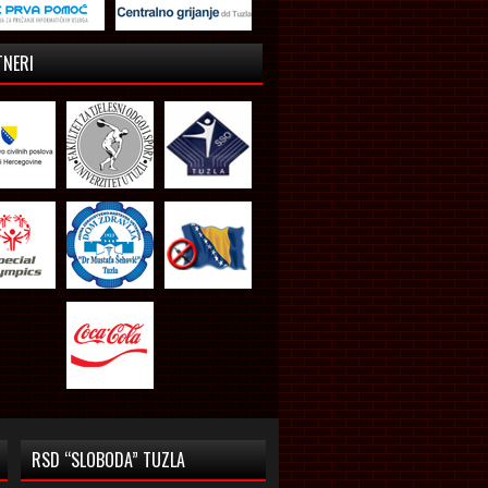
TNERI
RSD “SLOBODA” TUZLA