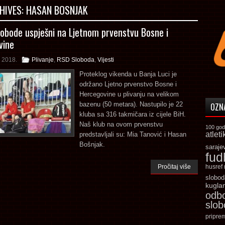
HIVES:
HASAN BOSNJAK
Slobode uspješni na Ljetnom prvenstvu Bosne i
vine
 2018.
Plivanje
,
RSD Sloboda
,
Vijesti
Proteklog vikenda u Banja Luci je
održano Ljetno prvenstvo Bosne i
Hercegovine u plivanju na velikom
bazenu (50 metara). Nastupilo je 22
OZN
kluba sa 316 takmičara iz cijele BiH.
Naš klub na ovom prvenstvu
100 god
atleti
predstavljali su: Mia Tanović i Hasan
Bošnjak.
saraje
fud
Pročitaj više
husref
slobod
kugla
odb
slo
pripre