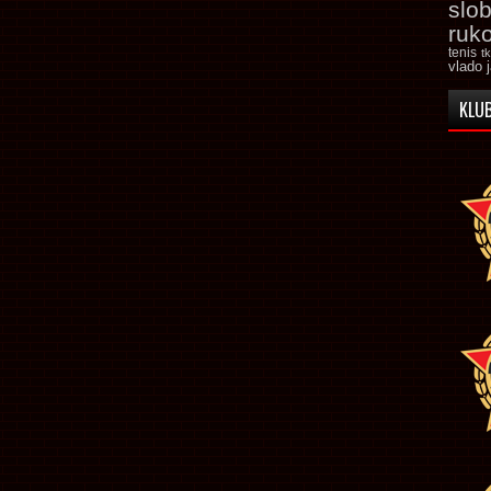
slo
ruk
tenis
t
vlado 
KLUB