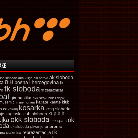
AKE
ak sloboda
ina slobode
aba 2 liga
aid berbic
ka
BiH
bosna i hercegovina
fk
fk sloboda
vo
fk zeljeznicar
bal
gimnastika
hkk siroki
hkk zrinjski
karate
karate klub
 musemic
in memoriam
kosarka
krsg sloboda
a
kk kakanj
kup bih
kuglaski klub sloboda
nje
okk sloboda
ojka
ok
okk spars
boda
pripreme
pk sloboda
plivanje
rk
reprezentacija
mna utakmica