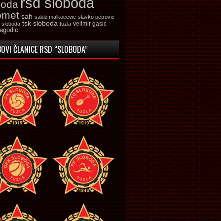
rsd sloboda
boda
omet
sah
sakib malkocevic
slavko petrovic
tsk sloboda
velimir gasic
k sloboda
tuzla
jagodic
OVI ČLANICE RSD “SLOBODA”