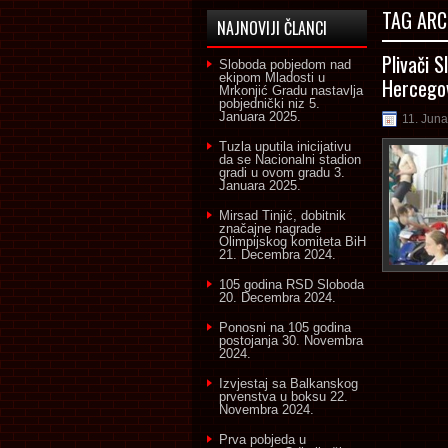
TAG ARC
NAJNOVIJI ČLANCI
Plivači 
Sloboda pobjedom nad
ekipom Mladosti u
Hercego
Mrkonjić Gradu nastavlja
pobjednički niz
5.
Januara 2025.
11. Juna
Tuzla uputila inicijativu
da se Nacionalni stadion
gradi u ovom gradu
3.
Januara 2025.
Mirsad Tinjić, dobitnik
značajne nagrade
Olimpijskog komiteta BiH
21. Decembra 2024.
105 godina RSD Sloboda
20. Decembra 2024.
Ponosni na 105 godina
postojanja
30. Novembra
2024.
Izvjestaj sa Balkanskog
prvenstva u boksu
22.
Novembra 2024.
Prva pobjeda u