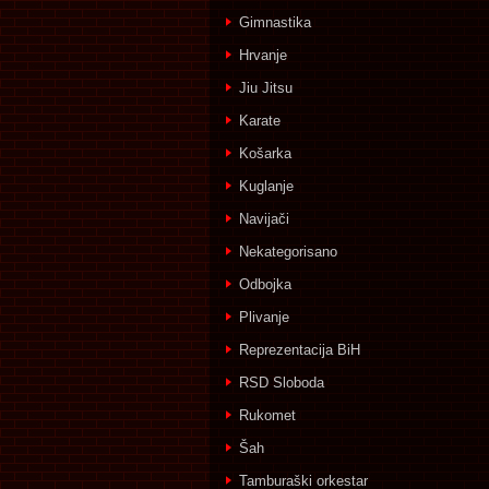
Gimnastika
Hrvanje
Jiu Jitsu
Karate
Košarka
Kuglanje
Navijači
Nekategorisano
Odbojka
Plivanje
Reprezentacija BiH
RSD Sloboda
Rukomet
Šah
Tamburaški orkestar