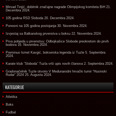
Mirsad Tinjić, dobitnik značajne nagrade Olimpijskog komiteta BiH
21.
Decembra 2024.
105 godina RSD Sloboda
20. Decembra 2024.
Ponosni na 105 godina postojanja
30. Novembra 2024.
Izvjestaj sa Balkanskog prvenstva u boksu
22. Novembra 2024.
Prva pobjeda u prvenstvu: Odbojkašice Slobode preokretom do prvih
bodova
16. Novembra 2024.
Preminuo Ismet Kavgić, bokserska legenda iz Tuzle
5. Septembra
2024.
Karate klub ˝Sloboda˝ Tuzla vrši upis novih članova
2. Septembra 2024.
Gradonačelnik Tuzle otvorio V Međunarodni hrvački turnir “Husinski
Rudar” 2024
25. Augusta 2024.
KATEGORIJE
Atletika
Boks
Fudbal