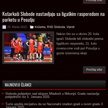
Košarkaši Slobode nastavljaju sa ligaškim rasporedom na
parketu u Posušju
25. Marta 2022.
Košarka
,
RSD Sloboda
,
Vijesti
Nakon što su u okviru 20. kola
igrači Slobode bili slobodni prema
ligaškom rasporedu, 21. kolo
crveno-crne vodi put Posušja u
goste istoimenoj ekipi.
Pročitaj više
NAJNOVIJI ČLANCI
Sloboda pobjedom nad ekipom Mladosti u Mrkonjić Gradu nastavlja
pobjednički niz
5. Januara 2025.
Tuzla uputila inicijativu da se Nacionalni stadion gradi u ovom gradu
3.
Januara 2025.