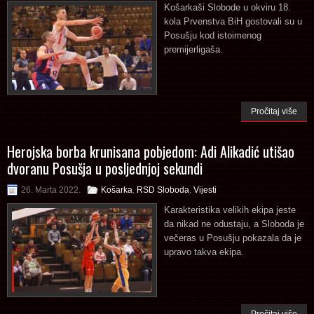
Košarkaši Slobode u okviru 18.
kola Prvenstva BiH gostovali su u
Posušju kod istoimenog
premijerligaša.
Pročitaj više
Herojska borba krunisana pobjedom: Adi Alikadić utišao
dvoranu Posušja u posljednjoj sekundi
26. Marta 2022.
Košarka
,
RSD Sloboda
,
Vijesti
Karakteristika velikih ekipa jeste
da nikad ne odustaju, a Sloboda je
večeras u Posušju pokazala da je
upravo takva ekipa.
Pročitaj više