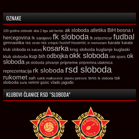
OZNAKE
ak sloboda
atletika
BiH
bosna i
100 godina slobode
aba 2 liga
aid berbic
fk sloboda
fudbal
hercegovina
fk sarajevo
fk zeljeznicar
gimnastika
karate
karate
husref musemic
hkk siroki
hkk zrinjski
in memoriam
kosarka
krsg sloboda
kuglaski
klub sloboda
kuglanje
kk kakanj
okk sloboda
odbojka
ok
kup bih
klub sloboda
okk spars
sloboda
pripreme
pk sloboda
plivanje
pripremna utakmica
rsd sloboda
rk sloboda
reprezentacija
rukomet
tsk
sah
sakib malkocevic
slavko petrovic
tenis
tk sloboda
sloboda
vlado jagodic
velimir gasic
tuzla
KLUBOVI ČLANICE RSD “SLOBODA”