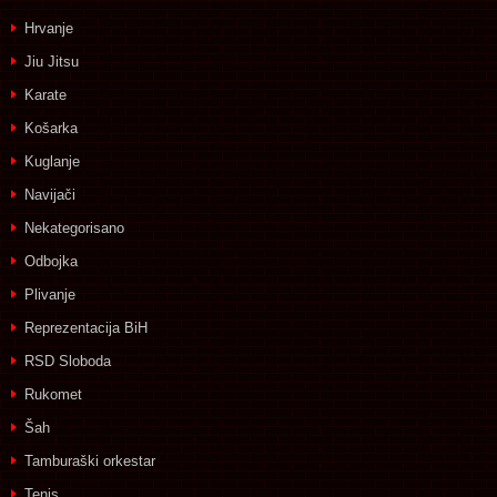
Hrvanje
Jiu Jitsu
Karate
Košarka
Kuglanje
Navijači
Nekategorisano
Odbojka
Plivanje
Reprezentacija BiH
RSD Sloboda
Rukomet
Šah
Tamburaški orkestar
Tenis