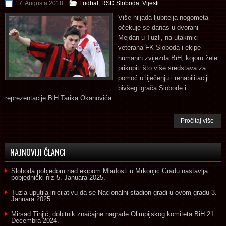
17. Augusta 2018.
Fudbal
,
RSD Sloboda
,
Vijesti
Više hiljada ljubitelja nogometa
očekuje se danas u dvorani
Mejdan u Tuzli, na utakmici
veterana FK Sloboda i ekipe
humanih zvijezda BiH, kojom žele
prikupiti što više sredstava za
pomoć u liječenju i rehabilitaciji
bivšeg igrača Slobode i
reprezentacije BiH Tarika Okanovića.
Pročitaj više
NAJNOVIJI ČLANCI
Sloboda pobjedom nad ekipom Mladosti u Mrkonjić Gradu nastavlja
pobjednički niz
5. Januara 2025.
Tuzla uputila inicijativu da se Nacionalni stadion gradi u ovom gradu
3.
Januara 2025.
Mirsad Tinjić, dobitnik značajne nagrade Olimpijskog komiteta BiH
21.
Decembra 2024.