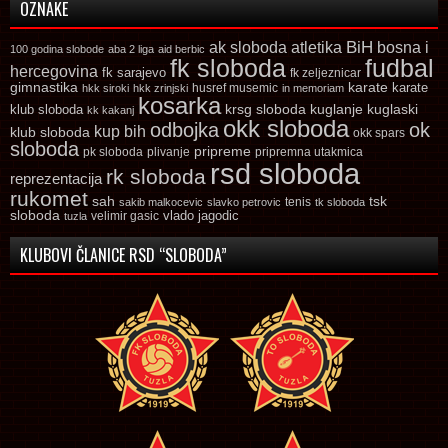
OZNAKE
ak sloboda
atletika
BiH
bosna i
100 godina slobode
aba 2 liga
aid berbic
fk sloboda
fudbal
hercegovina
fk sarajevo
fk zeljeznicar
gimnastika
karate
karate
husref musemic
hkk siroki
hkk zrinjski
in memoriam
kosarka
krsg sloboda
kuglaski
klub sloboda
kuglanje
kk kakanj
okk sloboda
odbojka
ok
kup bih
klub sloboda
okk spars
sloboda
pripreme
pk sloboda
plivanje
pripremna utakmica
rsd sloboda
rk sloboda
reprezentacija
rukomet
tsk
sah
sakib malkocevic
slavko petrovic
tenis
tk sloboda
sloboda
vlado jagodic
velimir gasic
tuzla
KLUBOVI ČLANICE RSD “SLOBODA”