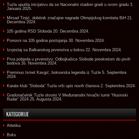
Tuzla uputila inicijativu da se Nacionalni stadion gradi u ovom gradu
3.
Januara 2025.
Mirsad Tinjić, dobitnik značajne nagrade Olimpijskog komiteta BiH
21.
Decembra 2024.
105 godina RSD Sloboda
20. Decembra 2024.
Ponosni na 105 godina postojanja
30. Novembra 2024.
Izvjestaj sa Balkanskog prvenstva u boksu
22. Novembra 2024.
Prva pobjeda u prvenstvu: Odbojkašice Slobode preokretom do prvih
bodova
16. Novembra 2024.
Preminuo Ismet Kavgić, bokserska legenda iz Tuzle
5. Septembra
2024.
Karate klub ˝Sloboda˝ Tuzla vrši upis novih članova
2. Septembra 2024.
Gradonačelnik Tuzle otvorio V Međunarodni hrvački turnir “Husinski
Rudar” 2024
25. Augusta 2024.
KATEGORIJE
Atletika
Boks