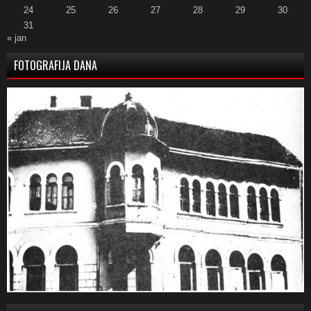
24
25
26
27
28
29
30
31
« jan
FOTOGRAFIJA DANA