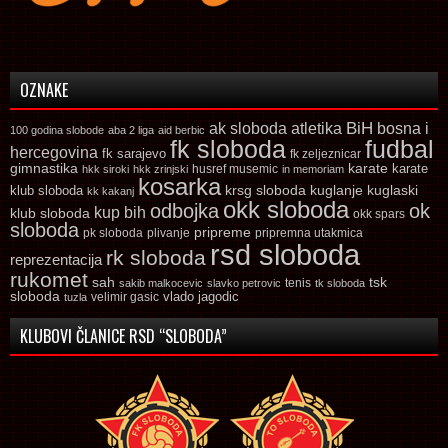
OZNAKE
ak sloboda
atletika
BiH
bosna i
100 godina slobode
aba 2 liga
aid berbic
fk sloboda
fudbal
hercegovina
fk sarajevo
fk zeljeznicar
gimnastika
karate
karate
husref musemic
hkk siroki
hkk zrinjski
in memoriam
kosarka
krsg sloboda
kuglaski
klub sloboda
kuglanje
kk kakanj
okk sloboda
odbojka
ok
kup bih
klub sloboda
okk spars
sloboda
pripreme
pk sloboda
plivanje
pripremna utakmica
rsd sloboda
rk sloboda
reprezentacija
rukomet
tsk
sah
sakib malkocevic
slavko petrovic
tenis
tk sloboda
sloboda
vlado jagodic
velimir gasic
tuzla
KLUBOVI ČLANICE RSD “SLOBODA”