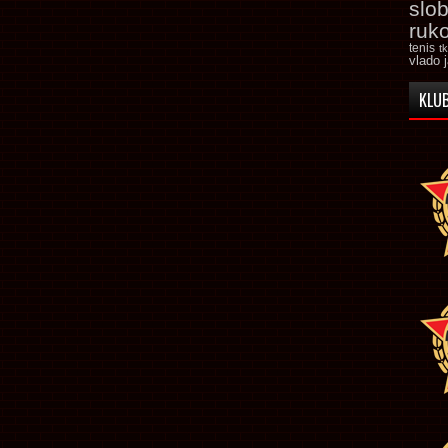
slo
ruk
tenis
t
vlado 
KLUB