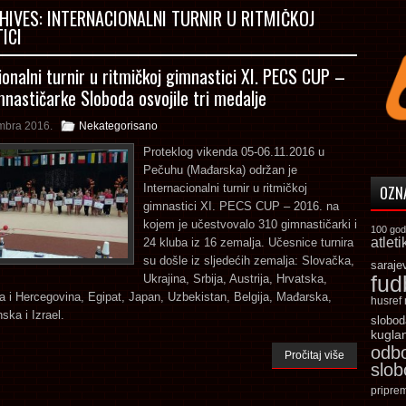
HIVES:
INTERNACIONALNI TURNIR U RITMIČKOJ
ICI
ionalni turnir u ritmičkoj gimnastici XI. PECS CUP –
nastičarke Sloboda osvojile tri medalje
mbra 2016.
Nekategorisano
Proteklog vikenda 05-06.11.2016 u
Pečuhu (Mađarska) održan je
Internacionalni turnir u ritmičkoj
OZN
gimnastici XI. PECS CUP – 2016. na
kojem je učestvovalo 310 gimnastičarki i
100 god
atleti
24 kluba iz 16 zemalja. Učesnice turnira
su došle iz sljedećih zemalja: Slovačka,
saraje
fud
Ukrajina, Srbija, Austrija, Hrvatska,
 i Hercegovina, Egipat, Japan, Uzbekistan, Belgija, Mađarska,
husref
ska i Izrael.
slobod
kugla
odb
Pročitaj više
slo
pripre