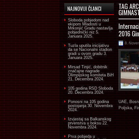
TAG ARC
NAJNOVIJI ČLANCI
GIMNAST
Sloboda pobjedom nad
Internac
ekipom Mladosti u
Mrkonjić Gradu nastavlja
2016 Gim
pobjednički niz
5.
Januara 2025.
8. Nove
Tuzla uputila inicijativu
da se Nacionalni stadion
gradi u ovom gradu
3.
Januara 2025.
Mirsad Tinjić, dobitnik
značajne nagrade
Olimpijskog komiteta BiH
21. Decembra 2024.
105 godina RSD Sloboda
20. Decembra 2024.
Ponosni na 105 godina
UAE, Bosna
postojanja
30. Novembra
Poljska, Fin
2024.
Izvjestaj sa Balkanskog
prvenstva u boksu
22.
Novembra 2024.
Prva pobjeda u