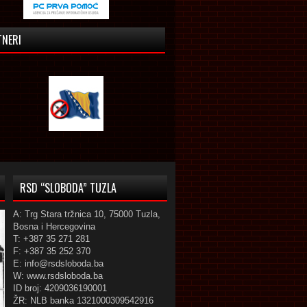
TNERI
RSD “SLOBODA” TUZLA
A: Trg Stara tržnica 10, 75000 Tuzla,
Bosna i Hercegovina
T: +387 35 271 281
F: +387 35 252 370
E: info@rsdsloboda.ba
W: www.rsdsloboda.ba
ID broj: 4209036190001
ŽR: NLB banka 1321000309542916