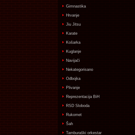
Gimnastika
Hrvanje
Jiu Jitsu
Karate
Košarka
Kuglanje
Navijači
Nekategorisano
Odbojka
Plivanje
Reprezentacija BiH
RSD Sloboda
Rukomet
Šah
Tamburaški orkestar