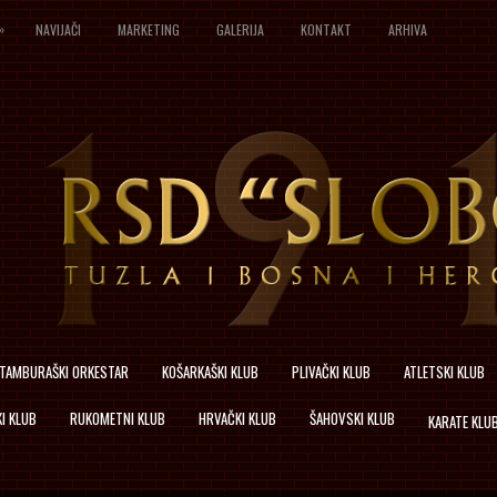
»
NAVIJAČI
MARKETING
GALERIJA
KONTAKT
ARHIVA
TAMBURAŠKI ORKESTAR
KOŠARKAŠKI KLUB
PLIVAČKI KLUB
ATLETSKI KLUB
I KLUB
RUKOMETNI KLUB
HRVAČKI KLUB
ŠAHOVSKI KLUB
KARATE KLU