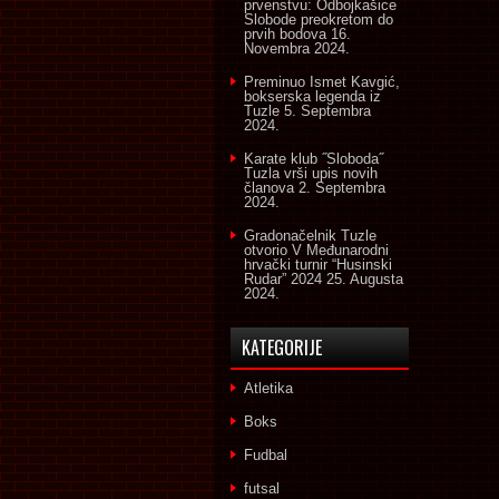
prvenstvu: Odbojkašice
Slobode preokretom do
prvih bodova
16.
Novembra 2024.
Preminuo Ismet Kavgić,
bokserska legenda iz
Tuzle
5. Septembra
2024.
Karate klub ˝Sloboda˝
Tuzla vrši upis novih
članova
2. Septembra
2024.
Gradonačelnik Tuzle
otvorio V Međunarodni
hrvački turnir “Husinski
Rudar” 2024
25. Augusta
2024.
KATEGORIJE
Atletika
Boks
Fudbal
futsal