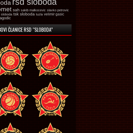
rsd sloboda
boda
omet
sah
sakib malkocevic
slavko petrovic
tsk sloboda
velimir gasic
k sloboda
tuzla
jagodic
OVI ČLANICE RSD “SLOBODA”