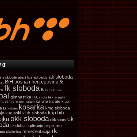
AKE
ak sloboda
ina slobode
aba 2 liga
aid berbic
ka
BiH
bosna i hercegovina
fk
fk sloboda
vo
fk zeljeznicar
bal
gimnastika
hkk siroki
hkk zrinjski
karate
karate klub
 musemic
in memoriam
kosarka
krsg sloboda
a
kk kakanj
kup bih
kuglaski klub sloboda
nje
okk sloboda
ojka
ok
okk spars
boda
pripreme
pk sloboda
plivanje
rk
reprezentacija
mna utakmica