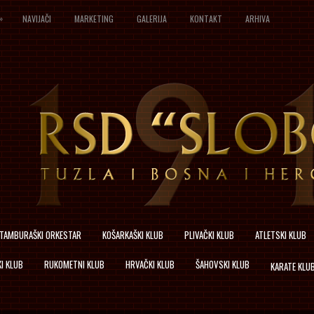
»
NAVIJAČI
MARKETING
GALERIJA
KONTAKT
ARHIVA
TAMBURAŠKI ORKESTAR
KOŠARKAŠKI KLUB
PLIVAČKI KLUB
ATLETSKI KLUB
I KLUB
RUKOMETNI KLUB
HRVAČKI KLUB
ŠAHOVSKI KLUB
KARATE KLU