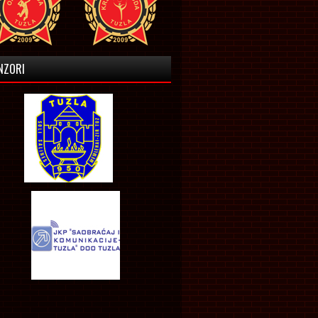
NZORI