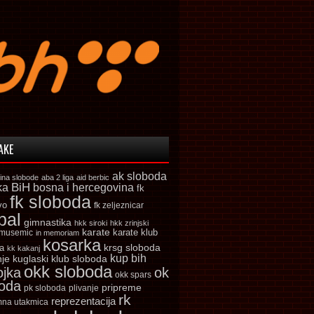
AKE
ak sloboda
ina slobode
aba 2 liga
aid berbic
ka
BiH
bosna i hercegovina
fk
fk sloboda
vo
fk zeljeznicar
bal
gimnastika
hkk siroki
hkk zrinjski
karate
karate klub
 musemic
in memoriam
kosarka
krsg sloboda
a
kk kakanj
kup bih
kuglaski klub sloboda
nje
okk sloboda
ojka
ok
okk spars
boda
pripreme
pk sloboda
plivanje
rk
reprezentacija
mna utakmica