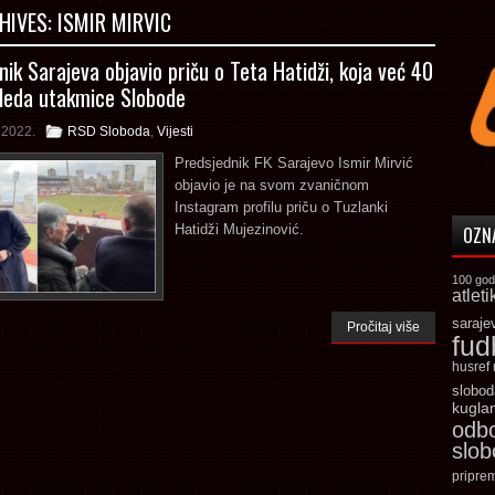
HIVES:
ISMIR MIRVIC
nik Sarajeva objavio priču o Teta Hatidži, koja već 40
leda utakmice Slobode
a 2022.
RSD Sloboda
,
Vijesti
Predsjednik FK Sarajevo Ismir Mirvić
objavio je na svom zvaničnom
Instagram profilu priču o Tuzlanki
Hatidži Mujezinović.
OZN
100 god
atleti
saraje
Pročitaj više
fud
husref
slobod
kugla
odb
slo
pripre