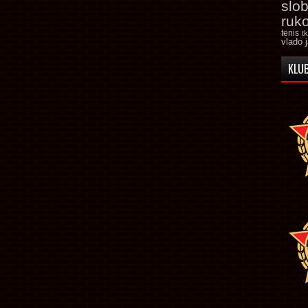
slo
ruk
tenis
t
vlado 
KLUB