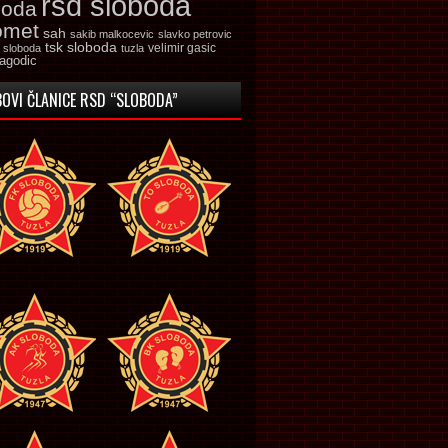
rsd sloboda
boda
omet
sah
sakib malkocevic
slavko petrovic
tsk sloboda
velimir gasic
k sloboda
tuzla
jagodic
OVI ČLANICE RSD “SLOBODA”