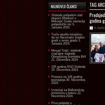
TAG ARC
NAJNOVIJI ČLANCI
Predsjed
Sloboda pobjedom nad
ekipom Mladosti u
godina g
Mrkonjić Gradu nastavlja
pobjednički niz
5.
Januara 2025.
9. April
Tuzla uputila inicijativu
da se Nacionalni stadion
gradi u ovom gradu
3.
Januara 2025.
Mirsad Tinjić, dobitnik
značajne nagrade
Olimpijskog komiteta BiH
21. Decembra 2024.
105 godina RSD Sloboda
20. Decembra 2024.
Ponosni na 105 godina
postojanja
30. Novembra
2024.
Izvjestaj sa Balkanskog
prvenstva u boksu
22.
Novembra 2024.
Prva pobjeda u