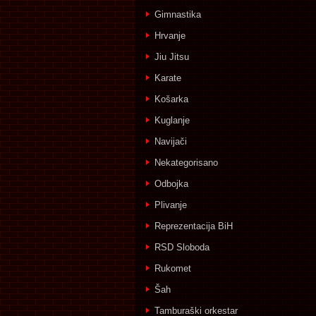
Gimnastika
Hrvanje
Jiu Jitsu
Karate
Košarka
Kuglanje
Navijači
Nekategorisano
Odbojka
Plivanje
Reprezentacija BiH
RSD Sloboda
Rukomet
Šah
Tamburaški orkestar