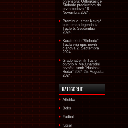
prvenstvu: Odbojkašice
Slobode preokretom do
prvih bodova
16.
Novembra 2024.
Preminuo Ismet Kavgić,
bokserska legenda iz
Tuzle
5. Septembra
2024.
Karate klub ˝Sloboda˝
Tuzla vrši upis novih
članova
2. Septembra
2024.
Gradonačelnik Tuzle
otvorio V Međunarodni
hrvački turnir “Husinski
Rudar” 2024
25. Augusta
2024.
KATEGORIJE
Atletika
Boks
Fudbal
futsal