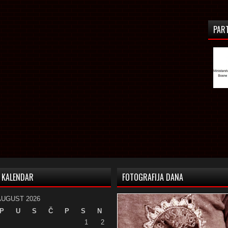
PAR
KALENDAR
FOTOGRAFIJA DANA
AUGUST 2026
P
U
S
Č
P
S
N
1
2