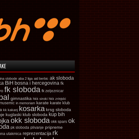
AKE
ak sloboda
ina slobode
aba 2 liga
aid berbic
ka
BiH
bosna i hercegovina
fk
fk sloboda
vo
fk zeljeznicar
bal
gimnastika
hkk siroki
hkk zrinjski
karate
karate klub
 musemic
in memoriam
kosarka
krsg sloboda
a
kk kakanj
kup bih
kuglaski klub sloboda
nje
okk sloboda
ojka
ok
okk spars
boda
pripreme
pk sloboda
plivanje
rk
reprezentacija
mna utakmica