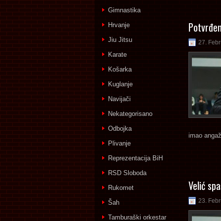
Gimnastika
Potvrđen
Hrvanje
Jiu Jitsu
27. Feb
Karate
Košarka
Kuglanje
Navijači
Nekategorisano
Odbojka
imao angaž
Plivanje
Reprezentacija BiH
RSD Sloboda
Velić sp
Rukomet
23. Feb
Šah
Tamburaški orkestar