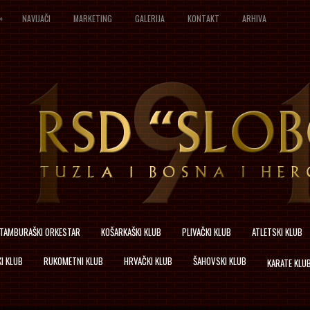
»
NAVIJAČI
MARKETING
GALERIJA
KONTAKT
ARHIVA
TAMBURAŠKI ORKESTAR
KOŠARKAŠKI KLUB
PLIVAČKI KLUB
ATLETSKI KLUB
I KLUB
RUKOMETNI KLUB
HRVAČKI KLUB
ŠAHOVSKI KLUB
KARATE KLU