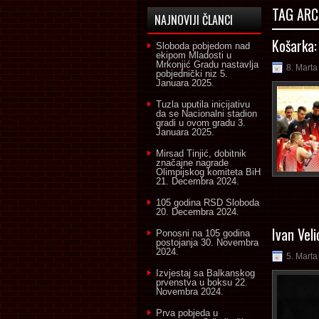
TAG ARC
NAJNOVIJI ČLANCI
Košarka:
Sloboda pobjedom nad
ekipom Mladosti u
Mrkonjić Gradu nastavlja
8. Marta
pobjednički niz
5.
Januara 2025.
Tuzla uputila inicijativu
da se Nacionalni stadion
gradi u ovom gradu
3.
Januara 2025.
Mirsad Tinjić, dobitnik
značajne nagrade
Olimpijskog komiteta BiH
21. Decembra 2024.
105 godina RSD Sloboda
20. Decembra 2024.
Ivan Vel
Ponosni na 105 godina
postojanja
30. Novembra
2024.
5. Marta
Izvjestaj sa Balkanskog
prvenstva u boksu
22.
Novembra 2024.
Prva pobjeda u