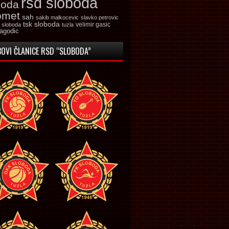
rsd sloboda
boda
omet
sah
sakib malkocevic
slavko petrovic
tsk sloboda
velimir gasic
k sloboda
tuzla
jagodic
OVI ČLANICE RSD “SLOBODA”