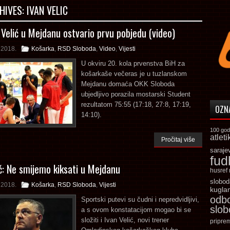
HIVES:
IVAN VELIC
 Velić u Mejdanu ostvario prvu pobjedu (video)
 2018.
Košarka
,
RSD Sloboda
,
Video
,
Vijesti
U okviru 20. kola prvenstva BiH za
košarkaše večeras je u tuzlanskom
Mejdanu domaća OKK Sloboda
ubjedljivo porazila mostarski Student
rezultatom 75:55 (17:18, 27:8, 17:19,
OZN
14:10).
100 god
atleti
Pročitaj više
saraje
fud
ić: Ne smijemo kiksati u Mejdanu
husref
slobod
 2018.
Košarka
,
RSD Sloboda
,
Vijesti
kugla
odb
Sportski putevi su čudni i nepredvidljivi,
slo
a s ovom konstatacijom mogao bi se
složiti i Ivan Velić, novi trener
pripre