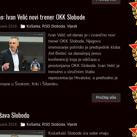
o: Ivan Velić novi trener OKK Slobode
ruara 2018.
Košarka
,
RSD Sloboda
,
Vijesti
Ivan Velić od danas je i zvanično novi
trener OKK Sloboda. Njegovo
imenovanje potvrdio je predsjednik kluba
Aid Berbić na današnjoj press
konferenciji koja je održana u
prostorijama OKK Sloboda. Ivan Velić je
trenutno u stručnom štabu
reprezentacije Hrvatske, a prethodno je
mane u Širokom, Krki i Šibeniku.
Pročitaj više
ašava Slobodu
ruara 2018.
Košarka
,
RSD Sloboda
,
Vijesti
Košarkaši Slobode iza sebe imaju