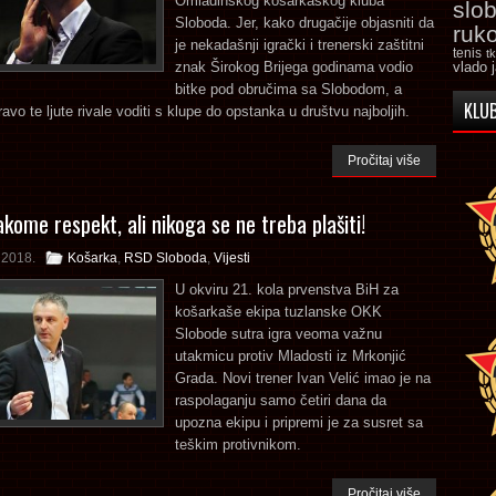
Omladinskog košarkaškog kluba
slo
Sloboda. Jer, kako drugačije objasniti da
ruk
je nekadašnji igrački i trenerski zaštitni
tenis
t
znak Širokog Brijega godinama vodio
vlado 
bitke pod obručima sa Slobodom, a
KLUB
avo te ljute rivale voditi s klupe do opstanka u društvu najboljih.
Pročitaj više
akome respekt, ali nikoga se ne treba plašiti!
 2018.
Košarka
,
RSD Sloboda
,
Vijesti
U okviru 21. kola prvenstva BiH za
košarkaše ekipa tuzlanske OKK
Slobode sutra igra veoma važnu
utakmicu protiv Mladosti iz Mrkonjić
Grada. Novi trener Ivan Velić imao je na
raspolaganju samo četiri dana da
upozna ekipu i pripremi je za susret sa
teškim protivnikom.
Pročitaj više