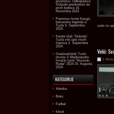
prvenstvu: Odbojkašice
Slobode preokretom do
prvih bodova
16.
Novembra 2024.
Preminuo Ismet Kavgić,
bokserska legenda iz
Tuzle
5. Septembra
sada će upr
2024.
Karate klub ˝Sloboda˝
Tuzla vrši upis novih
članova
2. Septembra
2024.
Velić: Sv
Gradonačelnik Tuzle
otvorio V Međunarodni
3. Marta
hrvački turnir “Husinski
Rudar” 2024
25. Augusta
2024.
KATEGORIJE
Atletika
Boks
Fudbal
futsal