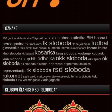
OZNAKE
ak sloboda
atletika
BiH
bosna i
100 godina slobode
aba 2 liga
aid berbic
fk sloboda
fudbal
hercegovina
fk sarajevo
fk zeljeznicar
gimnastika
karate
karate
husref musemic
hkk siroki
hkk zrinjski
in memoriam
kosarka
krsg sloboda
kuglaski
klub sloboda
kuglanje
kk kakanj
okk sloboda
odbojka
ok
kup bih
klub sloboda
okk spars
sloboda
pripreme
pk sloboda
plivanje
pripremna utakmica
rsd sloboda
rk sloboda
reprezentacija
rukomet
tsk
sah
sakib malkocevic
slavko petrovic
tenis
tk sloboda
sloboda
vlado jagodic
velimir gasic
tuzla
KLUBOVI ČLANICE RSD “SLOBODA”