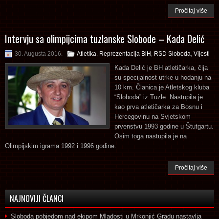
Pročitaj više
Intervju sa olimpijcima tuzlanske Slobode – Kada Delić
30. Augusta 2016.
Atletika
,
Reprezentacija BiH
,
RSD Sloboda
,
Vijesti
Kada Delić je BH atletičarka, čija
su specijalnost utrke u hodanju na
10 km. Članica je Atletskog kluba
“Sloboda” iz Tuzle. Nastupila je
kao prva atletičarka za Bosnu i
Hercegovinu na Svjetskom
prvenstvu 1993 godine u Štutgartu.
Osim toga nastupila je na
Olimpijskim igrama 1992 i 1996 godine.
Pročitaj više
NAJNOVIJI ČLANCI
Sloboda pobjedom nad ekipom Mladosti u Mrkonjić Gradu nastavlja