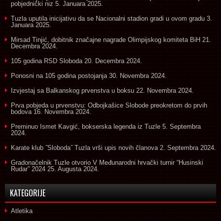
pobjednički niz
5. Januara 2025.
Tuzla uputila inicijativu da se Nacionalni stadion gradi u ovom gradu
3.
Januara 2025.
Mirsad Tinjić, dobitnik značajne nagrade Olimpijskog komiteta BiH
21.
Decembra 2024.
105 godina RSD Sloboda
20. Decembra 2024.
Ponosni na 105 godina postojanja
30. Novembra 2024.
Izvjestaj sa Balkanskog prvenstva u boksu
22. Novembra 2024.
Prva pobjeda u prvenstvu: Odbojkašice Slobode preokretom do prvih
bodova
16. Novembra 2024.
Preminuo Ismet Kavgić, bokserska legenda iz Tuzle
5. Septembra
2024.
Karate klub ˝Sloboda˝ Tuzla vrši upis novih članova
2. Septembra 2024.
Gradonačelnik Tuzle otvorio V Međunarodni hrvački turnir “Husinski
Rudar” 2024
25. Augusta 2024.
KATEGORIJE
Atletika