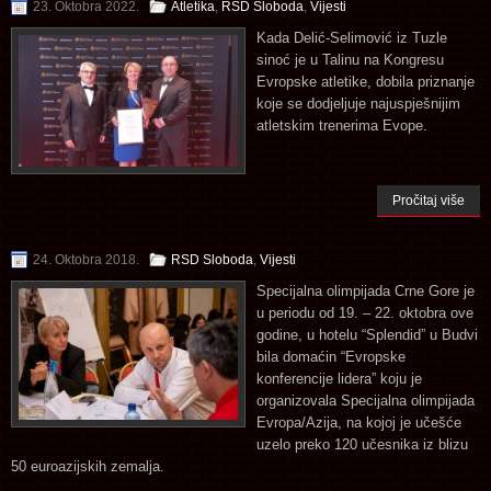
23. Oktobra 2022.
Atletika
,
RSD Sloboda
,
Vijesti
Kada Delić-Selimović iz Tuzle
sinoć je u Talinu na Kongresu
Evropske atletike, dobila priznanje
koje se dodjeljuje najuspješnijim
atletskim trenerima Evope.
Pročitaj više
24. Oktobra 2018.
RSD Sloboda
,
Vijesti
Specijalna olimpijada Crne Gore je
u periodu od 19. – 22. oktobra ove
godine, u hotelu “Splendid” u Budvi
bila domaćin “Evropske
konferencije lidera” koju je
organizovala Specijalna olimpijada
Evropa/Azija, na kojoj je učešće
uzelo preko 120 učesnika iz blizu
50 euroazijskih zemalja.