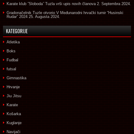
Karate klub ˝Sloboda˝ Tuzla vrši upis novih članova
2. Septembra 2024.
Gradonačelnik Tuzle otvorio V Međunarodni hrvački turnir “Husinski
Rudar” 2024
25. Augusta 2024.
KATEGORIJE
Atletika
Boks
Fudbal
futsal
Gimnastika
Hrvanje
Jiu Jitsu
Karate
Košarka
Kuglanje
Navijači