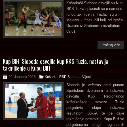
Košarkaši Slobode osvojili su Kup
RKS Tuzla i plasirali se u narednu
rundu takmičenja. Tuzlaci su u
Mejdanu u finalu bili bolji od igrača
Gradine iz Srebrenika rezultatom
89:81.
Pročitaj više
Kup BiH: Sloboda osvojila kup RKS Tuzla, nastavlja
takmičenje u Kupu BiH
20. Januara 2016.
Košarka
,
RSD Sloboda
,
Vijesti
Sloboda je večeras pred punom
Sportskom dvoranom u Lukavcu
osvojila Kup Regionalnog
košarkaškog saveza Tuzla
pobjedivši ekipu Lukavca
rezultatom 83-59, te će dalje
takmičenje nastaviti u Kupu BiH sa
pobjednicima drugih regionalnih