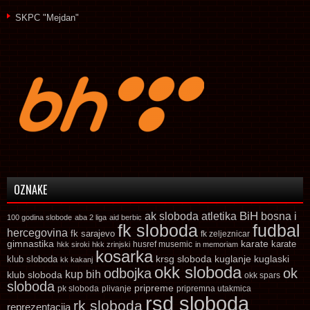
SKPC "Mejdan"
OZNAKE
ak sloboda
atletika
BiH
bosna i
100 godina slobode
aba 2 liga
aid berbic
fk sloboda
fudbal
hercegovina
fk sarajevo
fk zeljeznicar
gimnastika
karate
karate
husref musemic
hkk siroki
hkk zrinjski
in memoriam
kosarka
krsg sloboda
kuglaski
klub sloboda
kuglanje
kk kakanj
okk sloboda
odbojka
ok
kup bih
klub sloboda
okk spars
sloboda
pripreme
pk sloboda
plivanje
pripremna utakmica
rsd sloboda
rk sloboda
reprezentacija