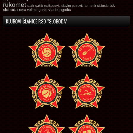
rukomet
tsk
sah
sakib malkocevic
slavko petrovic
tenis
tk sloboda
sloboda
vlado jagodic
velimir gasic
tuzla
KLUBOVI ČLANICE RSD “SLOBODA”