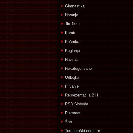
Gimnastika
Hrvanje
Jiu Jitsu
Karate
Košarka
Kuglanje
Navijači
Nekategorisano
Odbojka
Plivanje
Reprezentacija BiH
RSD Sloboda
Rukomet
Šah
Tamburaški orkestar