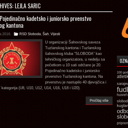
HIVES:
LEJLA SARIC
 Pojedinačno kadetsko i juniorsko prvenstvo
og kantona
a 2016.
RSD Sloboda
,
Šah
,
Vijesti
U organizaciji Šahovskog saveza
Tuzlanskog kantona i Tuzlanskog
šahovskog kluba “SLOBODA” kao
tehničkog organizatora, u nedelju sa
OZN
početkom u 10 sati održano je 20.
Pojedinačno kadetsko i juniorsko
100 god
atleti
prvenstvo Tuzlanskog kantona. Na
prvenstvu je nastupilo 40 djevojčica i
saraje
fud
 kategorija (U8, U10, U12, U14, U16, U18 i U20).
husref
Pročitaj više
slobod
kugla
odb
slo
pripre