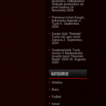
prvenstvu: Odbojkašice
Slobode preokretom do
prvih bodova
16.
Novembra 2024.
Preminuo Ismet Kavgić,
bokserska legenda iz
Tuzle
5. Septembra
2024.
Karate klub ˝Sloboda˝
Tuzla vrši upis novih
članova
2. Septembra
2024.
Gradonačelnik Tuzle
otvorio V Međunarodni
hrvački turnir “Husinski
Rudar” 2024
25. Augusta
2024.
KATEGORIJE
Atletika
Boks
Fudbal
futsal