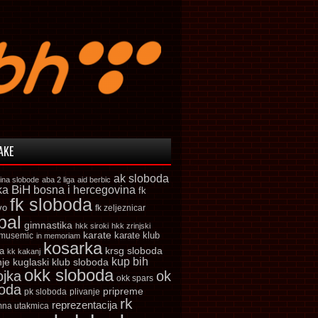
AKE
ak sloboda
ina slobode
aba 2 liga
aid berbic
ka
BiH
bosna i hercegovina
fk
fk sloboda
vo
fk zeljeznicar
bal
gimnastika
hkk siroki
hkk zrinjski
karate
karate klub
 musemic
in memoriam
kosarka
krsg sloboda
a
kk kakanj
kup bih
kuglaski klub sloboda
nje
okk sloboda
ojka
ok
okk spars
boda
pripreme
pk sloboda
plivanje
rk
reprezentacija
mna utakmica