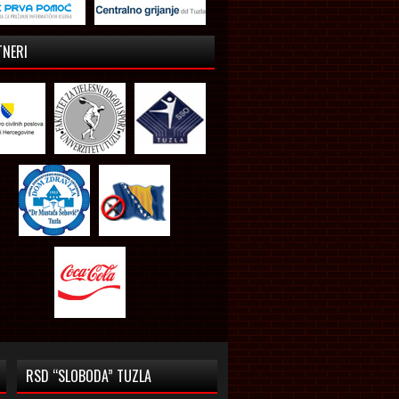
TNERI
RSD “SLOBODA” TUZLA