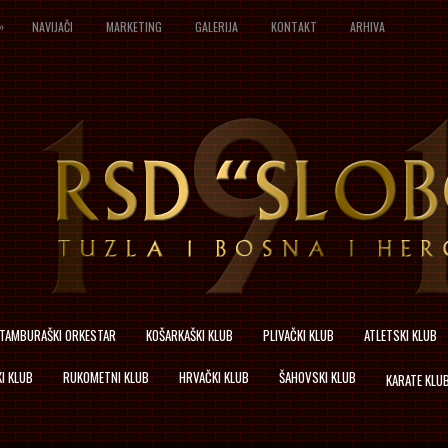
»
NAVIJAČI
MARKETING
GALERIJA
KONTAKT
ARHIVA
TAMBURAŠKI ORKESTAR
KOŠARKAŠKI KLUB
PLIVAČKI KLUB
ATLETSKI KLUB
I KLUB
RUKOMETNI KLUB
HRVAČKI KLUB
ŠAHOVSKI KLUB
KARATE KLU