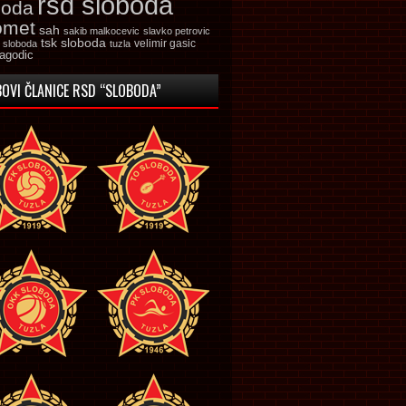
rsd sloboda
boda
omet
sah
sakib malkocevic
slavko petrovic
tsk sloboda
velimir gasic
k sloboda
tuzla
jagodic
OVI ČLANICE RSD “SLOBODA”