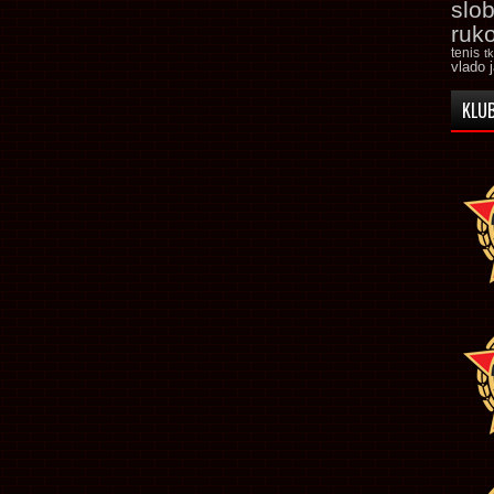
slo
ruk
tenis
t
vlado 
KLUB