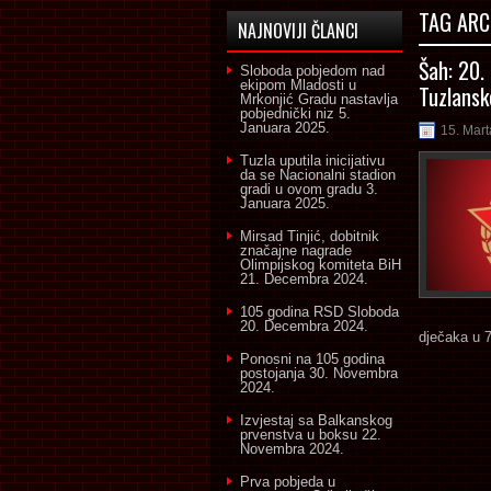
TAG ARC
NAJNOVIJI ČLANCI
Šah: 20.
Sloboda pobjedom nad
ekipom Mladosti u
Tuzlansk
Mrkonjić Gradu nastavlja
pobjednički niz
5.
Januara 2025.
15. Mart
Tuzla uputila inicijativu
da se Nacionalni stadion
gradi u ovom gradu
3.
Januara 2025.
Mirsad Tinjić, dobitnik
značajne nagrade
Olimpijskog komiteta BiH
21. Decembra 2024.
105 godina RSD Sloboda
20. Decembra 2024.
dječaka u 7
Ponosni na 105 godina
postojanja
30. Novembra
2024.
Izvjestaj sa Balkanskog
prvenstva u boksu
22.
Novembra 2024.
Prva pobjeda u