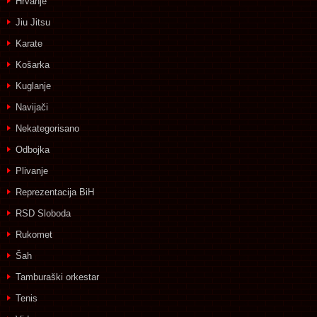
Hrvanje
Jiu Jitsu
Karate
Košarka
Kuglanje
Navijači
Nekategorisano
Odbojka
Plivanje
Reprezentacija BiH
RSD Sloboda
Rukomet
Šah
Tamburaški orkestar
Tenis