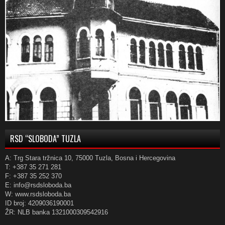
RSD “SLOBODA” TUZLA
A: Trg Stara tržnica 10, 75000 Tuzla, Bosna i Hercegovina
T: +387 35 271 281
F: +387 35 252 370
E: info@rsdsloboda.ba
W: www.rsdsloboda.ba
ID broj: 4209036190001
ŽR: NLB banka 1321000309542916