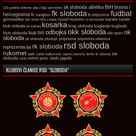
ak sloboda
atletika
BiH
bosna i
100 godina slobode
aba 2 liga
aid berbic
fk sloboda
fudbal
hercegovina
fk sarajevo
fk zeljeznicar
gimnastika
karate
karate
husref musemic
hkk siroki
hkk zrinjski
in memoriam
kosarka
krsg sloboda
kuglaski
klub sloboda
kuglanje
kk kakanj
okk sloboda
odbojka
ok
kup bih
klub sloboda
okk spars
sloboda
pripreme
pk sloboda
plivanje
pripremna utakmica
rsd sloboda
rk sloboda
reprezentacija
rukomet
tsk
sah
sakib malkocevic
slavko petrovic
tenis
tk sloboda
sloboda
vlado jagodic
velimir gasic
tuzla
KLUBOVI ČLANICE RSD “SLOBODA”