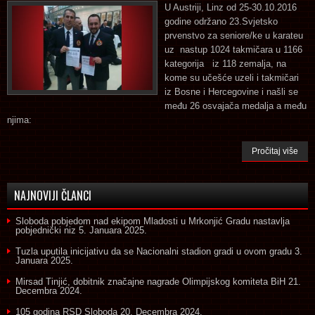
U Austriji, Linz od 25-30.10.2016
godine održano 23.Svjetsko
prvenstvo za seniore/ke u karateu
uz nastup 1024 takmičara u 1166
kategorija iz 118 zemalja, na
kome su učešće uzeli i takmičari
iz Bosne i Hercegovine i našli se
među 26 osvajača medalja a među
njima:
Pročitaj više
NAJNOVIJI ČLANCI
Sloboda pobjedom nad ekipom Mladosti u Mrkonjić Gradu nastavlja
pobjednički niz
5. Januara 2025.
Tuzla uputila inicijativu da se Nacionalni stadion gradi u ovom gradu
3.
Januara 2025.
Mirsad Tinjić, dobitnik značajne nagrade Olimpijskog komiteta BiH
21.
Decembra 2024.
105 godina RSD Sloboda
20. Decembra 2024.