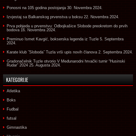
Ponosni na 105 godina postojanja
30. Novembra 2024.
Izvjestaj sa Balkanskog prvenstva u boksu
22. Novembra 2024.
Prva pobjeda u prvenstvu: Odbojkašice Slobode preokretom do prvih
bodova
16. Novembra 2024.
Preminuo Ismet Kavgić, bokserska legenda iz Tuzle
5. Septembra
2024.
Karate klub ˝Sloboda˝ Tuzla vrši upis novih članova
2. Septembra 2024.
Gradonačelnik Tuzle otvorio V Međunarodni hrvački turnir “Husinski
Rudar” 2024
25. Augusta 2024.
KATEGORIJE
Atletika
Boks
Fudbal
futsal
Gimnastika