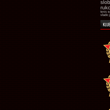
slo
ruk
tenis
t
vlado 
KLUB