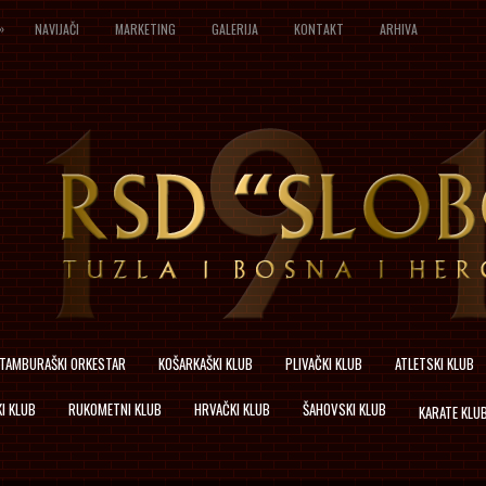
»
NAVIJAČI
MARKETING
GALERIJA
KONTAKT
ARHIVA
TAMBURAŠKI ORKESTAR
KOŠARKAŠKI KLUB
PLIVAČKI KLUB
ATLETSKI KLUB
I KLUB
RUKOMETNI KLUB
HRVAČKI KLUB
ŠAHOVSKI KLUB
KARATE KLU