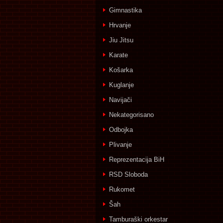
Gimnastika
Hrvanje
Jiu Jitsu
Karate
Košarka
Kuglanje
Navijači
Nekategorisano
Odbojka
Plivanje
Reprezentacija BiH
RSD Sloboda
Rukomet
Šah
Tamburaški orkestar