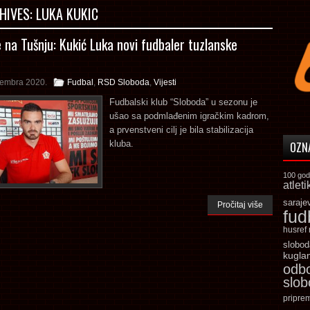
HIVES:
LUKA KUKIC
 na Tušnju: Kukić Luka novi fudbaler tuzlanske
tembra 2020.
Fudbal
,
RSD Sloboda
,
Vijesti
Fudbalski klub “Sloboda” u sezonu je
ušao sa podmlađenim igračkim kadrom,
a prvenstveni cilj je bila stabilizacija
kluba.
OZN
100 god
atleti
saraje
Pročitaj više
fud
husref
slobod
kugla
odb
slo
pripre