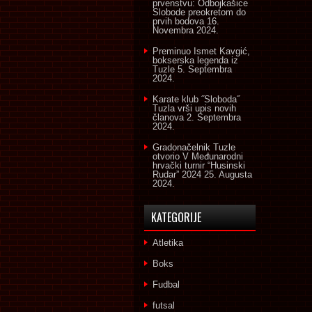
prvenstvu: Odbojkašice
Slobode preokretom do
prvih bodova
16.
Novembra 2024.
Preminuo Ismet Kavgić,
bokserska legenda iz
Tuzle
5. Septembra
2024.
Karate klub ˝Sloboda˝
Tuzla vrši upis novih
članova
2. Septembra
2024.
Gradonačelnik Tuzle
otvorio V Međunarodni
hrvački turnir “Husinski
Rudar” 2024
25. Augusta
2024.
KATEGORIJE
Atletika
Boks
Fudbal
futsal