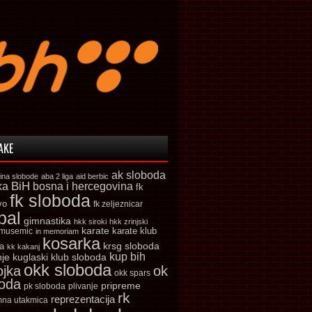
AKE
ak sloboda
ina slobode
aba 2 liga
aid berbic
ka
BiH
bosna i hercegovina
fk
fk sloboda
vo
fk zeljeznicar
bal
gimnastika
hkk siroki
hkk zrinjski
karate
karate klub
 musemic
in memoriam
kosarka
krsg sloboda
a
kk kakanj
kup bih
kuglaski klub sloboda
nje
okk sloboda
ojka
ok
okk spars
boda
pripreme
pk sloboda
plivanje
rk
reprezentacija
mna utakmica