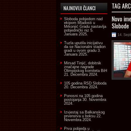
TAG ARC
NAJNOVIJI ČLANCI
Novo ime
Sloboda pobjedom nad
ekipom Mladosti u
Slobode
Mrkonjić Gradu nastavlja
pobjednički niz
5.
Januara 2025.
14. Sep
Tuzla uputila inicijativu
da se Nacionalni stadion
gradi u ovom gradu
3.
Januara 2025.
Mirsad Tinjić, dobitnik
značajne nagrade
Olimpijskog komiteta BiH
21. Decembra 2024.
105 godina RSD Sloboda
20. Decembra 2024.
Ponosni na 105 godina
postojanja
30. Novembra
2024.
Izvjestaj sa Balkanskog
prvenstva u boksu
22.
Novembra 2024.
Prva pobjeda u