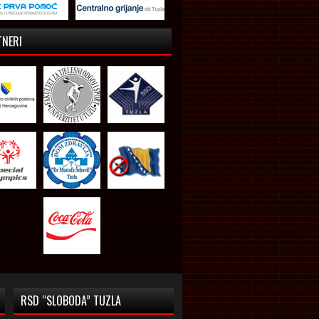
TNERI
RSD “SLOBODA” TUZLA