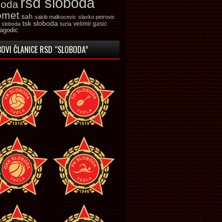
rsd sloboda
boda
omet
sah
sakib malkocevic
slavko petrovic
tsk sloboda
velimir gasic
k sloboda
tuzla
jagodic
OVI ČLANICE RSD “SLOBODA”