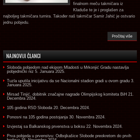
finalnom meču takmičara iz
Kladuše te je i proglašen za
najboljeg takmičara turnira. Također naš takmičar Samir Jahić je ostvario
jednu pobjedu.
Pročitaj više
NAJNOVIJI ČLANCI
Sloboda pobjedom nad ekipom Mladosti u Mrkonjić Gradu nastavlja
pobjednički niz
5. Januara 2025.
Tuzla uputila inicijativu da se Nacionalni stadion gradi u ovom gradu
3.
Januara 2025.
Mirsad Tinjić, dobitnik značajne nagrade Olimpijskog komiteta BiH
21.
Decembra 2024.
105 godina RSD Sloboda
20. Decembra 2024.
Ponosni na 105 godina postojanja
30. Novembra 2024.
Izvjestaj sa Balkanskog prvenstva u boksu
22. Novembra 2024.
Prva pobjeda u prvenstvu: Odbojkašice Slobode preokretom do prvih
bodova
16. Novembra 2024.