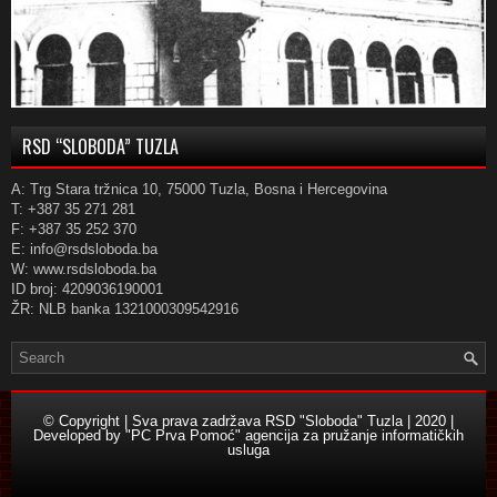
RSD “SLOBODA” TUZLA
A: Trg Stara tržnica 10, 75000 Tuzla, Bosna i Hercegovina
T: +387 35 271 281
F: +387 35 252 370
E: info@rsdsloboda.ba
W: www.rsdsloboda.ba
ID broj: 4209036190001
ŽR: NLB banka 1321000309542916
© Copyright | Sva prava zadržava RSD "Sloboda" Tuzla | 2020 |
Developed by
"PC Prva Pomoć" agencija za pružanje informatičkih
usluga