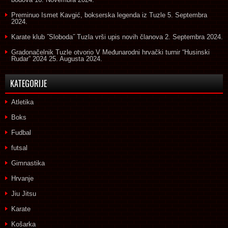
Preminuo Ismet Kavgić, bokserska legenda iz Tuzle
5. Septembra
2024.
Karate klub ˝Sloboda˝ Tuzla vrši upis novih članova
2. Septembra 2024.
Gradonačelnik Tuzle otvorio V Međunarodni hrvački turnir “Husinski
Rudar” 2024
25. Augusta 2024.
KATEGORIJE
Atletika
Boks
Fudbal
futsal
Gimnastika
Hrvanje
Jiu Jitsu
Karate
Košarka