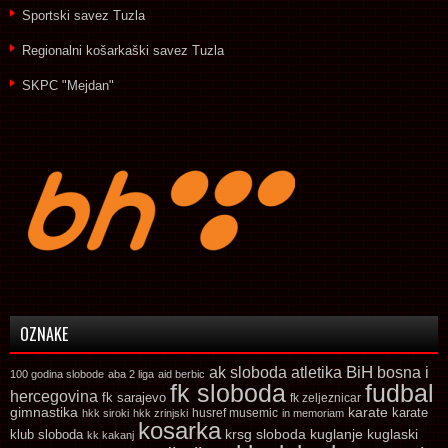
Sportski savez Tuzla
Regionalni košarkaški savez Tuzla
SKPC "Mejdan"
OZNAKE
ak sloboda
atletika
BiH
bosna i
100 godina slobode
aba 2 liga
aid berbic
fk sloboda
fudbal
hercegovina
fk sarajevo
fk zeljeznicar
gimnastika
karate
karate
husref musemic
hkk siroki
hkk zrinjski
in memoriam
kosarka
krsg sloboda
kuglaski
klub sloboda
kuglanje
kk kakanj