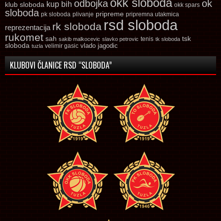
okk sloboda
odbojka
ok
kup bih
klub sloboda
okk spars
sloboda
pripreme
pk sloboda
plivanje
pripremna utakmica
rsd sloboda
rk sloboda
reprezentacija
rukomet
tsk
sah
sakib malkocevic
slavko petrovic
tenis
tk sloboda
sloboda
vlado jagodic
velimir gasic
tuzla
KLUBOVI ČLANICE RSD “SLOBODA”