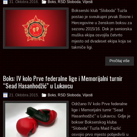
31. Oktobra 2016.
Boks
,
RSD Sloboda
,
Vijesti
Bokserski klub “Sloboda” Tuzla
postao je sveukupni prvak Bosne i
Hercegovine u ženskom boksu za
sezonu 2015/16. Dok je seniorska
muška ekipa osvojila četvrto
mjesto od dvadeset ekipa koja se
takmiče ligi.
Pročitaj više
Boks: IV kolo Prve federalne lige i Memorijalni turnir
“Sead Hasanhodžić” u Lukavcu
21. Oktobra 2015.
Boks
,
RSD Sloboda
,
Vijesti
Održano IV kolo Prve federalne
lige i Memorijalni turnir “Sead
Hasanhodžić” u Lukavcu. Gdje je
bokser Bokserskog kluba
“Sloboda” Tuzla Maid Fazlić
osvojio prvo mjesto pobjedivši u