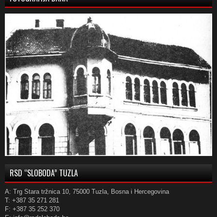
RSD “SLOBODA” TUZLA
A: Trg Stara tržnica 10, 75000 Tuzla, Bosna i Hercegovina
T: +387 35 271 281
F: +387 35 252 370