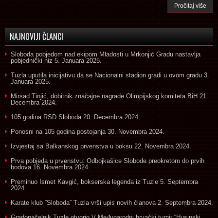
Pročitaj više
NAJNOVIJI ČLANCI
Sloboda pobjedom nad ekipom Mladosti u Mrkonjić Gradu nastavlja
pobjednički niz
5. Januara 2025.
Tuzla uputila inicijativu da se Nacionalni stadion gradi u ovom gradu
3.
Januara 2025.
Mirsad Tinjić, dobitnik značajne nagrade Olimpijskog komiteta BiH
21.
Decembra 2024.
105 godina RSD Sloboda
20. Decembra 2024.
Ponosni na 105 godina postojanja
30. Novembra 2024.
Izvjestaj sa Balkanskog prvenstva u boksu
22. Novembra 2024.
Prva pobjeda u prvenstvu: Odbojkašice Slobode preokretom do prvih
bodova
16. Novembra 2024.
Preminuo Ismet Kavgić, bokserska legenda iz Tuzle
5. Septembra
2024.
Karate klub ˝Sloboda˝ Tuzla vrši upis novih članova
2. Septembra 2024.
Gradonačelnik Tuzle otvorio V Međunarodni hrvački turnir “Husinski