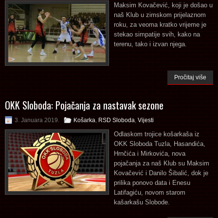
Maksim Kovačević, koji je došao u
naš Klub u zimskom prijelaznom
roku, za veoma kratko vrijeme je
stekao simpatije svih, kako na
terenu, tako i izvan njega.
Pročitaj više
OKK Sloboda: Pojačanja za nastavak sezone
3. Januara 2019.
Košarka
,
RSD Sloboda
,
Vijesti
Odlaskom trojice košarkaša iz
OKK Sloboda Tuzla, Hasandića,
Hrnčića i Mirkovića, nova
pojačanja za naš Klub su Maksim
Kovačević i Danilo Šibalić, dok je
prilika ponovo data i Enesu
Latifagiću, novom starom
kašarkašu Slobode.