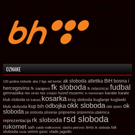
OZNAKE
ak sloboda
atletika
BiH
bosna i
100 godina slobode
aba 2 liga
aid berbic
fk sloboda
fudbal
hercegovina
fk sarajevo
fk zeljeznicar
gimnastika
karate
karate
husref musemic
hkk siroki
hkk zrinjski
in memoriam
kosarka
krsg sloboda
kuglaski
klub sloboda
kuglanje
kk kakanj
okk sloboda
odbojka
ok
kup bih
klub sloboda
okk spars
sloboda
pripreme
pk sloboda
plivanje
pripremna utakmica
rsd sloboda
rk sloboda
reprezentacija
rukomet
tsk
sah
sakib malkocevic
slavko petrovic
tenis
tk sloboda
sloboda
vlado jagodic
velimir gasic
tuzla