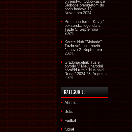
prvenstvu: Odbojkašice
Slobode preokretom do
prvih bodova
16.
Novembra 2024.
Preminuo Ismet Kavgić,
bokserska legenda iz
Tuzle
5. Septembra
2024.
Karate klub ˝Sloboda˝
Tuzla vrši upis novih
članova
2. Septembra
2024.
Gradonačelnik Tuzle
otvorio V Međunarodni
hrvački turnir “Husinski
Rudar” 2024
25. Augusta
2024.
KATEGORIJE
Atletika
Boks
Fudbal
futsal