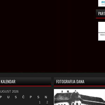
PAR
KALENDAR
FOTOGRAFIJA DANA
AUGUST 2026
P
U
S
Č
P
S
N
1
2