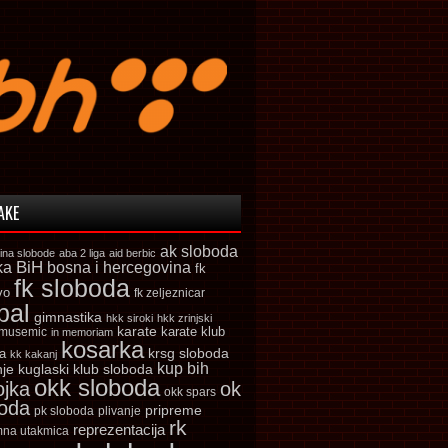
AKE
ak sloboda
ina slobode
aba 2 liga
aid berbic
ka
BiH
bosna i hercegovina
fk
fk sloboda
vo
fk zeljeznicar
bal
gimnastika
hkk siroki
hkk zrinjski
karate
karate klub
 musemic
in memoriam
kosarka
krsg sloboda
a
kk kakanj
kup bih
kuglaski klub sloboda
nje
okk sloboda
ojka
ok
okk spars
boda
pripreme
pk sloboda
plivanje
rk
reprezentacija
mna utakmica