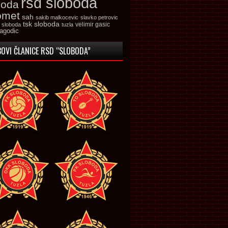
rsd sloboda
boda
omet
sah
sakib malkocevic
slavko petrovic
tsk sloboda
velimir gasic
k sloboda
tuzla
jagodic
OVI ČLANICE RSD “SLOBODA”