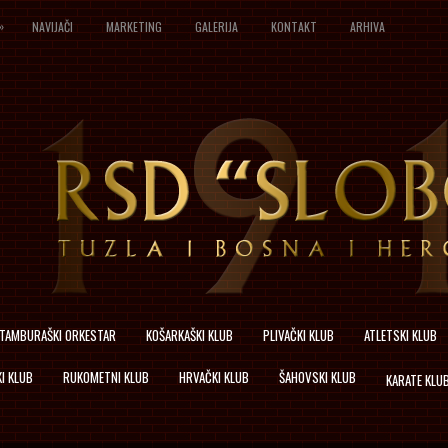
»
NAVIJAČI
MARKETING
GALERIJA
KONTAKT
ARHIVA
TAMBURAŠKI ORKESTAR
KOŠARKAŠKI KLUB
PLIVAČKI KLUB
ATLETSKI KLUB
I KLUB
RUKOMETNI KLUB
HRVAČKI KLUB
ŠAHOVSKI KLUB
KARATE KLU