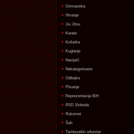
Gimnastika
Hrvanje
Jiu Jitsu
Karate
Košarka
Kuglanje
Navijači
Nekategorisano
Odbojka
Plivanje
Reprezentacija BiH
RSD Sloboda
Rukomet
Šah
Tamburaški orkestar