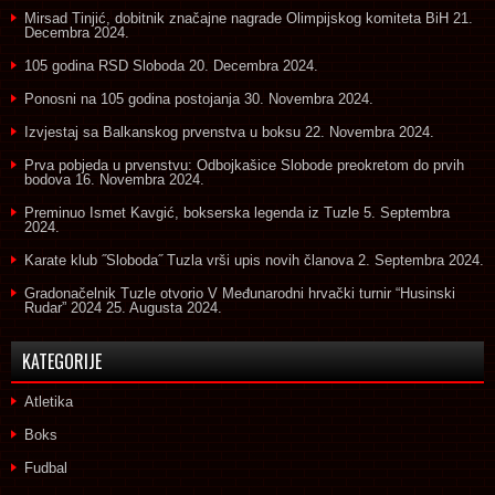
Mirsad Tinjić, dobitnik značajne nagrade Olimpijskog komiteta BiH
21.
Decembra 2024.
105 godina RSD Sloboda
20. Decembra 2024.
Ponosni na 105 godina postojanja
30. Novembra 2024.
Izvjestaj sa Balkanskog prvenstva u boksu
22. Novembra 2024.
Prva pobjeda u prvenstvu: Odbojkašice Slobode preokretom do prvih
bodova
16. Novembra 2024.
Preminuo Ismet Kavgić, bokserska legenda iz Tuzle
5. Septembra
2024.
Karate klub ˝Sloboda˝ Tuzla vrši upis novih članova
2. Septembra 2024.
Gradonačelnik Tuzle otvorio V Međunarodni hrvački turnir “Husinski
Rudar” 2024
25. Augusta 2024.
KATEGORIJE
Atletika
Boks
Fudbal