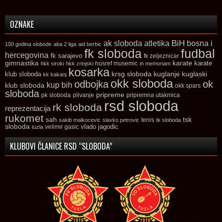
OZNAKE
ak sloboda
atletika
BiH
bosna i
100 godina slobode
aba 2 liga
aid berbic
fk sloboda
fudbal
hercegovina
fk sarajevo
fk zeljeznicar
gimnastika
karate
karate
husref musemic
hkk siroki
hkk zrinjski
in memoriam
kosarka
krsg sloboda
kuglaski
klub sloboda
kuglanje
kk kakanj
okk sloboda
odbojka
ok
kup bih
klub sloboda
okk spars
sloboda
pripreme
pk sloboda
plivanje
pripremna utakmica
rsd sloboda
rk sloboda
reprezentacija
rukomet
tsk
sah
sakib malkocevic
slavko petrovic
tenis
tk sloboda
sloboda
vlado jagodic
velimir gasic
tuzla
KLUBOVI ČLANICE RSD “SLOBODA”