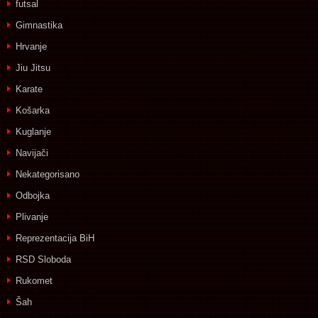
futsal
Gimnastika
Hrvanje
Jiu Jitsu
Karate
Košarka
Kuglanje
Navijači
Nekategorisano
Odbojka
Plivanje
Reprezentacija BiH
RSD Sloboda
Rukomet
Šah