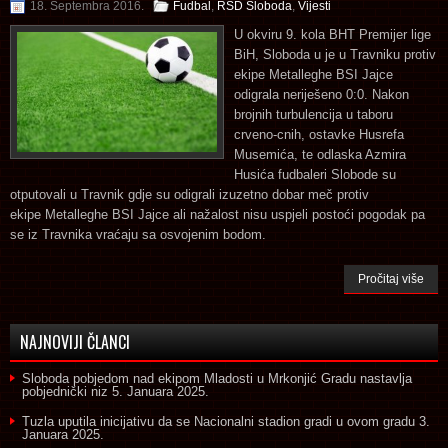
18. Septembra 2016.
Fudbal
,
RSD Sloboda
,
Vijesti
U okviru 9. kola BHT Premijer lige
BiH, Sloboda u je u Travniku protiv
ekipe Metalleghe BSI Jajce
odigrala neriješeno 0:0. Nakon
brojnih turbulencija u taboru
crveno-cnih, ostavke Husrefa
Musemića, te odlaska Azmira
Husića fudbaleri Slobode su
otputovali u Travnik gdje su odigrali izuzetno dobar meč protiv
ekipe Metalleghe BSI Jajce ali nažalost nisu uspjeli postoći pogodak pa
se iz Travnika vraćaju sa osvojenim bodom.
Pročitaj više
NAJNOVIJI ČLANCI
Sloboda pobjedom nad ekipom Mladosti u Mrkonjić Gradu nastavlja
pobjednički niz
5. Januara 2025.
Tuzla uputila inicijativu da se Nacionalni stadion gradi u ovom gradu
3.
Januara 2025.